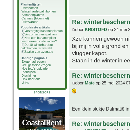
Plantenlijsten
Palmbomen
Winterharde palmbomen
Bananenplanten
Canna's (bloemriet)
Re: winterbescher
Palmvarens
Populairste artikels
door
KRISTOFD
op 24 mei 
1)
Verzorging bananenplanten
2)
Verzorging van palmen
Xze kunnen gewoon niet
3)
Hoe een bananenplant
beschermen in de winter?
bij mij in volle grond e
4)
De 10 winterhardste
palmbomen ter wereld
vlugger kapot.
5)
Zaaien van avocado
Handige pagina's
Staan in de winter in 
Exoten adressen
Veel gestelde vragen
Hoe foto's uploaden
Richtlijnen
Re: winterbescher
Disclaimer
Link naar ons
door
Mate
op 25 mei 2024 0
Links
SPONSORS
Een klein stukje Dalmatië in
Re: winterbescher