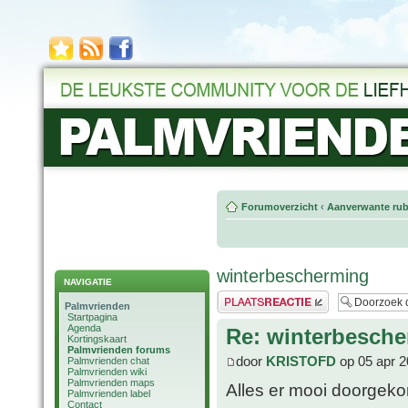
Forumoverzicht
‹
Aanverwante rub
winterbescherming
NAVIGATIE
Plaats een reactie
Palmvrienden
Startpagina
Agenda
Re: winterbesch
Kortingskaart
Palmvrienden forums
door
KRISTOFD
op 05 apr 2
Palmvrienden chat
Palmvrienden wiki
Palmvrienden maps
Alles er mooi doorgeko
Palmvrienden label
Contact