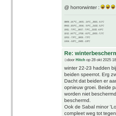
@ horrorwinter :
08/09, -14.7°C__14/15, - 3.6°C__20/21, -9.1°C
09/10, -10.0°C__15/16, - 5.9°C__21/22, -5.2°C
10/11, - 7.9°C__16/17, - 7.9°C__21/22, -6.9°C
11/12, -14.7°C__17/18, - 8.3°C__22/23, -7.1°C
12/13, - 7.9°C__18/19, - 7.5°C
13/14, - 0.8°C__19/20, - 2.8°C
Re: winterbescher
door
Hitch
op 28 okt 2025 18
winter 22-23 hadden bij
beiden speerrot. Erg zw
Dacht dat beiden er aa
opnieuw groei. Beide pa
worden niet beschermd.
beschermd.
Ook de Sabal minor 'Lo
compleet weg tot tegen