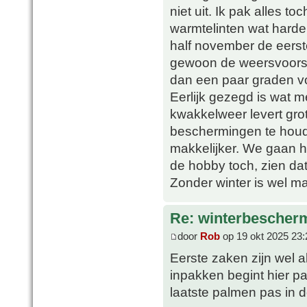
niet uit. Ik pak alles to
warmtelinten wat harde
half november de eerste
gewoon de weersvoorspe
dan een paar graden vor
Eerlijk gezegd is wat m
kwakkelweer levert gro
beschermingen te houd
makkelijker. We gaan he
de hobby toch, zien da
Zonder winter is wel ma
Re: winterbescher
door
Rob
op 19 okt 2025 23:
Eerste zaken zijn wel a
inpakken begint hier p
laatste palmen pas in d