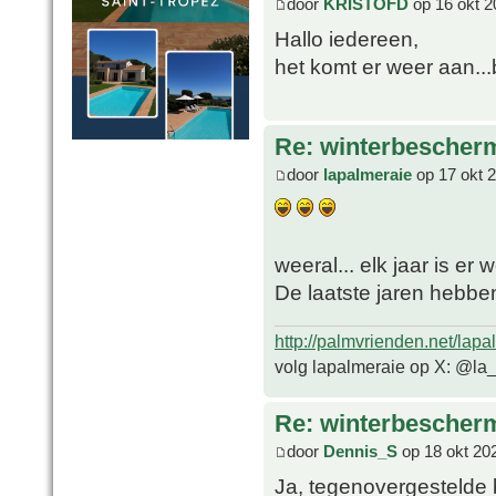
door
KRISTOFD
op 16 okt 2
Hallo iedereen,
het komt er weer aan...
Re: winterbescher
door
lapalmeraie
op 17 okt 
weeral... elk jaar is er
De laatste jaren hebbe
http://palmvrienden.net/lapa
volg lapalmeraie op X: @la
Re: winterbescher
door
Dennis_S
op 18 okt 20
Ja, tegenovergestelde 