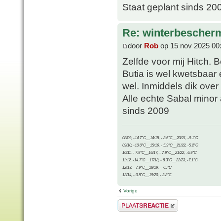
Staat geplant sinds 20
Re: winterbescher
door
Rob
op 15 nov 2025 00
Zelfde voor mij Hitch. 
Butia is wel kwetsbaar
wel. Inmiddels dik ove
Alle echte Sabal minor
sinds 2009
08/09, -14.7°C__14/15, - 3.6°C__20/21, -9.1°C
09/10, -10.0°C__15/16, - 5.9°C__21/22, -5.2°C
10/11, - 7.9°C__16/17, - 7.9°C__21/22, -6.9°C
11/12, -14.7°C__17/18, - 8.3°C__22/23, -7.1°C
12/13, - 7.9°C__18/19, - 7.5°C
13/14, - 0.8°C__19/20, - 2.8°C
Vorige
Plaats een reactie