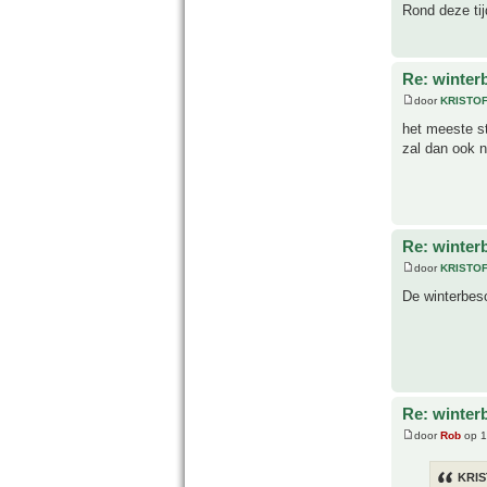
Rond deze tij
Re: winter
door
KRISTO
het meeste sta
zal dan ook 
Re: winter
door
KRISTO
De winterbes
Re: winter
door
Rob
op 1
KRIS