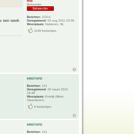
Rob
Beheerder
Berichten:
11514
pv een week
Geregistreerd:
05 aug 2011 23:08
Woonplaats:
Halsteren, NL
1149 bedankjes
KRISTOFD
Berichten:
121
Geregistreerd:
20 maart 2010
16:48
Woonplaats:
Kortrijk (West-
Vlaanderen)
9 bedankjes
KRISTOFD
Berichten:
121