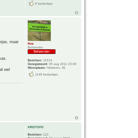
9 bedankjes
erjas, maar
Rob
Beheerder
kas.
Berichten:
11514
Geregistreerd:
05 aug 2011 23:08
Woonplaats:
Halsteren, NL
al wel
1149 bedankjes
KRISTOFD
Berichten:
121