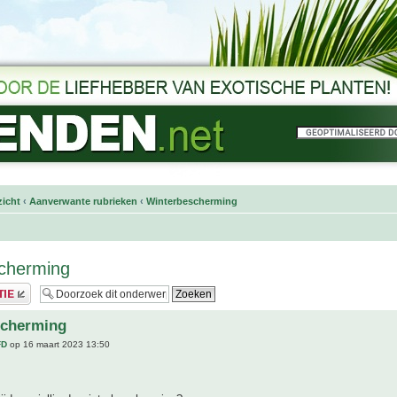
icht
‹
Aanverwante rubrieken
‹
Winterbescherming
scherming
scherming
FD
op 16 maart 2023 13:50