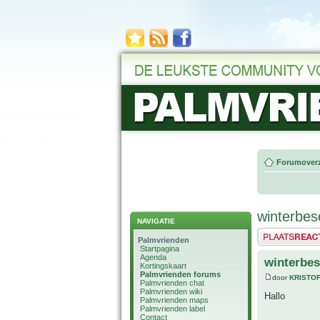
Forumoverz
winterbe
NAVIGATIE
Plaats een reactie
Palmvrienden
Startpagina
Agenda
winterbe
Kortingskaart
Palmvrienden forums
door
KRISTO
Palmvrienden chat
Palmvrienden wiki
Hallo
Palmvrienden maps
Palmvrienden label
Contact