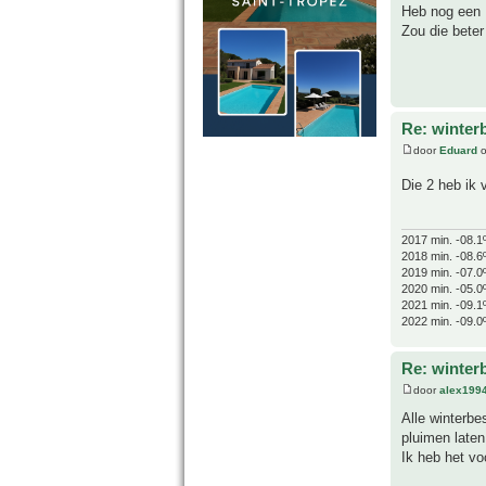
Heb nog een 
Zou die bete
Re: winter
door
Eduard
o
Die 2 heb ik
2017 min. -08.1
2018 min. -08.6
2019 min. -07.0
2020 min. -05.0
2021 min. -09.1
2022 min. -09.0
Re: winter
door
alex199
Alle winterbe
pluimen laten
Ik heb het vo