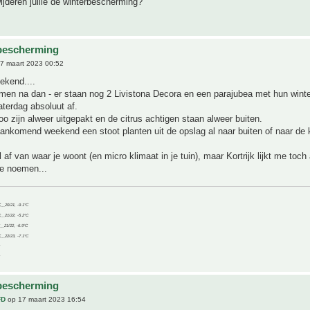
jderen jullie de winterbescherming?
bescherming
7 maart 2023 00:52
ekend....
men na dan - er staan nog 2 Livistona Decora en een parajubea met hun wint
aterdag absoluut af.
oo zijn alweer uitgepakt en de citrus achtigen staan alweer buiten.
nkomend weekend een stoot planten uit de opslag al naar buiten of naar de 
 af van waar je woont (en micro klimaat in je tuin), maar Kortrijk lijkt me toch 
 te noemen...
C__20/21, -9.1°C
C__21/22, -5.2°C
C__21/22, -6.9°C
C__22/23, -7.1°C
bescherming
FD
op 17 maart 2023 16:54