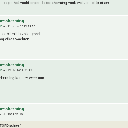
d begint het vocht onder de bescherming vaak wel zijn tol te eisen.
bescherming
FD
op 21 maart 2023 13:50
at bij mij in volle grond.
nog efkes wachten.
bescherming
FD
op 12 okt 2023 21:33
cherming komt er weer aan
bescherming
4 okt 2023 22:10
TOFD schreef: