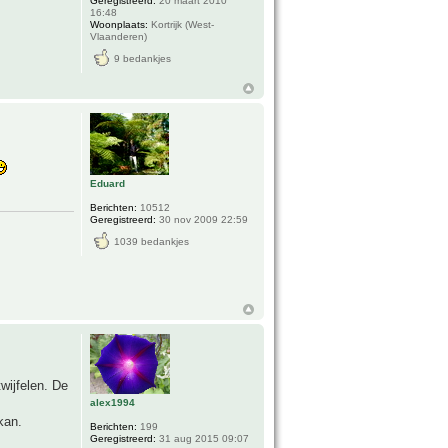
Geregistreerd:
20 maart 2010
16:48
Woonplaats:
Kortrijk (West-
Vlaanderen)
9 bedankjes
Eduard
Berichten:
10512
Geregistreerd:
30 nov 2009 22:59
1039 bedankjes
twijfelen. De
alex1994
kan.
Berichten:
199
Geregistreerd:
31 aug 2015 09:07