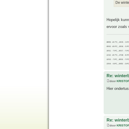
De wint
Hopelijk kunn
ervoor zoals v
08/09, -14.7°C__14/15, - 3.6°
09/10, -10.0°C__15/16, - 5.9°
10/11, - 7.9°C__16/17, - 7.9°
11/12, -14.7°C__17/18, - 8.3°
12/13, - 7.9°C__18/19, - 7.5°C
13/14, - 0.8°C__19/20, - 2.8°C
Re: winter
door
KRISTO
Hier ondertus
Re: winter
door
KRISTO