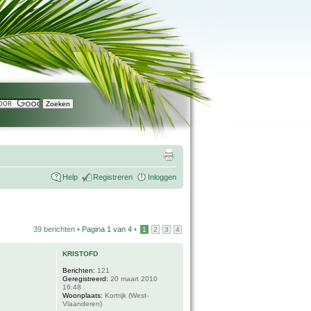
Help
Registreren
Inloggen
39 berichten •
Pagina
1
van
4
•
1
2
3
4
KRISTOFD
Berichten:
121
Geregistreerd:
20 maart 2010
16:48
Woonplaats:
Kortrijk (West-
Vlaanderen)