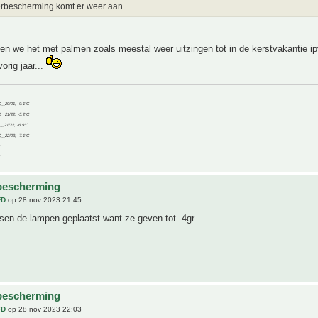
erbescherming komt er weer aan
en we het met palmen zoals meestal weer uitzingen tot in de kerstvakantie i
orig jaar...
C__20/21, -9.1°C
C__21/22, -5.2°C
C__21/22, -6.9°C
C__22/23, -7.1°C
bescherming
FD
op 28 nov 2023 21:45
sen de lampen geplaatst want ze geven tot -4gr
bescherming
FD
op 28 nov 2023 22:03