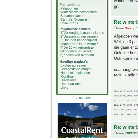
wanneer verwi
Plantenlijsten
grt
Palmbomen
Winterharde palmbomen
Bananenplanten
Canna's (bloemriet)
Re: winter
Palmvarens
door
Rob
op 1
Populairste artikels
1)
Verzorging bananenplanten
Afgelopen we
2)
Verzorging van palmen
3)
Hoe een bananenplant
Wel, op 3 pal
beschermen in de winter?
die gaan er z
4)
De 10 winterhardste
palmbomen ter wereld
Ook alle basj
5)
Zaaien van avocado
Ook komen aa
Handige pagina's
Exoten adressen
eea hangt wel
Veel gestelde vragen
Hoe foto's uploaden
redelijk mild
Richtlijnen
Disclaimer
Link naar ons
Links
08/09, -14.7°C__14/15, - 3.6°
09/10, -10.0°C__15/16, - 5.9°
SPONSORS
10/11, - 7.9°C__16/17, - 7.9°
11/12, -14.7°C__17/18, - 8.3°
12/13, - 7.9°C__18/19, - 7.5°C
13/14, - 0.8°C__19/20, - 2.8°C
Re: winter
door
KRISTO