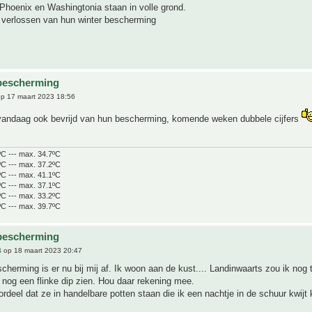
Phoenix en Washingtonia staan in volle grond.
r verlossen van hun winter bescherming
bescherming
p 17 maart 2023 18:56
 vandaag ook bevrijd van hun bescherming, komende weken dubbele cijfers
ºC --- max. 34.7ºC
ºC --- max. 37.2ºC
ºC --- max. 41.1ºC
ºC --- max. 37.1ºC
ºC --- max. 33.2ºC
ºC --- max. 39.7ºC
bescherming
4
op 18 maart 2023 20:47
scherming is er nu bij mij af. Ik woon aan de kust.... Landinwaarts zou ik nog 
 nog een flinke dip zien. Hou daar rekening mee.
ordeel dat ze in handelbare potten staan die ik een nachtje in de schuur kwijt 