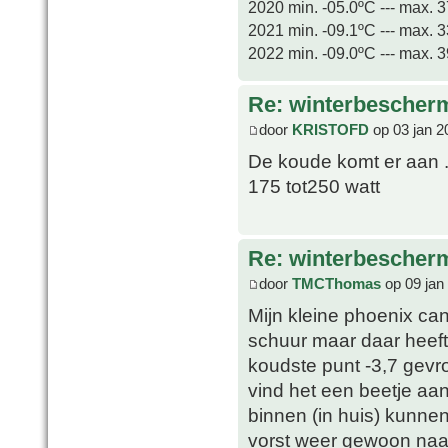
2020 min. -05.0ºC --- max. 
2021 min. -09.1ºC --- max. 
2022 min. -09.0ºC --- max. 
Re: winterbescher
door
KRISTOFD
op 03 jan 2
De koude komt er aan ..
175 tot250 watt
Re: winterbescher
door
TMCThomas
op 09 jan
Mijn kleine phoenix can
schuur maar daar heeft
koudste punt -3,7 gevr
vind het een beetje aan
binnen (in huis) kunne
vorst weer gewoon naar