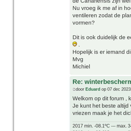
de Canariensis zijn we
Nu vroeg ik me af in ho
ventileren zodat de plan
vormen?
Dit is ook duidelijk de 
.
Hopelijk is er iemand d
Mvg
Michiel
Re: winterbescher
door
Eduard
op 07 dec 2023
Welkom op dit forum , 
Je kunt het beste altijd 
vriezen maak je het di
2017 min. -08.1ºC --- max. 