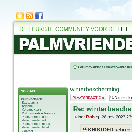
Forumoverzicht
‹
Aanverwante rub
winterbescherming
NAVIGATIE
Plaats een reactie
Palmvrienden
Startpagina
Agenda
Re: winterbesch
Kortingskaart
Palmvrienden forums
door
Rob
op 28 nov 2023 23
Palmvrienden chat
Palmvrienden wiki
Palmvrienden maps
Palmvrienden label
KRISTOFD schreef
Contact