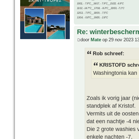
10/11, - 7.9°C__16/17, - 7.9°C__21/22, -6.9°C
11/12, -14.7°C__17/18, - 8.3°C__22/23, -7.1°C
12/13, - 7.9°C__18/19, - 7.5°C
13/14, - 0.8°C__19/20, - 2.8°C
Re: winterbescher
door
Mate
op 29 nov 2023 1
Rob schreef:
KRISTOFD schre
Washingtonia kan n
Zoals ik vorig jaar (
standplek af Kristof.
Vermits uit de ooste
dat een nachtje -4 nie
Die 2 grote washies 
enkele nachten -7.