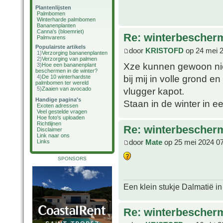
Plantenlijsten
Palmbomen
Winterharde palmbomen
Bananenplanten
Canna's (bloemriet)
Re: winterbescher
Palmvarens
Populairste artikels
door
KRISTOFD
op 24 mei 
1)
Verzorging bananenplanten
2)
Verzorging van palmen
Xze kunnen gewoon niet
3)
Hoe een bananenplant
beschermen in de winter?
bij mij in volle grond e
4)
De 10 winterhardste
palmbomen ter wereld
vlugger kapot.
5)
Zaaien van avocado
Handige pagina's
Staan in de winter in 
Exoten adressen
Veel gestelde vragen
Hoe foto's uploaden
Richtlijnen
Re: winterbescher
Disclaimer
Link naar ons
door
Mate
op 25 mei 2024 0
Links
SPONSORS
Een klein stukje Dalmatië in
Re: winterbescher