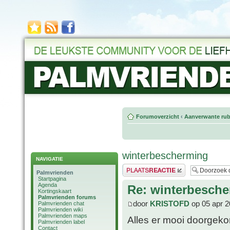
Forumoverzicht
‹
Aanverwante rub
winterbescherming
NAVIGATIE
Plaats een reactie
Palmvrienden
Startpagina
Agenda
Re: winterbesch
Kortingskaart
Palmvrienden forums
door
KRISTOFD
op 05 apr 2
Palmvrienden chat
Palmvrienden wiki
Palmvrienden maps
Alles er mooi doorgeko
Palmvrienden label
Contact