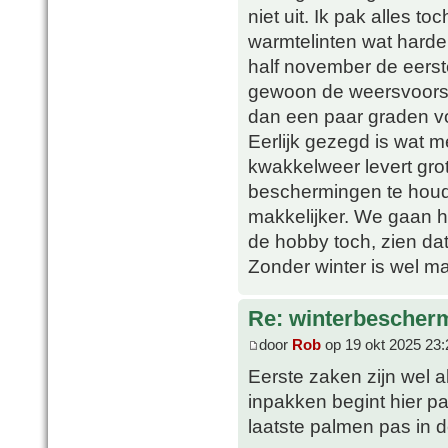
niet uit. Ik pak alles to
warmtelinten wat harde
half november de eerste
gewoon de weersvoorspe
dan een paar graden vor
Eerlijk gezegd is wat m
kwakkelweer levert gro
beschermingen te houd
makkelijker. We gaan he
de hobby toch, zien da
Zonder winter is wel ma
Re: winterbescher
door
Rob
op 19 okt 2025 23:
Eerste zaken zijn wel a
inpakken begint hier p
laatste palmen pas in d