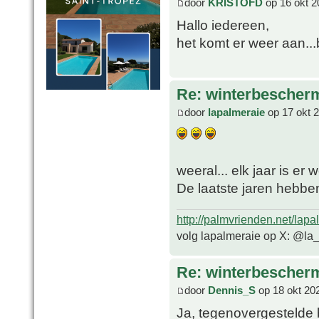
door
KRISTOFD
op 16 okt 2
Hallo iedereen,
het komt er weer aan...
Re: winterbescher
door
lapalmeraie
op 17 okt 
weeral... elk jaar is er
De laatste jaren hebbe
http://palmvrienden.net/lapa
volg lapalmeraie op X: @la
Re: winterbescher
door
Dennis_S
op 18 okt 20
Ja, tegenovergestelde 