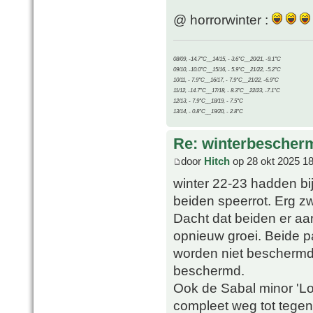
@ horrorwinter :
08/09, -14.7°C__14/15, - 3.6°C__20/21, -9.1°C
09/10, -10.0°C__15/16, - 5.9°C__21/22, -5.2°C
10/11, - 7.9°C__16/17, - 7.9°C__21/22, -6.9°C
11/12, -14.7°C__17/18, - 8.3°C__22/23, -7.1°C
12/13, - 7.9°C__18/19, - 7.5°C
13/14, - 0.8°C__19/20, - 2.8°C
Re: winterbescher
door
Hitch
op 28 okt 2025 18
winter 22-23 hadden bij
beiden speerrot. Erg zw
Dacht dat beiden er aa
opnieuw groei. Beide pa
worden niet beschermd.
beschermd.
Ook de Sabal minor 'Lo
compleet weg tot tegen