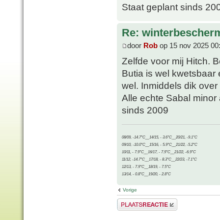
Staat geplant sinds 20
Re: winterbescher
door
Rob
op 15 nov 2025 00
Zelfde voor mij Hitch. 
Butia is wel kwetsbaar
wel. Inmiddels dik ove
Alle echte Sabal minor
sinds 2009
08/09, -14.7°C__14/15, - 3.6°C__20/21, -9.1°C
09/10, -10.0°C__15/16, - 5.9°C__21/22, -5.2°C
10/11, - 7.9°C__16/17, - 7.9°C__21/22, -6.9°C
11/12, -14.7°C__17/18, - 8.3°C__22/23, -7.1°C
12/13, - 7.9°C__18/19, - 7.5°C
13/14, - 0.8°C__19/20, - 2.8°C
Vorige
Plaats een reactie