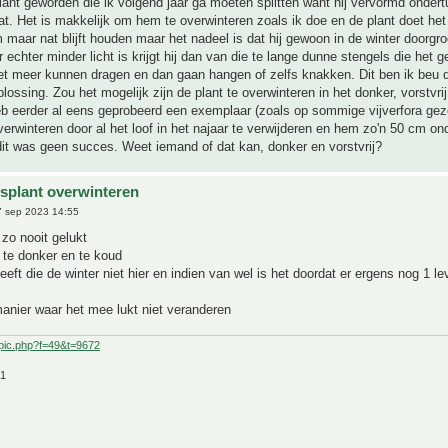
lant geworden die ik volgend jaar ga moeten splitten want hij vervormd onder
aat. Het is makkelijk om hem te overwinteren zoals ik doe en de plant doet het
 maar nat blijft houden maar het nadeel is dat hij gewoon in de winter doorgro
r echter minder licht is krijgt hij dan van die te lange dunne stengels die het g
niet meer kunnen dragen en dan gaan hangen of zelfs knakken. Dit ben ik beu 
lossing. Zou het mogelijk zijn de plant te overwinteren in het donker, vorstvrij
eb eerder al eens geprobeerd een exemplaar (zoals op sommige vijverfora gez
overwinteren door al het loof in het najaar te verwijderen en hem zo'n 50 cm on
it was geen succes. Weet iemand of dat kan, donker en vorstvrij?
splant overwinteren
 sep 2023 14:55
j zo nooit gelukt
e te donker en te koud
eeft die de winter niet hier en indien van wel is het doordat er ergens nog 1 l
anier waar het mee lukt niet veranderen
pic.php?f=49&t=9672
21