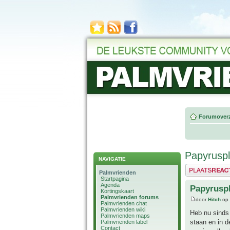
Forumoverz
Papyruspl
NAVIGATIE
Plaats een reactie
Palmvrienden
Startpagina
Agenda
Papyruspl
Kortingskaart
Palmvrienden forums
door
Hitch
op 
Palmvrienden chat
Palmvrienden wiki
Heb nu sinds 
Palmvrienden maps
staan en in d
Palmvrienden label
Contact