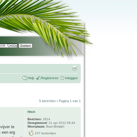
Help
Registreren
Inloggen
5 berichten • Pagina
1
van
1
Hitch
Berichten:
2814
Geregistreerd:
21 apr 2012 09:44
ijver te
Woonplaats:
Baal (België)
s een erg
157 bedankjes