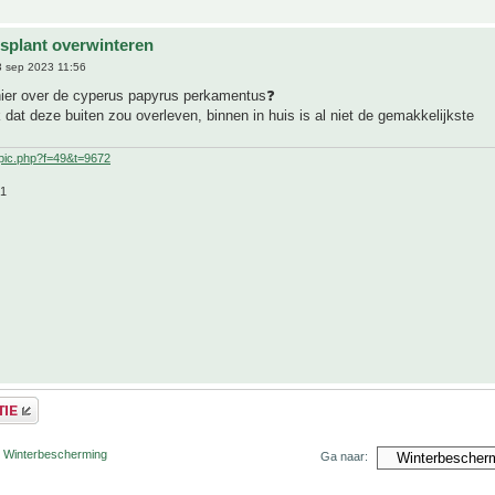
splant overwinteren
 sep 2023 11:56
ier over de cyperus papyrus perkamentus❓
k dat deze buiten zou overleven, binnen in huis is al niet de gemakkelijkste
pic.php?f=49&t=9672
21
r Winterbescherming
Ga naar: