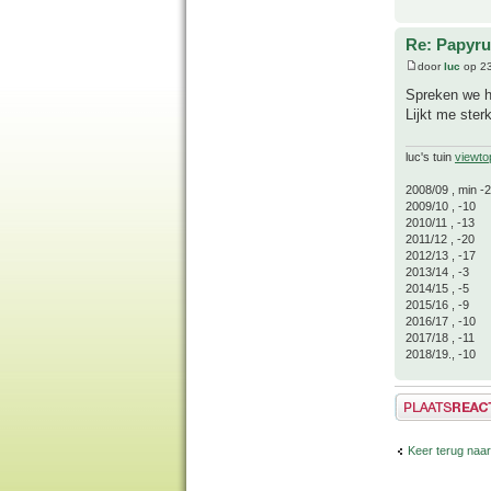
Re: Papyru
door
luc
op 23
Spreken we h
Lijkt me ster
luc's tuin
viewto
2008/09 , min -
2009/10 , -10
2010/11 , -13
2011/12 , -20
2012/13 , -17
2013/14 , -3
2014/15 , -5
2015/16 , -9
2016/17 , -10
2017/18 , -11
2018/19., -10
Plaats een reactie
Keer terug naa