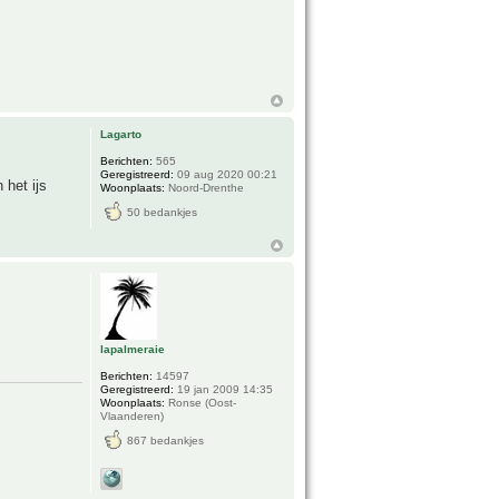
Lagarto
Berichten:
565
Geregistreerd:
09 aug 2020 00:21
 het ijs
Woonplaats:
Noord-Drenthe
50 bedankjes
lapalmeraie
Berichten:
14597
Geregistreerd:
19 jan 2009 14:35
Woonplaats:
Ronse (Oost-
Vlaanderen)
867 bedankjes