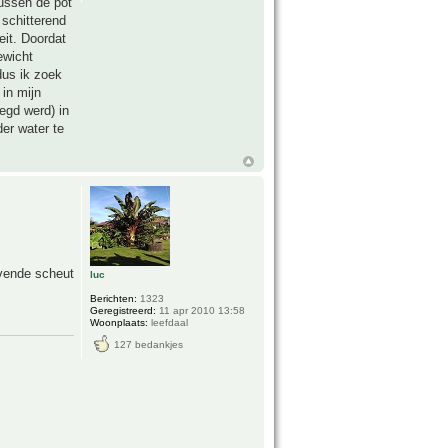
tussen de pot
 schitterend
eit. Doordat
ewicht
dus ik zoek
 in mijn
egd werd) in
der water te
evende scheut
luc
Berichten:
1323
Geregistreerd:
11 apr 2010 13:58
Woonplaats:
leefdaal
127 bedankjes