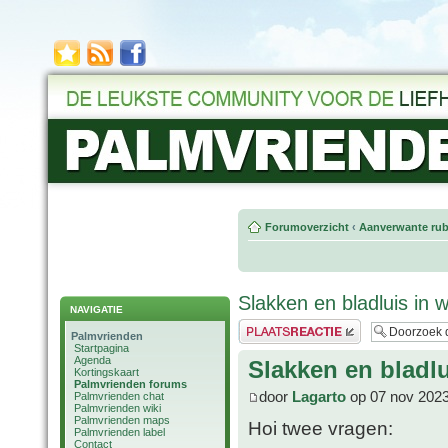
Forumoverzicht
‹
Aanverwante rub
Slakken en bladluis in w
NAVIGATIE
Plaats een reactie
Palmvrienden
Startpagina
Agenda
Slakken en bladlu
Kortingskaart
Palmvrienden forums
door
Lagarto
op 07 nov 2023
Palmvrienden chat
Palmvrienden wiki
Palmvrienden maps
Hoi twee vragen:
Palmvrienden label
Contact