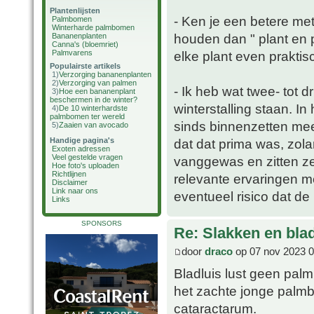
Plantenlijsten
- Ken je een betere met
Palmbomen
Winterharde palmbomen
houden dan " plant en p
Bananenplanten
Canna's (bloemriet)
Palmvarens
elke plant even praktisc
Populairste artikels
1)
Verzorging bananenplanten
2)
Verzorging van palmen
- Ik heb wat twee- tot d
3)
Hoe een bananenplant
beschermen in de winter?
winterstalling staan. In
4)
De 10 winterhardste
palmbomen ter wereld
sinds binnenzetten mee
5)
Zaaien van avocado
Handige pagina's
dat dat prima was, zola
Exoten adressen
Veel gestelde vragen
vanggewas en zitten ze
Hoe foto's uploaden
Richtlijnen
relevante ervaringen me
Disclaimer
Link naar ons
eventueel risico dat de
Links
SPONSORS
Re: Slakken en blad
door
draco
op 07 nov 2023 0
Bladluis lust geen pal
het zachte jonge palm
cataractarum.