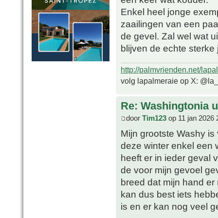
Enkel heel jonge exempl
zaailingen van een pa
de gevel. Zal wel wat ui
blijven de echte sterk
http://palmvrienden.net/lapa
volg lapalmeraie op X: @la
Re: Washingtonia u
door
Tim123
op 11 jan 2026 
Mijn grootste Washy is 
deze winter enkel een w
heeft er in ieder geval
de voor mijn gevoel ge
breed dat mijn hand er
kan dus best iets hebben
is en er kan nog veel g