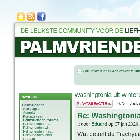
Forumoverzicht
‹
Aanverwante rub
Washingtonia uit winte
NAVIGATIE
Plaats een reactie
Palmvrienden
Startpagina
Agenda
Re: Washingtonia
Kortingskaart
Palmvrienden forums
door
Eduard
op 07 jan 2026 
Palmvrienden chat
Palmvrienden wiki
Palmvrienden maps
Wat betreft de Trachyca
Palmvrienden label
Contact