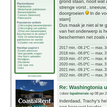
grond staan, nooit wat
Plantenlijsten
strenge vorst , sneeuw,
Palmbomen
Winterharde palmbomen
doorgroeien
In de vo
Bananenplanten
Canna's (bloemriet)
Palmvarens
stam]
Populairste artikels
Dus maak je niet al te
1)
Verzorging bananenplanten
2)
Verzorging van palmen
van het onderwerp is h
3)
Hoe een bananenplant
beschermen in de winter?
beschermen net zoals d
4)
De 10 winterhardste
palmbomen ter wereld
5)
Zaaien van avocado
2017 min. -08.1ºC --- max. 
Handige pagina's
Exoten adressen
2018 min. -08.6ºC --- max. 
Veel gestelde vragen
Hoe foto's uploaden
2019 min. -07.0ºC --- max. 
Richtlijnen
Disclaimer
2020 min. -05.0ºC --- max. 
Link naar ons
Links
2021 min. -09.1ºC --- max. 
2022 min. -09.0ºC --- max. 
SPONSORS
Re: Washingtonia u
door
lapalmeraie
op 08 jan 2
Inderdaad, Trachy's h
een keer wat kouder.