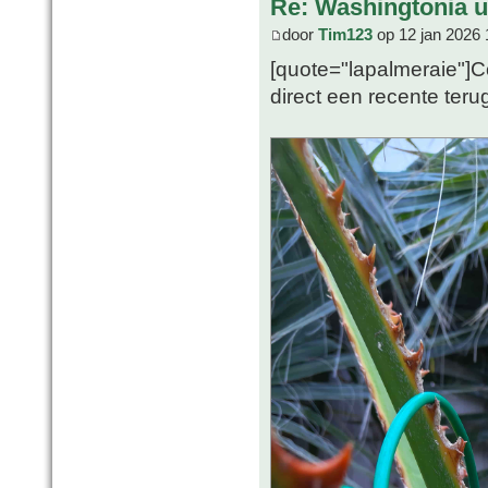
Re: Washingtonia u
door
Tim123
op 12 jan 2026 
[quote="lapalmeraie"]Co
direct een recente teru