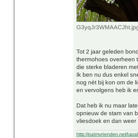
G3yqJr3WMAACJht.jpg 
Tot 2 jaar geleden bon
thermohoes overheen te
die sterke bladeren me
Ik ben nu dus enkel sn
nog nèt bij kon om de l
en vervolgens heb ik e
Dat heb ik nu maar late
opnieuw de stam van bo
vliesdoek en dan weer 
http://palmvrienden.net/lapa