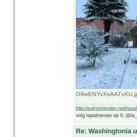
G9wENYvXsAATxKU.jpg
http://palmvrienden.net/lapa
volg lapalmeraie op X: @la
Re: Washingtonia u