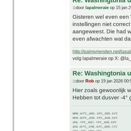
Re: Washingtonia u
door
lapalmeraie
op 15 jan 
Gisteren wel even een 
instellingen niet correc
aangeweest. Die had we
even afwachten wat dat
http://palmvrienden.net/lapa
volg lapalmeraie op X: @la
Re: Washingtonia u
door
Rob
op 19 jan 2026 00:
Hier zoals gewoonlijk 
Hebben tot dusver -4° 
08/09, -14.7°C__14/15, - 3.6°C__20/21, -9.1°C
09/10, -10.0°C__15/16, - 5.9°C__21/22, -5.2°C
10/11, - 7.9°C__16/17, - 7.9°C__21/22, -6.9°C
11/12, -14.7°C__17/18, - 8.3°C__22/23, -7.1°C