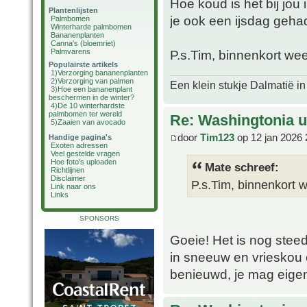
Hoe koud is het bij jo
Plantenlijsten
je ook een ijsdag geha
Palmbomen
Winterharde palmbomen
Bananenplanten
Canna's (bloemriet)
Palmvarens
P.s.Tim, binnenkort we
Populairste artikels
1)
Verzorging bananenplanten
2)
Verzorging van palmen
Een klein stukje Dalmatië in
3)
Hoe een bananenplant
beschermen in de winter?
4)
De 10 winterhardste
palmbomen ter wereld
Re: Washingtonia u
5)
Zaaien van avocado
door
Tim123
op 12 jan 2026 
Handige pagina's
Exoten adressen
Veel gestelde vragen
Hoe foto's uploaden
Mate schreef:
Richtlijnen
Disclaimer
P.s.Tim, binnenkort 
Link naar ons
Links
SPONSORS
Goeie! Het is nog steed
in sneeuw en vrieskou 
benieuwd, je mag eigen