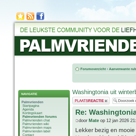
Forumoverzicht
‹
Aanverwante rub
Washingtonia uit winte
NAVIGATIE
Plaats een reactie
Palmvrienden
Startpagina
Agenda
Re: Washingtonia
Kortingskaart
Palmvrienden forums
door
Mate
op 12 jan 2026 21
Palmvrienden chat
Palmvrienden wiki
Palmvrienden maps
Lekker bezig en mooie
Palmvrienden label
Contact