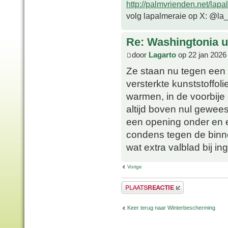
http://palmvrienden.net/lapa
volg lapalmeraie op X: @la
Re: Washingtonia u
door
Lagarto
op 22 jan 2026
Ze staan nu tegen een zu
versterkte kunststoffolie
warmen, in de voorbije 
altijd boven nul geweest
een opening onder en e
condens tegen de binn
wat extra valblad bij i
Vorige
Plaats een reactie
Keer terug naar Winterbescherming