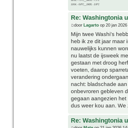
12/13, - 7.9°C__18/19, - 7.5°C
13/14, - 0.8°C__19/20, - 2.8°C
Re: Washingtonia u
door
Lagarto
op 20 jan 2026
Mijn twee Washi's hebb
heb ik ze dit jaar maar
nauwelijks kunnen wor
nu laatst de ijsweek me
gestaan met droog herf
voeten, daarop sparre
verandering ondergaan,
nacht: bladschade aan 
onbevroren gebleven du
gegaan aangezien het 
dus weer kou aan. We z
Re: Washingtonia u
door
Mate
op 21 jan 2026 14