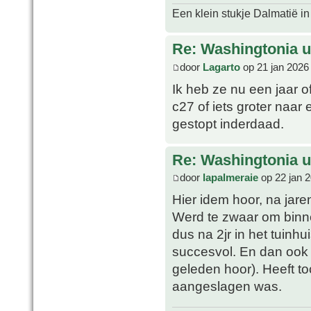
Een klein stukje Dalmatië in
Re: Washingtonia u
door
Lagarto
op 21 jan 2026
Ik heb ze nu een jaar o
c27 of iets groter naar
gestopt inderdaad.
Re: Washingtonia u
door
lapalmeraie
op 22 jan 
Hier idem hoor, na jare
Werd te zwaar om binne
dus na 2jr in het tuinh
succesvol. En dan ook m
geleden hoor). Heeft to
aangeslagen was.