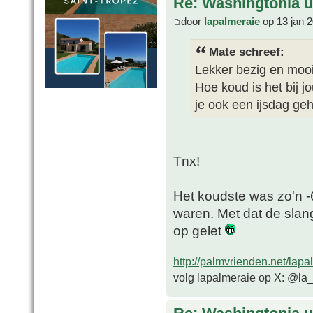
Re: Washingtonia u
door
lapalmeraie
op 13 jan 
Mate schreef:
Lekker bezig en moo
Hoe koud is het bij 
je ook een ijsdag ge
Tnx!
Het koudste was zo'n -
waren. Met dat de slan
op gelet
http://palmvrienden.net/lapa
volg lapalmeraie op X: @la