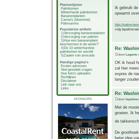
Plantenlijsten
Ik gebruik de
Palmbomen
Winterharde palmbomen
opwarmt over
Bananenplanten
Canna's (bloemriet)
Palmvarens
http://palmvrien
volg lapalmerai
Populairste artikels
1)
Verzorging bananenplanten
2)
Verzorging van palmen
3)
Hoe een bananenplant
beschermen in de winter?
Re: Washin
4)
De 10 winterhardste
palmbomen ter wereld
door
Lagarto
o
5)
Zaaien van avocado
OK ik houd he
Handige pagina's
Exoten adressen
zal hier meev
Veel gestelde vragen
expres de na
Hoe foto's uploaden
Richtlijnen
langer zoude
Disclaimer
Link naar ons
Links
Re: Washin
SPONSORS
door
lapalmer
Met de mooie
groeien. Ik h
de takkensch
De groothoekl
beter idee va