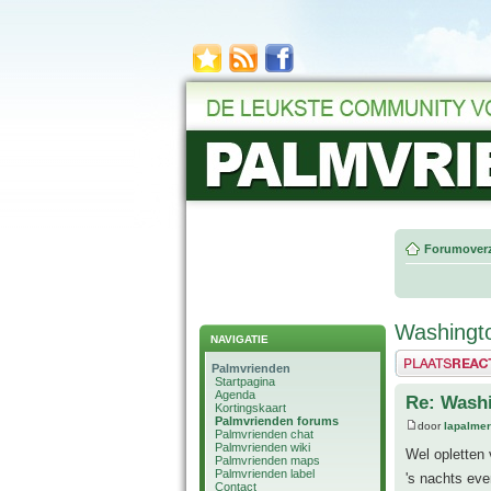
Forumoverz
Washingto
NAVIGATIE
Plaats een reactie
Palmvrienden
Startpagina
Agenda
Re: Washi
Kortingskaart
Palmvrienden forums
door
lapalmer
Palmvrienden chat
Palmvrienden wiki
Wel opletten 
Palmvrienden maps
Palmvrienden label
's nachts eve
Contact