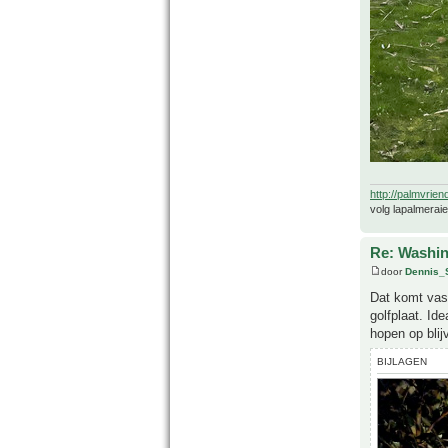
http://palmvrien
volg lapalmerai
Re: Washin
door
Dennis_
Dat komt vast
golfplaat. Id
hopen op blij
BIJLAGEN