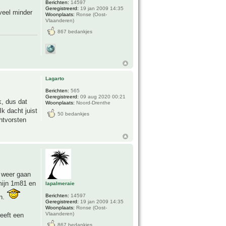
Berichten:
14597
Geregistreerd:
19 jan 2009 14:35
veel minder
Woonplaats:
Ronse (Oost-
Vlaanderen)
867 bedankjes
Lagarto
Berichten:
565
Geregistreerd:
09 aug 2020 00:21
k, dus dat
Woonplaats:
Noord-Drenthe
Ik dacht juist
50 bedankjes
htvorsten
s weer gaan
 mijn 1m81 en
lapalmeraie
Berichten:
14597
en.
Geregistreerd:
19 jan 2009 14:35
Woonplaats:
Ronse (Oost-
Vlaanderen)
geeft een
867 bedankjes