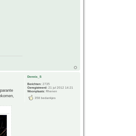
Dennis_S
Berichten:
2735
Geregistreerd:
21 jul 2012 14:21
sparante
Woonplaats:
Rhenen
 gekomen,
358 bedankjes