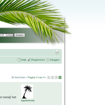
Help
Registreren
Inloggen
36 berichten •
Pagina
4
van
4
•
1
2
3
4
 terwijl het
lapalmeraie