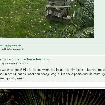
den.net/lapalmeraie
e op X: @la_palmeraie
gtonia uit winterberscherming
S
op 08 maart 2026 21:17
 wel weer goed! Hier issie ook weer uit zijn jas, een 4m hoge koker van tran
eaal, maar blij dat die weer een poosje weg is. Hier is ie prima door de winter
vend gunstig weer!