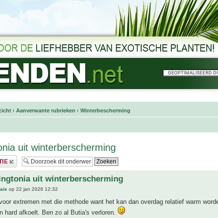
icht
‹
Aanverwante rubrieken
‹
Winterbescherming
nia uit winterberscherming
ngtonia uit winterberscherming
aie
op 22 jan 2026 12:32
voor extremen met die methode want het kan dan overdag relatief warm worden
n hard afkoelt. Ben zo al Butia's verloren.