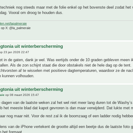
 techniek nog steeds maar met de folie enkel op het bovenste deel zodat het 
dag. Vooral om droog te houden dus.
den.net/lapalmeraie
e op X: @la_palmeraie
gtonia uit winterberscherming
p 23 jan 2026 22:47
t in de gaten, dank je wel. Was eertijds onder de 10 graden gebleven meen i
allen. Als de zon schijnt staat die door obstakels niet de hele dag op de tent. 
chtvorsten af te wisselen met positieve dagtemperaturen, waardoor ze de nac
n kunnen volhouden.
gtonia uit winterberscherming
aie
op 08 maart 2026 15:47
 dagen van de laatste weken zal het wel niet meer lang duren tot de Washy’
eb het meeste blad dat kapot gevroren is dan maar verwijderd. Dat lukte met
aar nog maar nèt. Voor de rest zal ik de boomzaag of een ladder nodig hebb
ens van de iPhone vertekent de grootte altijd een beetje dus de laatste foto 
n het formaat.