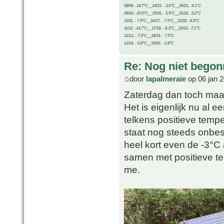
08/09, -14.7°C__14/15, - 3.6°C__20/21, -9.1°C
09/10, -10.0°C__15/16, - 5.9°C__21/22, -5.2°C
10/11, - 7.9°C__16/17, - 7.9°C__21/22, -6.9°C
11/12, -14.7°C__17/18, - 8.3°C__22/23, -7.1°C
12/13, - 7.9°C__18/19, - 7.5°C
13/14, - 0.8°C__19/20, - 2.8°C
Re: Nog niet bego
door
lapalmeraie
op 06 jan 
Zaterdag dan toch maa
Het is eigenlijk nu al 
telkens positieve temp
staat nog steeds onbe
heel kort even de -3°C
samen met positieve temp
me.