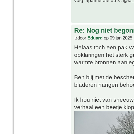
volg lapalmeraie op X: @la
Re: Nog niet bego
door
Eduard
op 09 jan 2025 
Helaas toch een pak va
opklaringen het sterk 
warmte bronnen aanle
Ben blij met de besche
bladeren hangen behoor
Ik hou niet van sneeuw 
verhaal een beetje klo