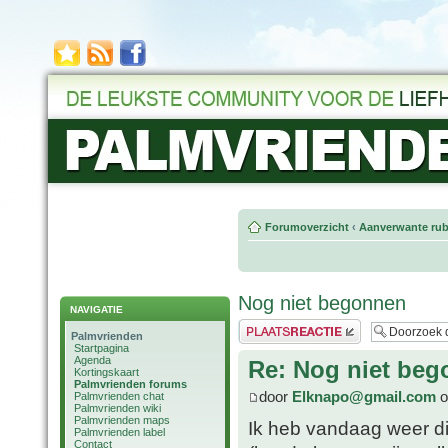
Forumoverzicht
‹
Aanverwante rub
Nog niet begonnen
NAVIGATIE
Plaats een reactie
Palmvrienden
Startpagina
Agenda
Re: Nog niet be
Kortingskaart
Palmvrienden forums
door
Elknapo@gmail.com
o
Palmvrienden chat
Palmvrienden wiki
Palmvrienden maps
Ik heb vandaag weer d
Palmvrienden label
Contact