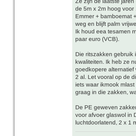
Ze zijn de laatste jare
de 5m x 2m hoog voor 
Emmer + bamboemat + pu
weg en blijft palm vrij
Ik houd eea tesamen m
paar euro (VCB).
Die ritszakken gebruik 
kwaliteiten. Ik heb ze n
goedkopere alternatief
2 al. Let vooral op de di
iets waar ikmook mlast
graag in die zakken, wa
De PE geweven zakken d
voor afvoer glaswol in 
luchtdoorlatend, 2 x 1 