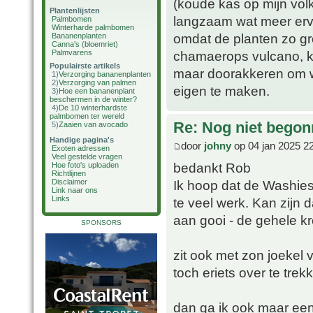
(koude kas op mijn volk
Plantenlijsten
langzaam wat meer erv
Palmbomen
Winterharde palmbomen
omdat de planten zo gr
Bananenplanten
Canna's (bloemriet)
Palmvarens
chamaerops vulcano, ka
Populairste artikels
maar doorakkeren om w
1)
Verzorging bananenplanten
2)
Verzorging van palmen
eigen te maken.
3)
Hoe een bananenplant
beschermen in de winter?
4)
De 10 winterhardste
palmbomen ter wereld
Re: Nog niet bego
5)
Zaaien van avocado
Handige pagina's
door
johny
op 04 jan 2025 2
Exoten adressen
Veel gestelde vragen
bedankt Rob
Hoe foto's uploaden
Richtlijnen
Ik hoop dat de Washies 
Disclaimer
Link naar ons
Links
te veel werk. Kan zijn 
aan gooi - de gehele kr
SPONSORS
zit ook met zon joekel
toch eriets over te trek
dan ga ik ook maar eens