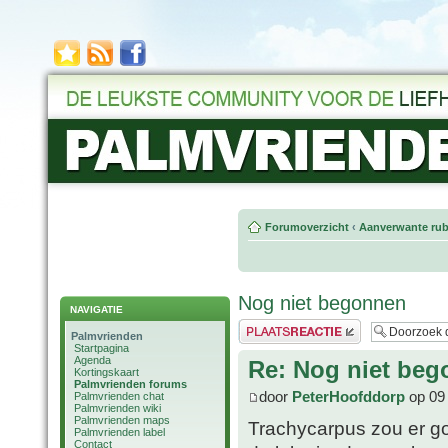
Forumoverzicht
‹
Aanverwante rub
Nog niet begonnen
NAVIGATIE
Plaats een reactie
Palmvrienden
Startpagina
Agenda
Re: Nog niet be
Kortingskaart
Palmvrienden forums
door
PeterHoofddorp
op 09 
Palmvrienden chat
Palmvrienden wiki
Palmvrienden maps
Trachycarpus zou er g
Palmvrienden label
Contact