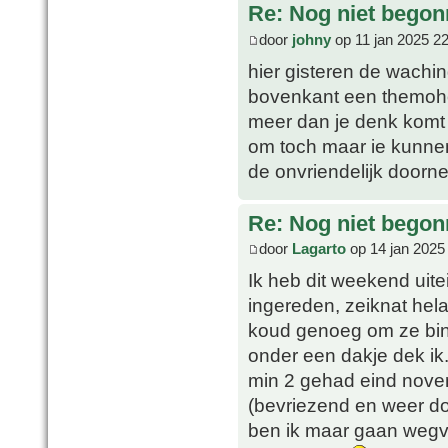
Re: Nog niet bego
door
johny
op 11 jan 2025 2
hier gisteren de wachi
bovenkant een themoho
meer dan je denk komt 
om toch maar ie kunnen
de onvriendelijk doorne
Re: Nog niet bego
door
Lagarto
op 14 jan 2025
Ik heb dit weekend uite
ingereden, zeiknat hel
koud genoeg om ze binn
onder een dakje dek ik
min 2 gehad eind novem
(bevriezend en weer do
ben ik maar gaan wegve