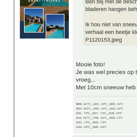
Ben blij met de besc
bladeren hangen beho
Ik hou niet van snee
verhaal een beetje k
P1120153.jpeg
Mooie foto!
Je was wel precies op t
vroeg...
Met 10cm sneeuw heb je
08/09, -14.7°C__14/15, - 3.6°C__20/21, -9.1°C
09/10, -10.0°C__15/16, - 5.9°C__21/22, -5.2°C
10/11, - 7.9°C__16/17, - 7.9°C__21/22, -6.9°C
11/12, -14.7°C__17/18, - 8.3°C__22/23, -7.1°C
12/13, - 7.9°C__18/19, - 7.5°C
13/14, - 0.8°C__19/20, - 2.8°C