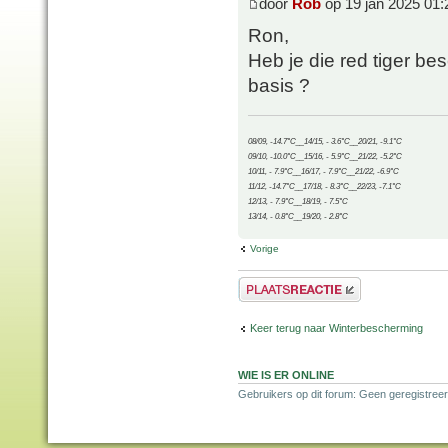
door
Rob
op 19 jan 2025 01:
Ron,
Heb je die red tiger be
basis ?
08/09, -14.7°C__14/15, - 3.6°C__20/21, -9.1°C
09/10, -10.0°C__15/16, - 5.9°C__21/22, -5.2°C
10/11, - 7.9°C__16/17, - 7.9°C__21/22, -6.9°C
11/12, -14.7°C__17/18, - 8.3°C__22/23, -7.1°C
12/13, - 7.9°C__18/19, - 7.5°C
13/14, - 0.8°C__19/20, - 2.8°C
Vorige
Plaats een reactie
Keer terug naar Winterbescherming
WIE IS ER ONLINE
Gebruikers op dit forum: Geen geregistree