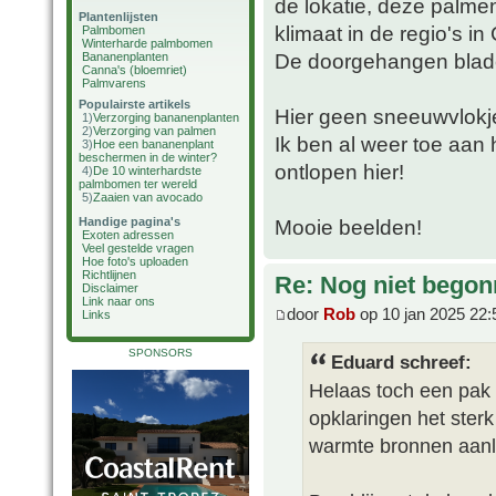
de lokatie, deze palmen
Plantenlijsten
klimaat in de regio's in
Palmbomen
Winterharde palmbomen
De doorgehangen blade
Bananenplanten
Canna's (bloemriet)
Palmvarens
Populairste artikels
Hier geen sneeuwvlokje
1)
Verzorging bananenplanten
2)
Verzorging van palmen
Ik ben al weer toe aan
3)
Hoe een bananenplant
beschermen in de winter?
ontlopen hier!
4)
De 10 winterhardste
palmbomen ter wereld
5)
Zaaien van avocado
Handige pagina's
Mooie beelden!
Exoten adressen
Veel gestelde vragen
Hoe foto's uploaden
Richtlijnen
Re: Nog niet bego
Disclaimer
Link naar ons
door
Rob
op 10 jan 2025 22:
Links
SPONSORS
Eduard schreef:
Helaas toch een pak 
opklaringen het ster
warmte bronnen aan