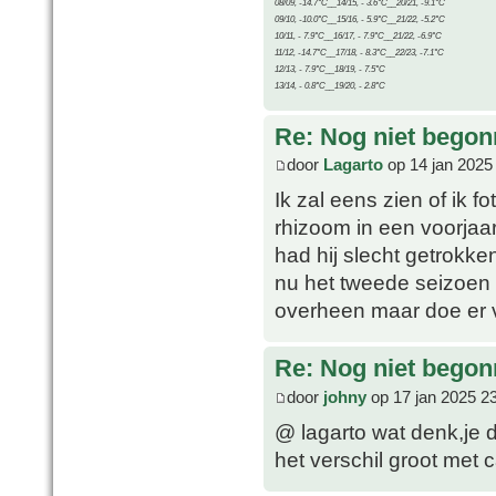
08/09, -14.7°C__14/15, - 3.6°C__20/21, -9.1°C
09/10, -10.0°C__15/16, - 5.9°C__21/22, -5.2°C
10/11, - 7.9°C__16/17, - 7.9°C__21/22, -6.9°C
11/12, -14.7°C__17/18, - 8.3°C__22/23, -7.1°C
12/13, - 7.9°C__18/19, - 7.5°C
13/14, - 0.8°C__19/20, - 2.8°C
Re: Nog niet bego
door
Lagarto
op 14 jan 2025
Ik zal eens zien of ik f
rhizoom in een voorjaar
had hij slecht getrokke
nu het tweede seizoen a
overheen maar doe er v
Re: Nog niet bego
door
johny
op 17 jan 2025 2
@ lagarto wat denk,je d
het verschil groot met 