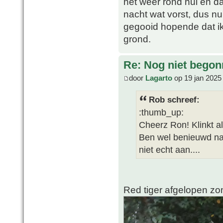
het weer rond nul en da
nacht wat vorst, dus nu
gegooid hopende dat ik
grond.
Re: Nog niet bego
door
Lagarto
op 19 jan 2025
Rob schreef:
:thumb_up:
Cheerz Ron! Klinkt al
Ben wel benieuwd naar
niet echt aan....
Red tiger afgelopen zo