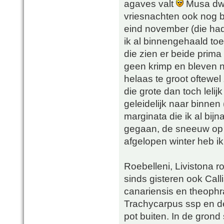
agaves valt
Musa dwar
vriesnachten ook nog b
eind november (die had
ik al binnengehaald t
die zien er beide prima 
geen krimp en bleven 
helaas te groot oftewe
die grote dan toch leli
geleidelijk naar binnen
marginata die ik al bijn
gegaan, de sneeuw op z
afgelopen winter heb ik
Roebelleni, Livistona r
sinds gisteren ook Call
canariensis en theophr
Trachycarpus ssp en de
pot buiten. In de grond 