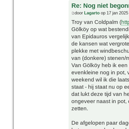
Re: Nog niet bego
door
Lagarto
op 17 jan 2025
Troy van Coldpalm (
htt
Gölköy op wat bestendi
van Epidauros vergelij
de kansen wat vergrote
plekke met windbeschut
van (donkere) stenen/m
Van Gölköy heb ik een k
evenkleine nog in pot, v
weekend wil ik die laat
staat - hij staat nu op
dat lukt deze tijd van h
ongeveer naast in pot, 
zetten.
De afgelopen paar dag