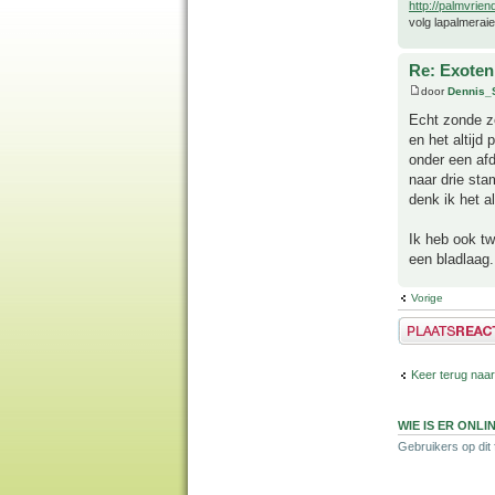
http://palmvrien
volg lapalmerai
Re: Exoten 
door
Dennis_
Echt zonde ze
en het altijd
onder een afd
naar drie sta
denk ik het al
Ik heb ook tw
een bladlaag.
Vorige
Plaats een reactie
Keer terug naa
WIE IS ER ONLI
Gebruikers op dit