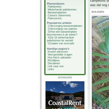
campestris da
Plantenlijsten
was dat nog n
Palmbomen
Winterharde palmbomen
BIJLAGEN
Bananenplanten
Canna's (bloemriet)
Palmvarens
Populairste artikels
1)
Verzorging bananenplanten
2)
Verzorging van palmen
3)
Hoe een bananenplant
beschermen in de winter?
4)
De 10 winterhardste
palmbomen ter wereld
5)
Zaaien van avocado
Handige pagina's
Exoten adressen
Veel gestelde vragen
Hoe foto's uploaden
Richtlijnen
Disclaimer
Link naar ons
Links
SPONSORS