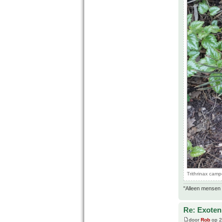
Trithrinax camp
"Alleen mensen d
Re: Exoten 
door
Rob
op 2