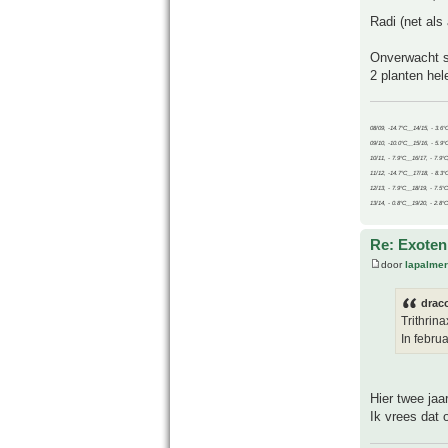
Radi (net als
Onverwacht sa
2 planten hel
08/09, -14.7°C__14/15, - 3.6°
09/10, -10.0°C__15/16, - 5.9°
10/11, - 7.9°C__16/17, - 7.9°
11/12, -14.7°C__17/18, - 8.3°
12/13, - 7.9°C__18/19, - 7.5°C
13/14, - 0.8°C__19/20, - 2.8°C
Re: Exoten 
door
lapalmer
drac
Trithrin
In februa
Hier twee jaa
Ik vrees dat 