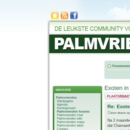
Forumoverz
Exoten in
NAVIGATIE
Plaats een reactie
Palmvrienden
Startpagina
Agenda
Re: Exote
Kortingskaart
Palmvrienden forums
door
draco
op
Palmvrienden chat
Palmvrienden wiki
Na 2 maanden
Palmvrienden maps
dat Chamaedore
Palmvrienden label
Contact