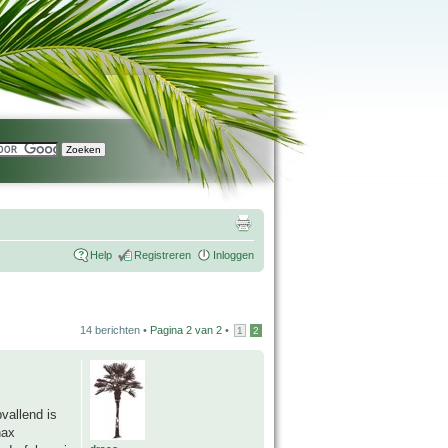
Help
Registreren
Inloggen
14 berichten •
Pagina
2
van
2
•
1
2
vallend is
nax