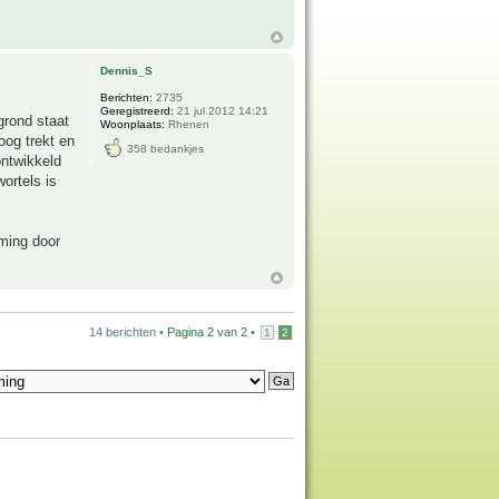
Dennis_S
Berichten:
2735
Geregistreerd:
21 jul 2012 14:21
grond staat
Woonplaats:
Rhenen
oog trekt en
358 bedankjes
ontwikkeld
ortels is
rming door
14 berichten •
Pagina
2
van
2
•
1
2