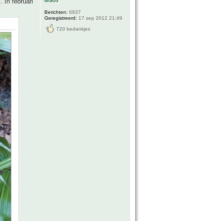
draco
 In februari
Berichten:
6937
Geregistreerd:
17 sep 2012 21:49
720 bedankjes