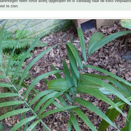
arentegen heeft forse averij opgelopen en is vandaag naar de kliko verplaatst.
iet te zien.