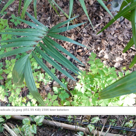
dicalis (1).jpeg (451.55 KiB) 1596 keer bekeken