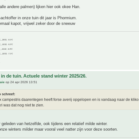
 alle andere palmen) lijken hier ook okee Han.
chtoffer in onze tuin dit jaar is Phormium.
emaal kapot, vrijwel zeker door de sneeuw
C__20/21, -9.1°C
C__21/22, -5.2°C
C__21/22, -6.9°C
C__22/23, -7.1°C
in de tuin. Actuele stand winter 2025/26.
aie
op 24 apr 2026 13:51
o schreef:
ax campestris daarentegen heeft forse averij opgelopen en is vandaag naar de kliko 
ri was dat nog niet te zien.
r geleden van hetzelfde, ook tijdens een relatief milde winter.
onze winters milder maar vooral veel natter zijn voor deze soorten.