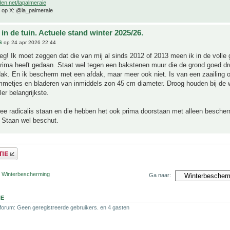
den.net/lapalmeraie
e op X: @la_palmeraie
in de tuin. Actuele stand winter 2025/26.
S
op 24 apr 2026 22:44
g! Ik moet zeggen dat die van mij al sinds 2012 of 2013 meen ik in de volle 
 prima heeft gedaan. Staat wel tegen een bakstenen muur die de grond goed dr
ak. En ik bescherm met een afdak, maar meer ook niet. Is van een zaailing 
mmetjes en bladeren van inmiddels zon 45 cm diameter. Droog houden bij de w
ler belangrijkste.
ee radicalis staan en die hebben het ook prima doorstaan met alleen besche
 Staan wel beschut.
r Winterbescherming
Ga naar:
NE
 forum: Geen geregistreerde gebruikers. en 4 gasten