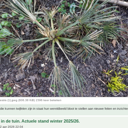
estris (1).jpeg (606.38 KiB) 1596 keer bekeken
ie kunnen twijfelen zijn in staat hun wereldbeeld bloot te stellen aan nieuwe feiten en inzichte
in de tuin. Actuele stand winter 2025/26.
2 apr 2026 22:04