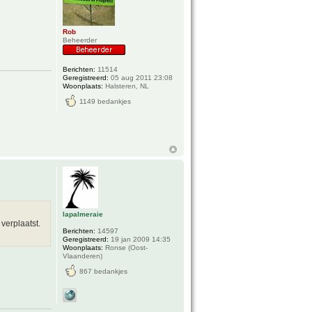
Rob
Beheerder
Berichten:
11514
Geregistreerd:
05 aug 2011 23:08
Woonplaats:
Halsteren, NL
1149 bedankjes
lapalmeraie
verplaatst.
Berichten:
14597
Geregistreerd:
19 jan 2009 14:35
Woonplaats:
Ronse (Oost-
Vlaanderen)
867 bedankjes