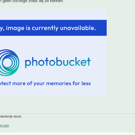
n geen vochtige zoals wij ze kennen.
lantertje dood.
p.com