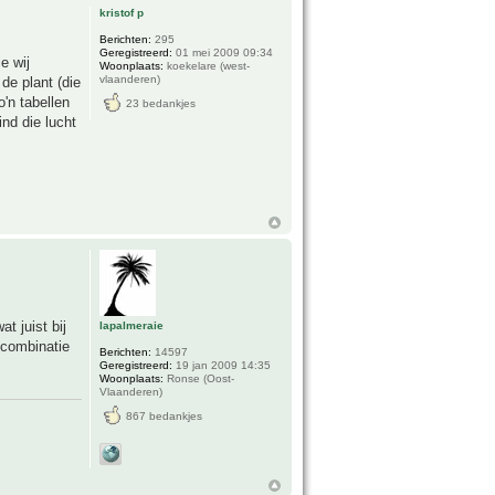
kristof p
Berichten:
295
Geregistreerd:
01 mei 2009 09:34
e wij
Woonplaats:
koekelare (west-
vlaanderen)
de plant (die
'n tabellen
23 bedankjes
ind die lucht
 juist bij
lapalmeraie
 combinatie
Berichten:
14597
Geregistreerd:
19 jan 2009 14:35
Woonplaats:
Ronse (Oost-
Vlaanderen)
867 bedankjes