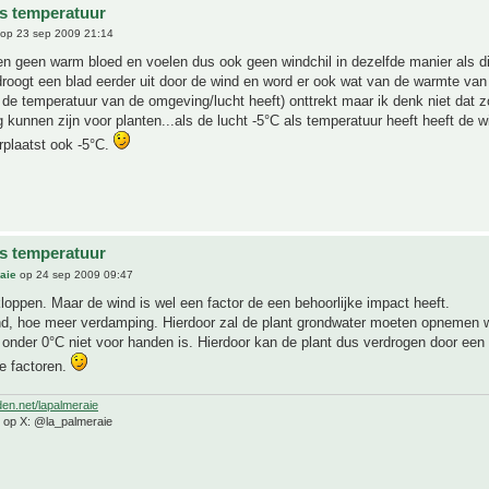
s temperatuur
op 23 sep 2009 21:14
n geen warm bloed en voelen dus ook geen windchil in dezelfde manier als di
droogt een blad eerder uit door de wind en word er ook wat van de warmte van 
de temperatuur van de omgeving/lucht heeft) onttrekt maar ik denk niet dat zo
 kunnen zijn voor planten...als de lucht -5°C als temperatuur heeft heeft de w
erplaatst ook -5°C.
s temperatuur
aie
op 24 sep 2009 09:47
loppen. Maar de wind is wel een factor de een behoorlijke impact heeft.
d, hoe meer verdamping. Hierdoor zal de plant grondwater moeten opnemen wat
onder 0°C niet voor handen is. Hierdoor kan de plant dus verdrogen door een
e factoren.
den.net/lapalmeraie
e op X: @la_palmeraie