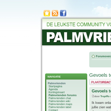
Forumoverz
Gevoels 
NAVIGATIE
Plaats een reactie
Palmvrienden
Startpagina
Agenda
Gevoels 
Kortingskaart
Palmvrienden forums
door
TropiRo
o
Palmvrienden chat
Palmvrienden wiki
Ik kwam onla
Palmvrienden maps
jullie zien w
Palmvrienden label
Contact