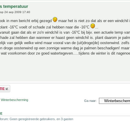
s temperatuur
op 24 sep 2009 17:40
 ook in men bericht erbij gezegd
maar het is niet zo dat als er een windchil
plant -16°C voelt of schade zal hebben naar die -16°C
...
 vanuit gaan dat als er zo'n windchil is van -16°C bij bijv. een actuele temp van
hade zal hebben dan wanneer er haast geen windchil is. plant daarom je pal
ijk van gelijk welke wind maar vooral van de (uit)droge(de) oostenwind. zelfs
n droge oostenwind op een zonnige warme dag je palmen beschadigen! maar 
k wat voorkomen door ze goed watertegeven.....tijdens de winter is dit nagenoe
r Winterbescherming
Ga naar:
NE
 forum: Geen geregistreerde gebruikers. en 3 gasten