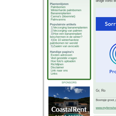
droge vorst e
Plantenlijsten
Palmbomen
Winterharde palmbomen
Bananenplanten
Canna's (bloemriet)
Palmvarens
Populairste artikels
1)
Verzorging bananenplanten
2)
Verzorging van palmen
3)
Hoe een bananenplant
beschermen in de winter?
4)
De 10 winterhardste
palmbomen ter wereld
5)
Zaaien van avocado
Handige pagina's
Exoten adressen
Veel gestelde vragen
Hoe foto's uploaden
Richtlijnen
Disclaimer
Link naar ons
Links
SPONSORS
Gr, Ro
Boompje groot, p
www.myfernsho