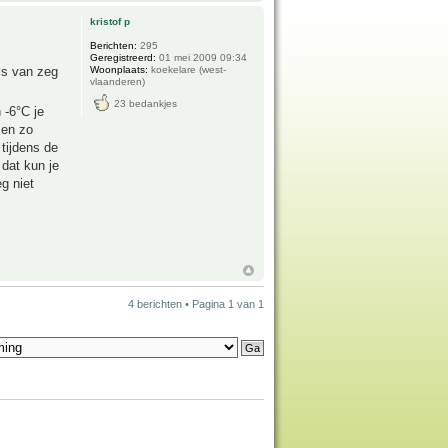
kristof p
Berichten:
295
Geregistreerd:
01 mei 2009 09:34
 is van zeg
Woonplaats:
koekelare (west-
vlaanderen)
23 bedankjes
 -6°C je
men zo
 tijdens de
dat kun je
g niet
4 berichten • Pagina
1
van
1