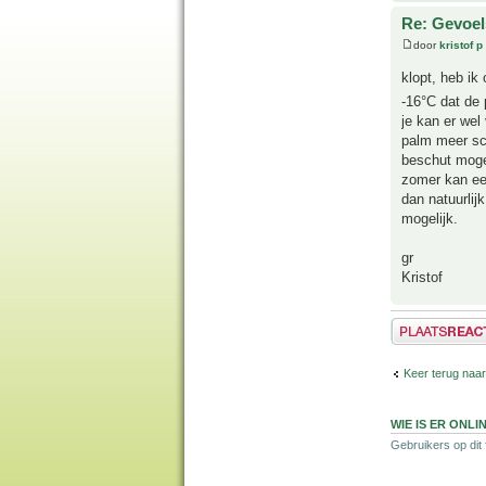
Re: Gevoel
door
kristof p
klopt, heb ik
-16°C dat de 
je kan er wel
palm meer sc
beschut mogel
zomer kan ee
dan natuurlij
mogelijk.
gr
Kristof
Plaats een reactie
Keer terug naa
WIE IS ER ONLI
Gebruikers op dit