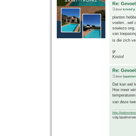
Re: Gevoel
door
kristof p
planten hebbe
voelen...wel 
sowiezo ong. 
van toepasing
is die zich v
gr
Kristof
Re: Gevoel
door
lapalmer
Dat kan wel k
Hoe meer win
temperaturen 
van deze twe
http://palmvrien
volg lapalmerai