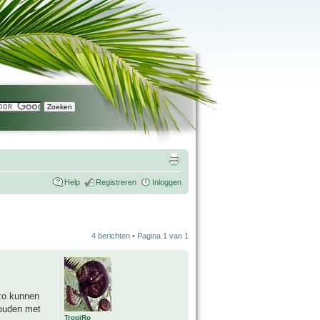
Help
Registreren
Inloggen
4 berichten • Pagina
1
van
1
zo kunnen
ehouden met
TropiRo