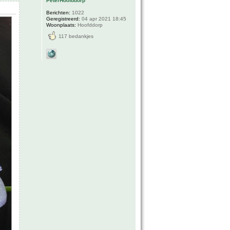
PeterHoofddorp
Berichten:
1022
Geregistreerd:
04 apr 2021 18:45
Woonplaats:
Hoofddorp
117 bedankjes