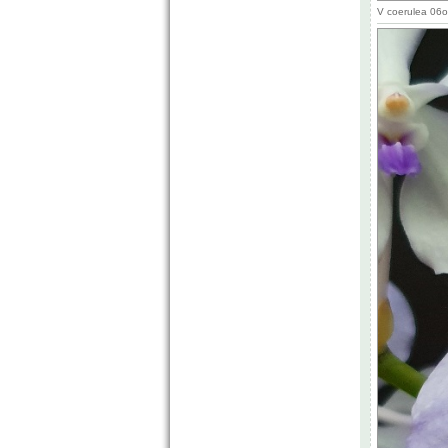
V coerulea 06o