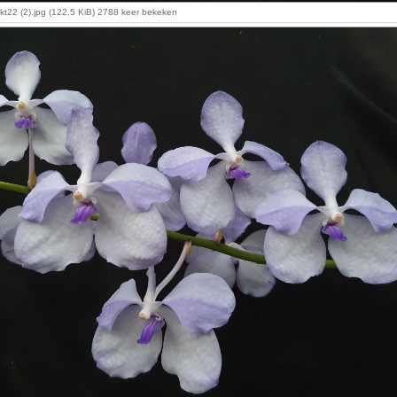
kt22 (2).jpg (122.5 KiB) 2788 keer bekeken