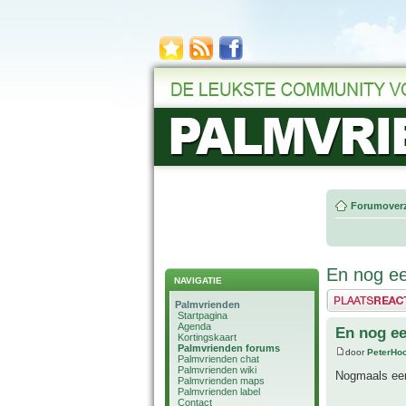
Forumoverz
En nog e
NAVIGATIE
Plaats een reactie
Palmvrienden
Startpagina
Agenda
En nog ee
Kortingskaart
Palmvrienden forums
door
PeterHo
Palmvrienden chat
Palmvrienden wiki
Nogmaals een
Palmvrienden maps
Palmvrienden label
Contact