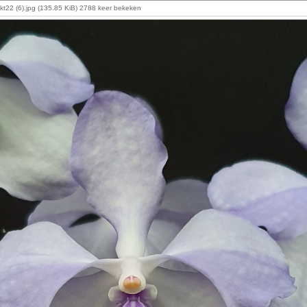
kt22 (6).jpg (135.85 KiB) 2788 keer bekeken