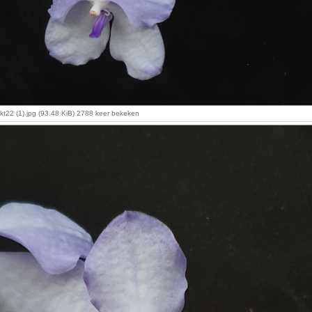
kt22 (1).jpg (93.48 KiB) 2788 keer bekeken