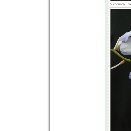
V coerulea 06o