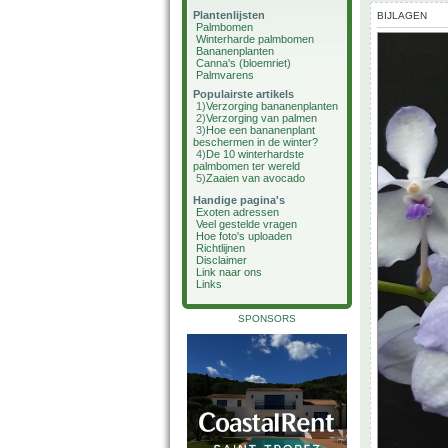
Plantenlijsten
BIJLAGEN
Palmbomen
Winterharde palmbomen
Bananenplanten
Canna's (bloemriet)
Palmvarens
Populairste artikels
1)
Verzorging bananenplanten
2)
Verzorging van palmen
3)
Hoe een bananenplant
beschermen in de winter?
4)
De 10 winterhardste
palmbomen ter wereld
5)
Zaaien van avocado
Handige pagina's
Exoten adressen
Veel gestelde vragen
Hoe foto's uploaden
Richtlijnen
Disclaimer
Link naar ons
Links
SPONSORS