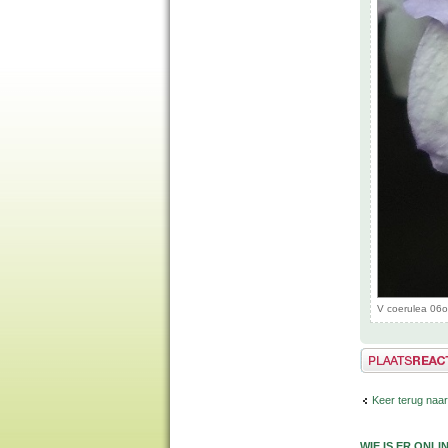
V coerulea 06o
Plaats een reactie
Keer terug naa
WIE IS ER ONLI