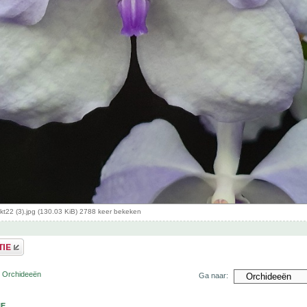
kt22 (3).jpg (130.03 KiB) 2788 keer bekeken
r Orchideeën
Ga naar:
NE