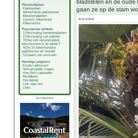
bladstelen en de oude b
Plantenlijsten
gaan ze op de stam wor
Palmbomen
Winterharde palmbomen
Bananenplanten
BIJLAGEN
Canna's (bloemriet)
Palmvarens
Populairste artikels
1)
Verzorging bananenplanten
2)
Verzorging van palmen
3)
Hoe een bananenplant
beschermen in de winter?
4)
De 10 winterhardste
palmbomen ter wereld
5)
Zaaien van avocado
Handige pagina's
Exoten adressen
Veel gestelde vragen
Hoe foto's uploaden
Richtlijnen
Disclaimer
Link naar ons
Links
SPONSORS