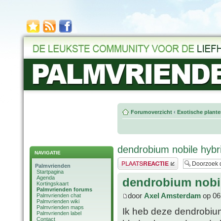
Forumoverzicht
‹
Exotische plant
dendrobium nobile hybri
NAVIGATIE
Plaats een reactie
Palmvrienden
Startpagina
Agenda
dendrobium nobil
Kortingskaart
Palmvrienden forums
door
Axel Amsterdam
op 06
Palmvrienden chat
Palmvrienden wiki
Palmvrienden maps
Ik heb deze dendrobiu
Palmvrienden label
Contact