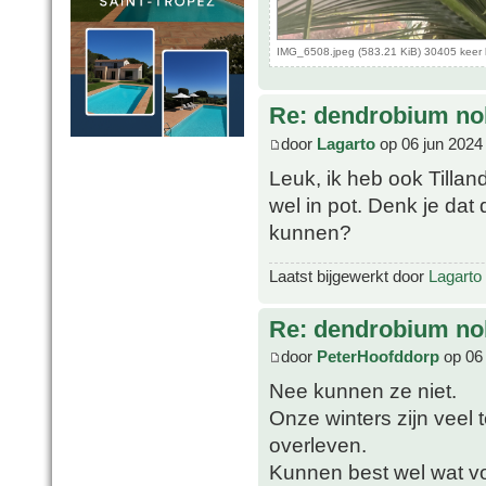
IMG_6508.jpeg (583.21 KiB) 30405 keer
Re: dendrobium nob
door
Lagarto
op 06 jun 2024
Leuk, ik heb ook Tilla
wel in pot. Denk je da
kunnen?
Laatst bijgewerkt door
Lagarto
Re: dendrobium nob
door
PeterHoofddorp
op 06 
Nee kunnen ze niet.
Onze winters zijn veel 
overleven.
Kunnen best wel wat vo