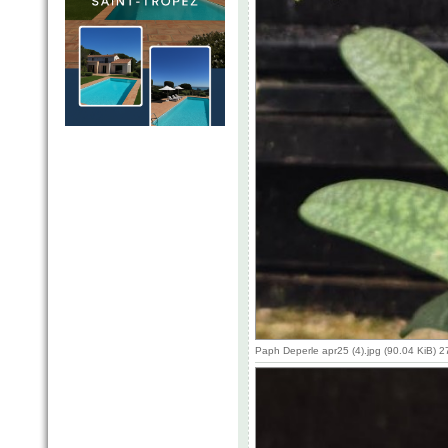
Paph Deperle apr25 (4).jpg (90.04 KiB) 