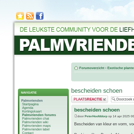
Forumoverzicht
‹
Exotische plant
bescheiden schoen
NAVIGATIE
Plaats een reactie
Palmvrienden
Startpagina
Agenda
bescheiden schoen
Kortingskaart
Palmvrienden forums
door
PeterHoofddorp
op 14 apr 2025 0
Palmvrienden chat
Palmvrienden wiki
Bescheiden van kleur en vorm, vo
Palmvrienden maps
Palmvrienden label
Contact