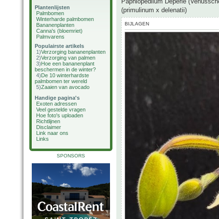
Paphiopedilum Deperle (Venusscho
Plantenlijsten
(primulinum x delenatii)
Palmbomen
Winterharde palmbomen
BIJLAGEN
Bananenplanten
Canna's (bloemriet)
Palmvarens
Populairste artikels
1)
Verzorging bananenplanten
2)
Verzorging van palmen
3)
Hoe een bananenplant
beschermen in de winter?
4)
De 10 winterhardste
palmbomen ter wereld
5)
Zaaien van avocado
Handige pagina's
Exoten adressen
Veel gestelde vragen
Hoe foto's uploaden
Richtlijnen
Disclaimer
Link naar ons
Links
SPONSORS