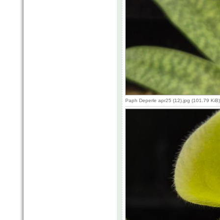
Paph Deperle apr25 (12).jpg (101.79 KiB