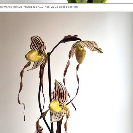
alawense may25 (6).jpg (137.19 KiB) 2302 keer bekeken