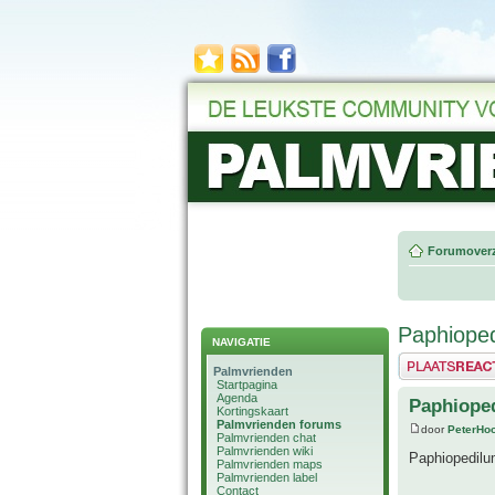
Forumoverz
Paphioped
NAVIGATIE
Plaats een reactie
Palmvrienden
Startpagina
Agenda
Paphioped
Kortingskaart
Palmvrienden forums
door
PeterHo
Palmvrienden chat
Palmvrienden wiki
Paphiopedilu
Palmvrienden maps
Palmvrienden label
Contact