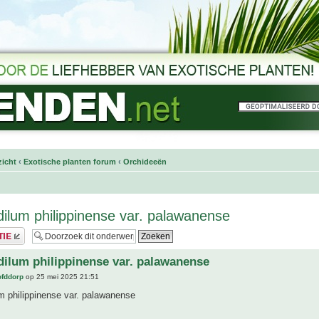
icht
‹
Exotische planten forum
‹
Orchideeën
ilum philippinense var. palawanense
ilum philippinense var. palawanense
ofddorp
op 25 mei 2025 21:51
m philippinense var. palawanense