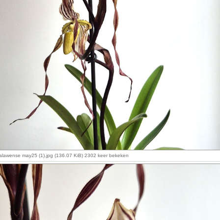
alawense may25 (1).jpg (136.07 KiB) 2302 keer bekeken