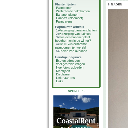
Plantenlijsten
BIJLAGEN
Palmbomen
Winterharde palmbomen
Bananenplanten
Canna's (bloemriet)
Palmvarens
Populairste artikels
1)
Verzorging bananenplanten
2)
Verzorging van palmen
3)
Hoe een bananenplant
beschermen in de winter?
4)
De 10 winterhardste
palmbomen ter wereld
5)
Zaaien van avocado
Handige pagina's
Exoten adressen
Veel gestelde vragen
Hoe foto's uploaden
Richtlijnen
Disclaimer
Link naar ons
Links
SPONSORS