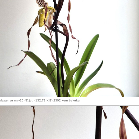
alawense may25 (8).jpg (132.72 KiB) 2302 keer bekeken