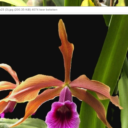
n25 (3).jpg (200.35 KiB) 4074 keer bekeken