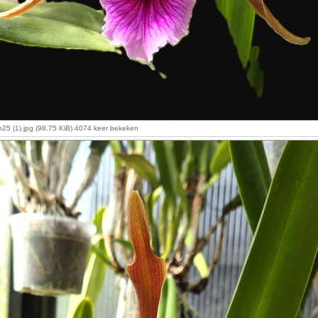
n25 (1).jpg (98.75 KiB) 4074 keer bekeken