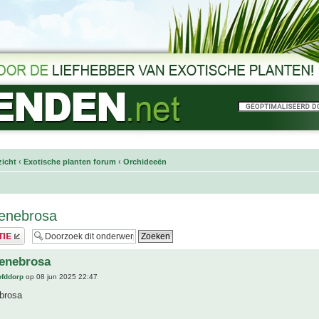
icht
‹
Exotische planten forum
‹
Orchideeën
tenebrosa
tenebrosa
ofddorp
op 08 jun 2025 22:47
ebrosa