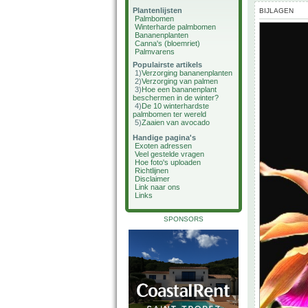
Plantenlijsten
BIJLAGEN
Palmbomen
Winterharde palmbomen
Bananenplanten
Canna's (bloemriet)
Palmvarens
Populairste artikels
1)
Verzorging bananenplanten
2)
Verzorging van palmen
3)
Hoe een bananenplant
beschermen in de winter?
4)
De 10 winterhardste
palmbomen ter wereld
5)
Zaaien van avocado
Handige pagina's
Exoten adressen
Veel gestelde vragen
Hoe foto's uploaden
Richtlijnen
Disclaimer
Link naar ons
Links
SPONSORS