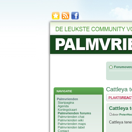
Forumoverz
Cattleya 
NAVIGATIE
Plaats een reactie
Palmvrienden
Startpagina
Agenda
Cattleya 
Kortingskaart
Palmvrienden forums
door
PeterHo
Palmvrienden chat
Palmvrienden wiki
Cattleya ten
Palmvrienden maps
Palmvrienden label
Contact