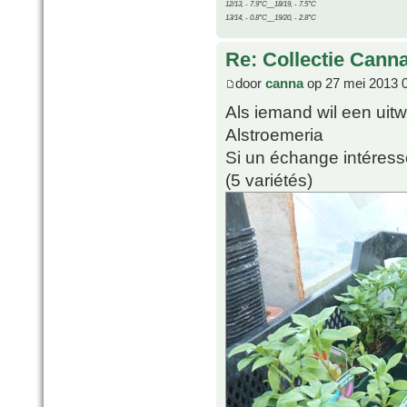
12/13, - 7.9°C__18/19, - 7.5°C
13/14, - 0.8°C__19/20, - 2.8°C
Re: Collectie Canna
door
canna
op 27 mei 2013 
Als iemand wil een uitw
Alstroemeria
Si un échange intéresse
(5 variétés)