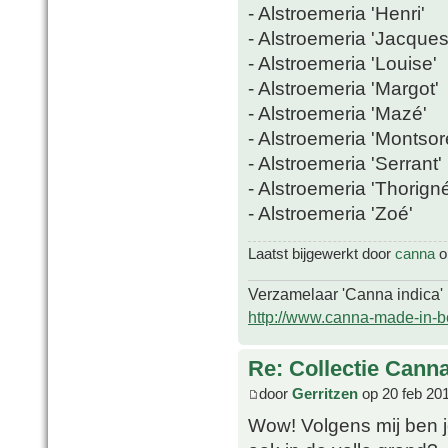
- Alstroemeria 'Henri'
- Alstroemeria 'Jacques
- Alstroemeria 'Louise'
- Alstroemeria 'Margot'
- Alstroemeria 'Mazé'
- Alstroemeria 'Montsor
- Alstroemeria 'Serrant'
- Alstroemeria 'Thorigné
- Alstroemeria 'Zoé'
Laatst bijgewerkt door
canna
op
Verzamelaar 'Canna indica'
http://www.canna-made-in-b
Re: Collectie Canna
door
Gerritzen
op 20 feb 20
Wow! Volgens mij ben j