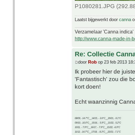
P1080281.JPG (292.88
Laatst bijgewerkt door
canna
op
Verzamelaar 'Canna indica'
http://www.canna-made-in-b
Re: Collectie Canna
door
Rob
op 23 feb 2013 18:
Ik probeer hier de juis
'Fantastisch' zou die 
kort doen!
Echt waanzinnig Cann
08/09, -14.7°C__14/15, - 3.6°C__20/21, -9.1°C
09/10, -10.0°C__15/16, - 5.9°C__21/22, -5.2°C
10/11, - 7.9°C__16/17, - 7.9°C__21/22, -6.9°C
11/12, -14.7°C__17/18, - 8.3°C__22/23, -7.1°C