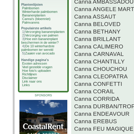
Canna AMBASSADO
Plantenlijsten
Canna ANGELE MART
Palmbomen
Winterharde palmbomen
Canna ASSAUT
Bananenplanten
Canna's (bloemriet)
Palmvarens
Canna BELOVED
Populairste artikels
Canna BETHANY
1)
Verzorging bananenplanten
2)
Verzorging van palmen
Canna BRILLANT
3)
Hoe een bananenplant
beschermen in de winter?
Canna CALIMERO
4)
De 10 winterhardste
palmbomen ter wereld
Canna CARNAVAL
5)
Zaaien van avocado
Handige pagina's
Canna CHANTILLY
Exoten adressen
Veel gestelde vragen
Canna CHOUCHOU
Hoe foto's uploaden
Richtlijnen
Canna CLEOPATRA
Disclaimer
Link naar ons
Canna CONFETTI
Links
Canna CORAIL
SPONSORS
Canna CORRIDA
Canna DURBAN/TRO
Canna ENDEAVOUR
Canna EREBUS
Canna FEU MAGIQUE