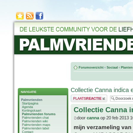
Forumoverzicht
‹
Sociaal
‹
Planten
Collectie Canna indica 
NAVIGATIE
Plaats een reactie
Palmvrienden
Startpagina
Agenda
Collectie Canna i
Kortingskaart
Palmvrienden forums
door
canna
op 20 feb 2013 1
Palmvrienden chat
Palmvrienden wiki
Palmvrienden maps
mijn verzameling van 
Palmvrienden label
Contact