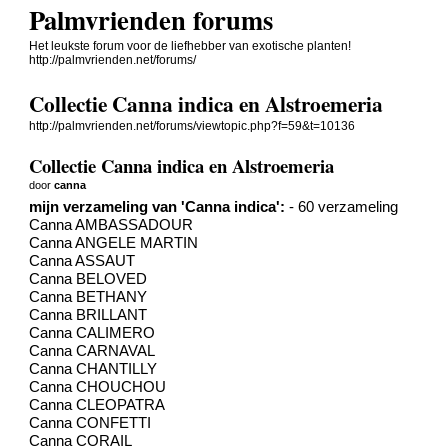
Palmvrienden forums
Het leukste forum voor de liefhebber van exotische planten!
http://palmvrienden.net/forums/
Collectie Canna indica en Alstroemeria
http://palmvrienden.net/forums/viewtopic.php?f=59&t=10136
Collectie Canna indica en Alstroemeria
door
canna
mijn verzameling van 'Canna indica':
- 60 verzameling
Canna AMBASSADOUR
Canna ANGELE MARTIN
Canna ASSAUT
Canna BELOVED
Canna BETHANY
Canna BRILLANT
Canna CALIMERO
Canna CARNAVAL
Canna CHANTILLY
Canna CHOUCHOU
Canna CLEOPATRA
Canna CONFETTI
Canna CORAIL