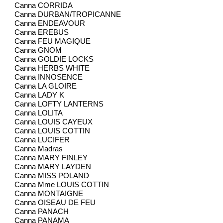
Canna CORRIDA
Canna DURBAN/TROPICANNE
Canna ENDEAVOUR
Canna EREBUS
Canna FEU MAGIQUE
Canna GNOM
Canna GOLDIE LOCKS
Canna HERBS WHITE
Canna INNOSENCE
Canna LA GLOIRE
Canna LADY K
Canna LOFTY LANTERNS
Canna LOLITA
Canna LOUIS CAYEUX
Canna LOUIS COTTIN
Canna LUCIFER
Canna Madras
Canna MARY FINLEY
Canna MARY LAYDEN
Canna MISS POLAND
Canna Mme LOUIS COTTIN
Canna MONTAIGNE
Canna OISEAU DE FEU
Canna PANACH
Canna PANAMA