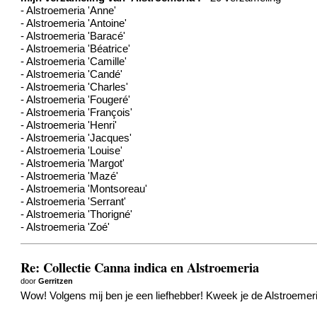
- Alstroemeria 'Anne'
- Alstroemeria 'Antoine'
- Alstroemeria 'Baracé'
- Alstroemeria 'Béatrice'
- Alstroemeria 'Camille'
- Alstroemeria 'Candé'
- Alstroemeria 'Charles'
- Alstroemeria 'Fougeré'
- Alstroemeria 'François'
- Alstroemeria 'Henri'
- Alstroemeria 'Jacques'
- Alstroemeria 'Louise'
- Alstroemeria 'Margot'
- Alstroemeria 'Mazé'
- Alstroemeria 'Montsoreau'
- Alstroemeria 'Serrant'
- Alstroemeria 'Thorigné'
- Alstroemeria 'Zoé'
Re: Collectie Canna indica en Alstroemeria
door
Gerritzen
Wow! Volgens mij ben je een liefhebber! Kweek je de Alstroemeri