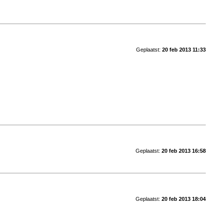
Geplaatst:
20 feb 2013 11:33
Geplaatst:
20 feb 2013 16:58
Geplaatst:
20 feb 2013 18:04