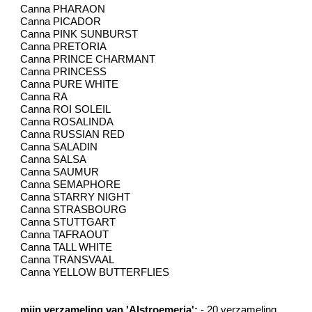
Canna PHARAON
Canna PICADOR
Canna PINK SUNBURST
Canna PRETORIA
Canna PRINCE CHARMANT
Canna PRINCESS
Canna PURE WHITE
Canna RA
Canna ROI SOLEIL
Canna ROSALINDA
Canna RUSSIAN RED
Canna SALADIN
Canna SALSA
Canna SAUMUR
Canna SEMAPHORE
Canna STARRY NIGHT
Canna STRASBOURG
Canna STUTTGART
Canna TAFRAOUT
Canna TALL WHITE
Canna TRANSVAAL
Canna YELLOW BUTTERFLIES
mijn verzameling van 'Alstroemeria':
- 20 verzameling