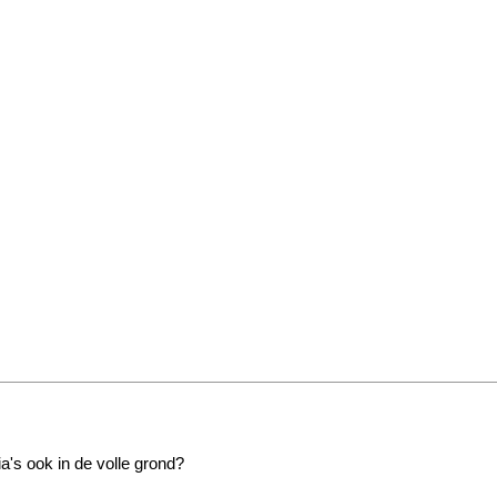
a's ook in de volle grond?