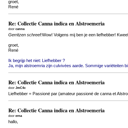
groet,
René
Re: Collectie Canna indica en Alstroemeria
door
canna
Gerritzen schreef:
Wow! Volgens mij ben je een liefhebber! Kweek
groet,
René
Ik begrijp het niet: Liefhebber ?
Ja, mijn alstroemria zijn culvivées aarde. Sommige variëteiten bi
Re: Collectie Canna indica en Alstroemeria
door
JmC4c
Liefhebber = Passioné par (amateur passioné de canna et Alstro
Re: Collectie Canna indica en Alstroemeria
door
erna
hallo,