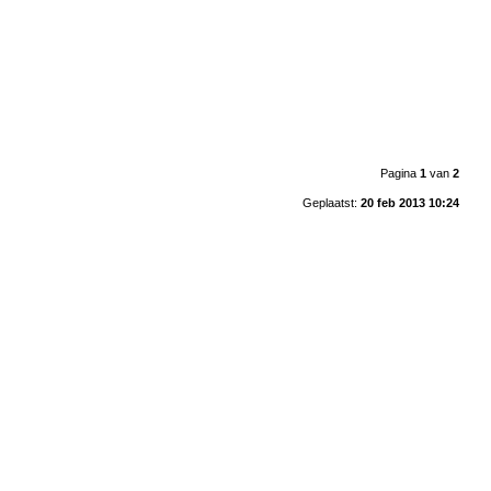
Pagina
1
van
2
Geplaatst:
20 feb 2013 10:24