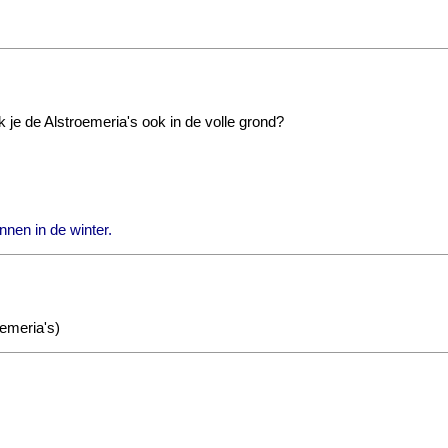
 je de Alstroemeria's ook in de volle grond?
nnen in de winter.
emeria's)