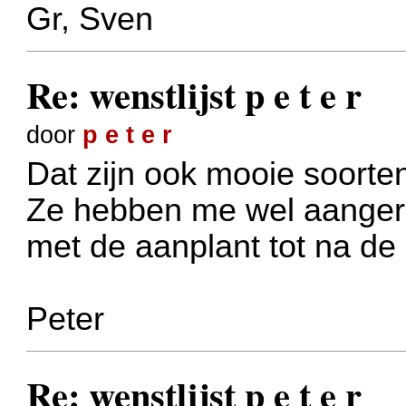
Gr, Sven
Re: wenstlijst p e t e r
door
p e t e r
Dat zijn ook mooie soorte
Ze hebben me wel aanger
met de aanplant tot na de 
Peter
Re: wenstlijst p e t e r