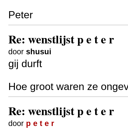
Peter
Re: wenstlijst p e t e r
door
shusui
gij durft
Hoe groot waren ze onge
Re: wenstlijst p e t e r
door
p e t e r