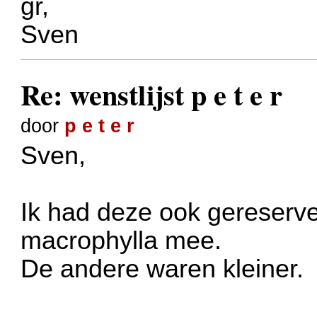
gr,
Sven
Re: wenstlijst p e t e r
door
p e t e r
Sven,
Ik had deze ook gereserve
macrophylla mee.
De andere waren kleiner.