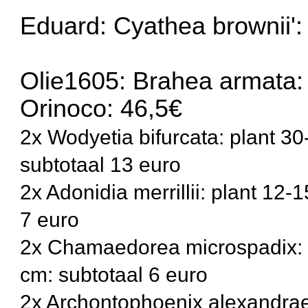
Eduard: Cyathea brownii':
Olie1605: Brahea armata:
Orinoco: 46,5€
2x Wodyetia bifurcata: plant 3
subtotaal 13 euro
2x Adonidia merrillii: plant 12
7 euro
2x Chamaedorea microspadix: 
cm: subtotaal 6 euro
2x Archontophoenix alexandrae