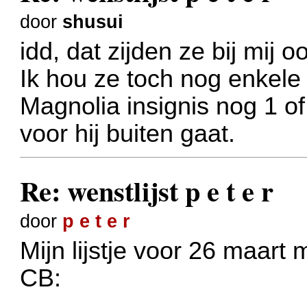
door
shusui
idd, dat zijden ze bij mij o
Ik hou ze toch nog enkele
Magnolia insignis nog 1 of 
voor hij buiten gaat.
Re: wenstlijst p e t e r
door
p e t e r
Mijn lijstje voor 26 maart 
CB: