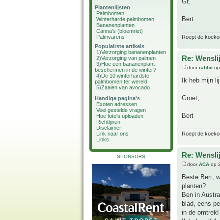
Gr,
Plantenlijsten
Palmbomen
Bert
Winterharde palmbomen
Bananenplanten
Canna's (bloemriet)
Roept de koekoek
Palmvarens
Populairste artikels
1)
Verzorging bananenplanten
Re: Wenslij
2)
Verzorging van palmen
3)
Hoe een bananenplant
door
rabbit
op
beschermen in de winter?
4)
De 10 winterhardste
Ik heb mijn l
palmbomen ter wereld
5)
Zaaien van avocado
Groet,
Handige pagina's
Exoten adressen
Veel gestelde vragen
Bert
Hoe foto's uploaden
Richtlijnen
Disclaimer
Roept de koekoek
Link naar ons
Links
Re: Wenslij
SPONSORS
door
ACA
op 2
Beste Bert, w
planten?
Ben in Austra
blad, eens pe
in de omtrek!