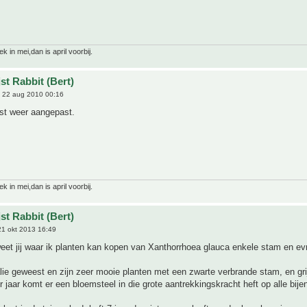
 in mei,dan is april voorbij.
st Rabbit (Bert)
 22 aug 2010 00:16
ijst weer aangepast.
 in mei,dan is april voorbij.
st Rabbit (Bert)
1 okt 2013 16:49
eet jij waar ik planten kan kopen van Xanthorrhoea glauca enkele stam en ev
lie geweest en zijn zeer mooie planten met een zwarte verbrande stam, en gri
r jaar komt er een bloemsteel in die grote aantrekkingskracht heft op alle bije