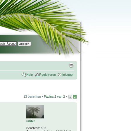
Help
Registreren
Inloggen
13 berichten •
Pagina
2
van
2
•
1
2
rabbit
Berichten:
536