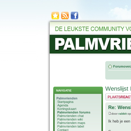
Forumoverz
Wenslijst 
NAVIGATIE
Plaats een reactie
Palmvrienden
Startpagina
Agenda
Re: Wensl
Kortingskaart
Palmvrienden forums
door
rabbit
op
Palmvrienden chat
Palmvrienden wiki
Ik heb je een
Palmvrienden maps
Palmvrienden label
Contact