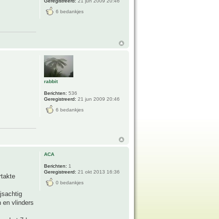
Geregistreerd:
21 jun 2009 20:46
6 bedankjes
rabbit
Berichten:
536
Geregistreerd:
21 jun 2009 20:46
6 bedankjes
ACA
Berichten:
1
Geregistreerd:
21 okt 2013 16:36
rtakte
0 bedankjes
jsachtig
n en vlinders