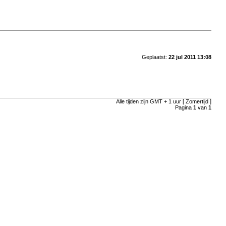
Geplaatst:
22 jul 2011 13:08
Alle tijden zijn GMT + 1 uur [ Zomertijd ]
Pagina
1
van
1