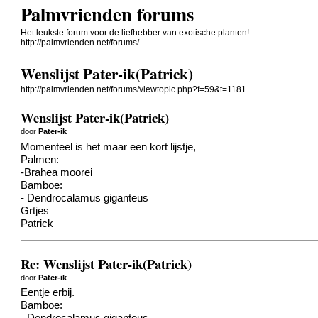
Palmvrienden forums
Het leukste forum voor de liefhebber van exotische planten!
http://palmvrienden.net/forums/
Wenslijst Pater-ik(Patrick)
http://palmvrienden.net/forums/viewtopic.php?f=59&t=1181
Wenslijst Pater-ik(Patrick)
door
Pater-ik
Momenteel is het maar een kort lijstje,
Palmen:
-Brahea moorei
Bamboe:
- Dendrocalamus giganteus
Grtjes
Patrick
Re: Wenslijst Pater-ik(Patrick)
door
Pater-ik
Eentje erbij.
Bamboe: