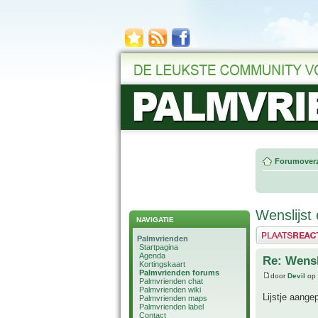
Forumoverz
Wenslijst 
NAVIGATIE
Plaats een reactie
Palmvrienden
Startpagina
Agenda
Re: Wensl
Kortingskaart
Palmvrienden forums
door
Devil
op 
Palmvrienden chat
Palmvrienden wiki
Lijstje aange
Palmvrienden maps
Palmvrienden label
Contact