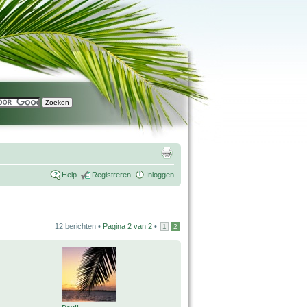
Help
Registreren
Inloggen
12 berichten •
Pagina
2
van
2
•
1
2