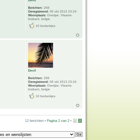
Devil
Berichten:
268
Geregistreerd:
06 okt 2013 23:24
Woonplaats:
Overijse, Vlaams-
brabant, belgie
10 bedankjes
Devil
Berichten:
268
Geregistreerd:
06 okt 2013 23:24
Woonplaats:
Overijse, Vlaams-
brabant, belgie
10 bedankjes
12 berichten •
Pagina
2
van
2
•
1
2