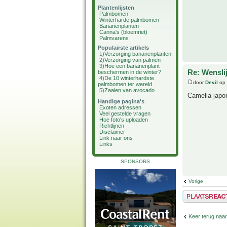
Plantenlijsten
Palmbomen
Winterharde palmbomen
Bananenplanten
Canna's (bloemriet)
Palmvarens
Populairste artikels
1)
Verzorging bananenplanten
2)
Verzorging van palmen
3)
Hoe een bananenplant
Re: Wenslij
beschermen in de winter?
4)
De 10 winterhardste
door
Devil
op 
palmbomen ter wereld
5)
Zaaien van avocado
Camelia japo
Handige pagina's
Exoten adressen
Veel gestelde vragen
Hoe foto's uploaden
Richtlijnen
Disclaimer
Link naar ons
Links
SPONSORS
Vorige
Plaats een reactie
Keer terug naar