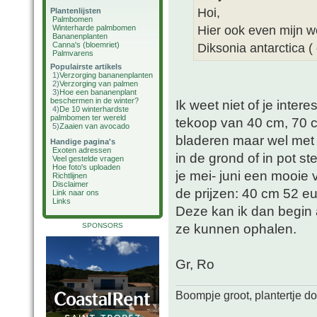
Hoi,
Plantenlijsten
Palmbomen
Hier ook even mijn wen
Winterharde palmbomen
Bananenplanten
Canna's (bloemriet)
Diksonia antarctica ( 
Palmvarens
Populairste artikels
1)
Verzorging bananenplanten
2)
Verzorging van palmen
3)
Hoe een bananenplant
beschermen in de winter?
Ik weet niet of je inte
4)
De 10 winterhardste
palmbomen ter wereld
tekoop van 40 cm, 70 c
5)
Zaaien van avocado
bladeren maar wel met 
Handige pagina's
Exoten adressen
in de grond of in pot 
Veel gestelde vragen
Hoe foto's uploaden
je mei- juni een mooie 
Richtlijnen
Disclaimer
de prijzen: 40 cm 52 e
Link naar ons
Links
Deze kan ik dan begin 
ze kunnen ophalen.
SPONSORS
Gr, Ro
Boompje groot, plantertje d