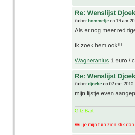
Re: Wenslijst Djoek
door
bommetje
op 19 apr 20
Als er nog meer red tige
Ik zoek hem ook!!!
Wagneranius
1 euro / c
Re: Wenslijst Djoek
door
djoeke
op 02 mei 2010 
mijn lijstje even aange
Grtz Bart.
Wil je mijn tuin zien klik da