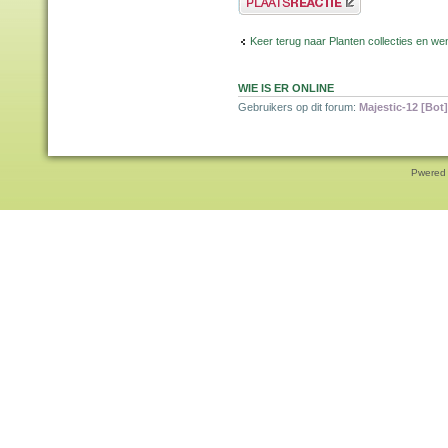
Keer terug naar Planten collecties en wen
WIE IS ER ONLINE
Gebruikers op dit forum:
Majestic-12 [Bot]
Pwered