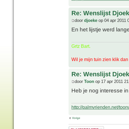
Re: Wenslijst Djoek
door
djoeke
op 04 apr 2011 
En het lijstje werd lang
Grtz Bart.
Wil je mijn tuin zien klik da
Re: Wenslijst Djoek
door
Toon
op 17 apr 2011 21
Heb je nog interesse i
http://palmvrienden.net/toon
Vorige
Plaats een reactie