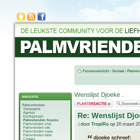
Forumoverzicht
‹
Sociaal
‹
Planten
Wenslijst Djoeke .
NAVIGATIE
Plaats een reactie
Palmvrienden
Startpagina
Agenda
Re: Wenslijst Djo
Kortingskaart
Palmvrienden forums
door
TropiRo
op 20 maart 2
Palmvrienden chat
Palmvrienden wiki
Palmvrienden maps
Palmvrienden label
djoeke schreef:
Contact