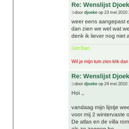
Re: Wenslijst Djoek
door
djoeke
op 23 mei 2010 
weer eens aangepast en 
dan zien we wel wat we
denk ik liever nog niet 
Grtz Bart.
Wil je mijn tuin zien klik da
Re: Wenslijst Djoek
door
djoeke
op 24 mei 2010 
Hoi ,,
vandaag mijn lijstje w
voor mij 2 wintervaste 
De atlas en de villa ro
als ze zeggen he