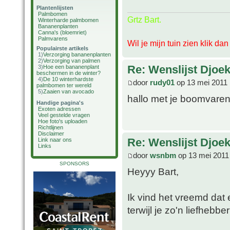
Plantenlijsten
Palmbomen
Grtz Bart.
Winterharde palmbomen
Bananenplanten
Canna's (bloemriet)
Palmvarens
Wil je mijn tuin zien klik da
Populairste artikels
1)
Verzorging bananenplanten
2)
Verzorging van palmen
Re: Wenslijst Djoek
3)
Hoe een bananenplant
beschermen in de winter?
4)
De 10 winterhardste
door
rudy01
op 13 mei 2011 
palmbomen ter wereld
5)
Zaaien van avocado
hallo met je boomvaren
Handige pagina's
Exoten adressen
Veel gestelde vragen
Hoe foto's uploaden
Richtlijnen
Disclaimer
Re: Wenslijst Djoek
Link naar ons
Links
door
wsnbm
op 13 mei 2011
SPONSORS
Heyyy Bart,
Ik vind het vreemd dat 
terwijl je zo'n liefhebbe