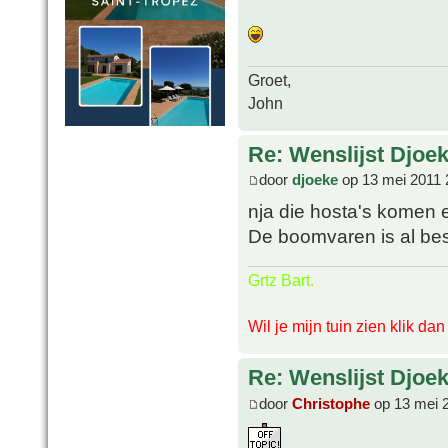
Groet,
John
Re: Wenslijst Djoek
door
djoeke
op 13 mei 2011 
nja die hosta's komen er
De boomvaren is al bes
Grtz Bart.
Wil je mijn tuin zien klik da
Re: Wenslijst Djoek
door
Christophe
op 13 mei 