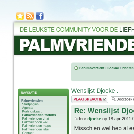
Forumoverzicht
‹
Sociaal
‹
Planten
Wenslijst Djoeke .
NAVIGATIE
Plaats een reactie
Palmvrienden
Startpagina
Agenda
Re: Wenslijst Djo
Kortingskaart
Palmvrienden forums
door
djoeke
op 18 apr 2011 
Palmvrienden chat
Palmvrienden wiki
Palmvrienden maps
Misschien wel heb al ee
Palmvrienden label
Contact