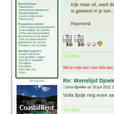
Kijk maar uit, want d
Plantenlijsten
Palmbomen
is geweest in je tuin..
Winterharde palmbomen
Bananenplanten
Canna's (bloemriet)
Palmvarens
Raymond
Populairste artikels
1)
Verzorging bananenplanten
2)
Verzorging van palmen
3)
Hoe een bananenplant
beschermen in de winter?
4)
De 10 winterhardste
palmbomen ter wereld
5)
Zaaien van avocado
Handige pagina's
Exoten adressen
Grtz Bart.
Veel gestelde vragen
Hoe foto's uploaden
Richtlijnen
Disclaimer
Wil je mijn tuin zien klik da
Link naar ons
Links
Re: Wenslijst Djoek
SPONSORS
door
djoeke
op 10 jun 2011 
Voila lijstje nog even a
Grtz Bart.