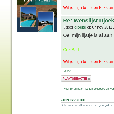
Wil je mijn tuin zien klik da
Re: Wenslijst Djoek
door
djoeke
op 07 nov 2011 
Oei mijn lijstje is al 
Grtz Bart.
Wil je mijn tuin zien klik da
Vorige
Plaats een reactie
Keer terug naar Planten collecties en wen
WIE IS ER ONLINE
Gebruikers op dit forum: Geen geregistreer