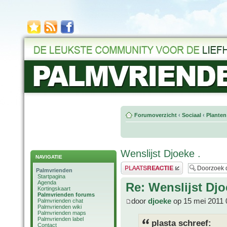
Forumoverzicht
‹
Sociaal
‹
Planten
Wenslijst Djoeke .
NAVIGATIE
Plaats een reactie
Palmvrienden
Startpagina
Agenda
Re: Wenslijst Djo
Kortingskaart
Palmvrienden forums
door
djoeke
op 15 mei 2011 
Palmvrienden chat
Palmvrienden wiki
Palmvrienden maps
Palmvrienden label
plasta schreef:
Contact