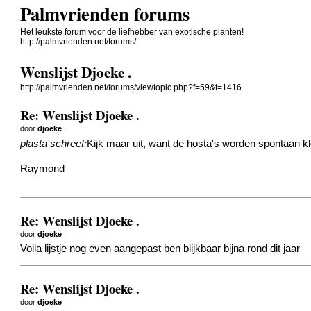
Palmvrienden forums
Het leukste forum voor de liefhebber van exotische planten!
http://palmvrienden.net/forums/
Wenslijst Djoeke .
http://palmvrienden.net/forums/viewtopic.php?f=59&t=1416
Re: Wenslijst Djoeke .
door
djoeke
plasta schreef:
Kijk maar uit, want de hosta's worden spontaan klei
Raymond
Re: Wenslijst Djoeke .
door
djoeke
Voila lijstje nog even aangepast ben blijkbaar bijna rond dit jaar
Re: Wenslijst Djoeke .
door
djoeke