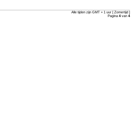
Alle tijden zijn GMT + 1 uur [ Zomertijd ]
Pagina
4
van
4