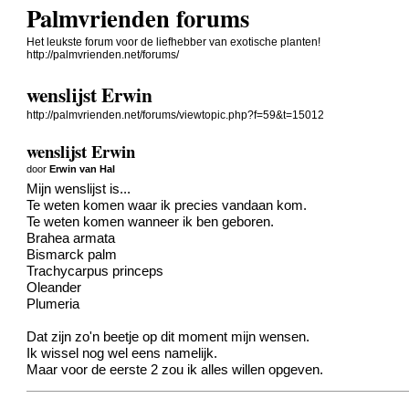
Palmvrienden forums
Het leukste forum voor de liefhebber van exotische planten!
http://palmvrienden.net/forums/
wenslijst Erwin
http://palmvrienden.net/forums/viewtopic.php?f=59&t=15012
wenslijst Erwin
door
Erwin van Hal
Mijn wenslijst is...
Te weten komen waar ik precies vandaan kom.
Te weten komen wanneer ik ben geboren.
Brahea armata
Bismarck palm
Trachycarpus princeps
Oleander
Plumeria
Dat zijn zo'n beetje op dit moment mijn wensen.
Ik wissel nog wel eens namelijk.
Maar voor de eerste 2 zou ik alles willen opgeven.