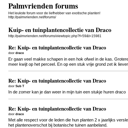
Palmvrienden forums
Het leukste forum voor de liefhebber van exotische planten!
http://palmvrienden.net/forums/
Kuip- en tuinplantencollectie van Draco
http://palmvrienden.net/forums/viewtopic.php?f=59&t=15981
Re: Kuip- en tuinplantencollectie van Draco
door
draco
Er gaan veel makke schapen in een hok ofwel in de kas. Grotere k
meer kwijt op het perceel. En op een stuk vrije grond zet ik lieve
Re: Kuip- en tuinplantencollectie van Draco
door
Sub T
In de zomer kan je dan weer in mijn tuin een stukje huren draco
Re: Kuip- en tuinplantencollectie van Draco
door
draco
Met alle respect voor de leden die hun planten 2 x jaarlijks verslep
het plantenoverschot bij botanische tuinen aanbeland.