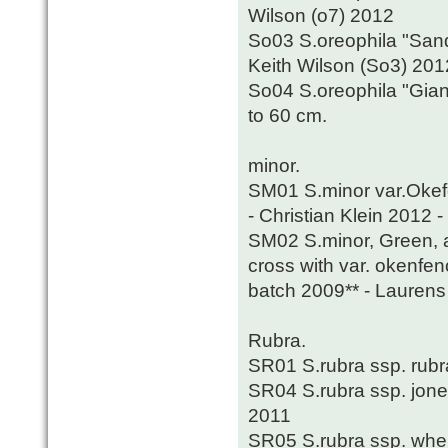
Wilson (o7) 2012
So03 S.oreophila "Sand 
Keith Wilson (So3) 2012
So04 S.oreophila "Giant"
to 60 cm.
minor.
SM01 S.minor var.Okefe
- Christian Klein 2012 -
SM02 S.minor, Green, a
cross with var. okenf
batch 2009** - Lauren
Rubra.
SR01 S.rubra ssp. rubr
SR04 S.rubra ssp. jone
2011
SR05 S.rubra ssp. wher