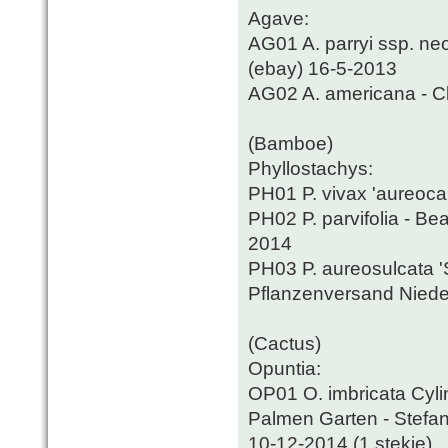
Agave:
AG01 A. parryi ssp. ne
(ebay) 16-5-2013
AG02 A. americana - Cl
(Bamboe)
Phyllostachys:
PH01 P. vivax 'aureoca
PH02 P. parvifolia - B
2014
PH03 P. aureosulcata '
Pflanzenversand Nieder
(Cactus)
Opuntia:
OP01 O. imbricata Cyli
Palmen Garten - Stefan
10-12-2014 (1 stekje)