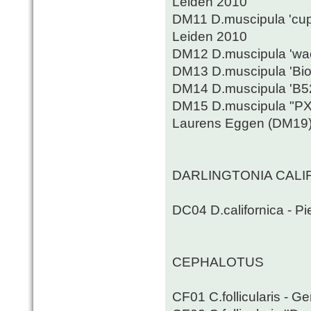
Leiden 2010
DM11 D.muscipula 'cup t
Leiden 2010
DM12 D.muscipula 'wack
DM13 D.muscipula 'Bio
DM14 D.muscipula 'B52
DM15 D.muscipula "PX"
Laurens Eggen (DM19)
DARLINGTONIA CALI
DC04 D.californica - Pi
CEPHALOTUS
CF01 C.follicularis - 