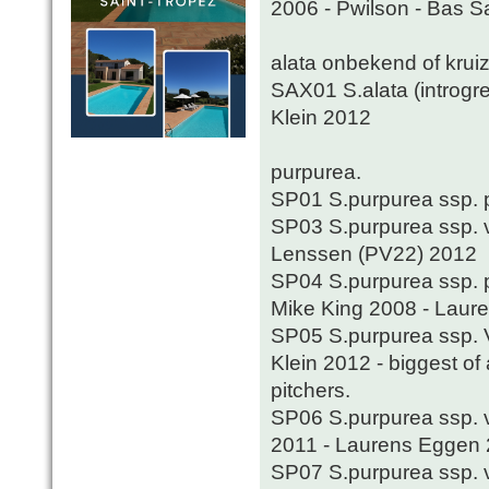
2006 - Pwilson - Bas S
alata onbekend of krui
SAX01 S.alata (introgre
Klein 2012
purpurea.
SP01 S.purpurea ssp. p
SP03 S.purpurea ssp. ve
Lenssen (PV22) 2012
SP04 S.purpurea ssp. p
Mike King 2008 - Laur
SP05 S.purpurea ssp. Ve
Klein 2012 - biggest of 
pitchers.
SP06 S.purpurea ssp. v
2011 - Laurens Eggen
SP07 S.purpurea ssp. 