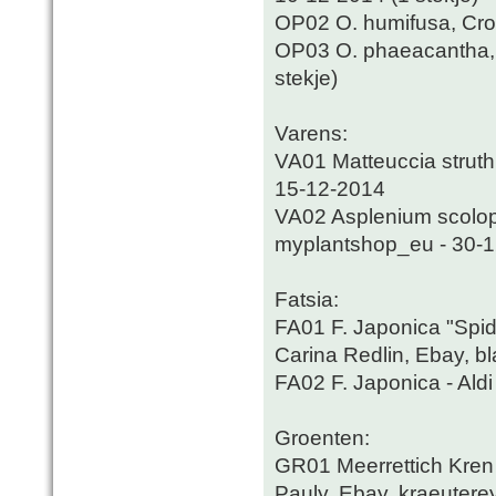
OP02 O. humifusa, Croa
OP03 O. phaeacantha, 
stekje)
Varens:
VA01 Matteuccia struthi
15-12-2014
VA02 Asplenium scolop
myplantshop_eu - 30-1
Fatsia:
FA01 F. Japonica "Spide
Carina Redlin, Ebay, b
FA02 F. Japonica - Ald
Groenten:
GR01 Meerrettich Kren
Pauly, Ebay, kraeuter