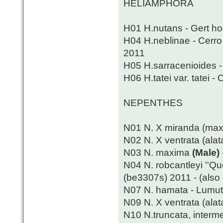
HELIAMPHORA
H01 H.nutans - Gert h
H04 H.neblinae - Cerro
2011
H05 H.sarracenioides 
H06 H.tatei var. tatei 
NEPENTHES
N01 N. X miranda (max
N02 N. X ventrata (alata
N03 N. maxima
(Male)
N04 N. robcantleyi ''Qu
(be3307s) 2011 - (also 
N07 N. hamata - Lumut,
N09 N. X ventrata (alata
N10 N.truncata, interm