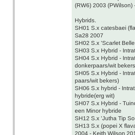
(RW6) 2003 (PWilson) 
Hybrids.
SH01 S.x catesbaei (fla
Sa28 2007
SH02 S.x 'Scarlet Belle
SH03 S.x Hybrid - Intrat
SH04 S.x Hybrid - Intrat
donkerpaars/wit bekers
SH05 S.x Hybrid - Intrat
paars/wit bekers)
SH06 S.x hybrid - Intrat
hybride(erg wit)
SH07 S.x Hybrid - Tuin
een Minor hybride
SH12 S.x 'Jutha Tip So
SH13 S.x (popei X flava
2004 - Keith Wilson 20