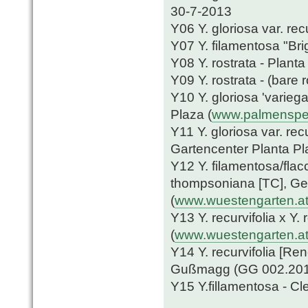
30-7-2013
Y06 Y. gloriosa var. re
Y07 Y. filamentosa "Br
Y08 Y. rostrata - Planta
Y09 Y. rostrata - (bare
Y10 Y. gloriosa 'varieg
Plaza (
www.palmenspez
Y11 Y. gloriosa var. rec
Gartencenter Planta Pl
Y12 Y. filamentosa/fla
thompsoniana [TC], G
(
www.wuestengarten.a
Y13 Y. recurvifolia x Y
(
www.wuestengarten.a
Y14 Y. recurvifolia [Re
Gußmagg (GG 002.201
Y15 Y.fillamentosa - Cl