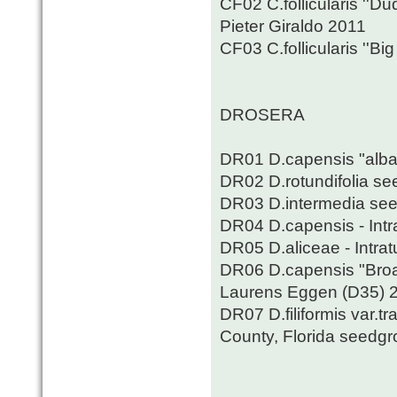
CF02 C.follicularis ''Du
Pieter Giraldo 2011
CF03 C.follicularis ''B
DROSERA
DR01 D.capensis "alba"
DR02 D.rotundifolia se
DR03 D.intermedia see
DR04 D.capensis - Intr
DR05 D.aliceae - Intra
DR06 D.capensis "Broa
Laurens Eggen (D35) 
DR07 D.filiformis var.tr
County, Florida seedg