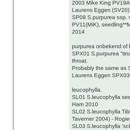
2003 Mike King PV19A 
Laurens Eggen (SV20)
SP08 S.purpurea ssp. ve
PV11(MiK), seedling**M
2014
purpurea onbekend of k
SPX01 S.purpurea "tina"
throat.
Probably the same as S
Laurens Eggen SPX03
leucophylla.
SL01 S.leucophylla see
Ham 2010
SL02 S.leucophylla Ti
Taverner 2004) - Rogi
SL03 S.leucophylla 'sch