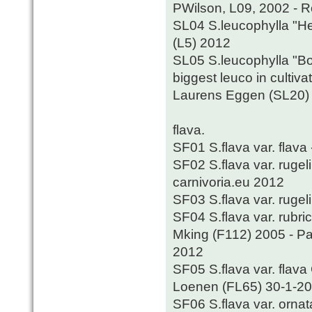
PWilson, L09, 2002 - 
SL04 S.leucophylla "Hel
(L5) 2012
SL05 S.leucophylla "Bo
biggest leuco in cultiv
Laurens Eggen (SL20)
flava.
SF01 S.flava var. flava
SF02 S.flava var. rugel
carnivoria.eu 2012
SF03 S.flava var. rugel
SF04 S.flava var. rubric
Mking (F112) 2005 - P
2012
SF05 S.flava var. flav
Loenen (FL65) 30-1-2
SF06 S.flava var. orna