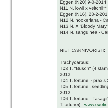
Eggen (N20) 9-8-2014
N11 N. lowii x veitchi
Eggen (N16), 28-2-201
N12 N. hookeriana - Ca
N13 N. X 'Bloody Mary' 
N14 N. sanguinea - Car
NIET CARNIVORISH:
Trachycarpus:
T03 T. ''Busch'' (4 stam
2012
T04 T. fortunei - praxis
T05 T. fortunei, seedli
2012
T06 T. fortunei ''Takagi
T.fortunei) -
www.exotis