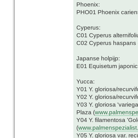
Phoenix:
PHO01 Phoenix cariensi
Cyperus:
C01 Cyperus alternifoli
C02 Cyperus haspans - 
Japanse holpijp:
E01 Equisetum japonicu
Yucca:
Y01 Y. gloriosa/recurvi
Y02 Y. gloriosa/recurvi
Y03 Y. gloriosa 'varieg
Plaza (
www.palmenspez
Y04 Y. filamentosa 'Go
(
www.palmenspezialist
Y05 Y. gloriosa var. rec