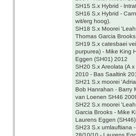
SH15 S.x Hybrid - Intrat
SH16 S.x Hybrid - Carni
wit/erg hoog).
SH18 S.x Moorei 'Leah 
Thomas Garcia Brooks
SH19 S.x catesbaei vein
purpurea) - Mike King
Eggen (SH01) 2012
SH20 S.x Areolata (A x
2010 - Bas Saaltink 20
SH21 S.x moorei 'Adrian
Bob Hanrahan - Barry 
van Loenen SH46 2009
SH22 S.x moorei 'Leah 
Garcia Brooks - Mike 
Laurens Eggen (SH46)
SH23 S.x umlauftiana 
28/10/10 - Laurens Eg