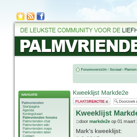
Forumoverzicht
‹
Sociaal
‹
Planten
Kweeklijst Markde2e
NAVIGATIE
Plaats een reactie
Palmvrienden
Startpagina
Agenda
Kweeklijst Markd
Kortingskaart
Palmvrienden forums
door
markde2e
op 01 maart 
Palmvrienden chat
Palmvrienden wiki
Palmvrienden maps
Mark's kweeklijst:
Palmvrienden label
Contact