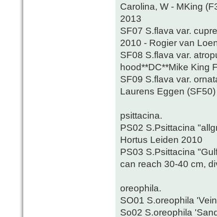
Carolina, W - MKing (F
2013
SF07 S.flava var. cupre
2010 - Rogier van Loe
SF08 S.flava var. atrop
hood**DC**Mike King F
SF09 S.flava var. ornat
Laurens Eggen (SF50)
psittacina.
PS02 S.Psittacina "allgr
Hortus Leiden 2010
PS03 S.Psittacina "Gulf 
can reach 30-40 cm, di
oreophila.
SO01 S.oreophila 'Vein
So02 S.oreophila 'Sand