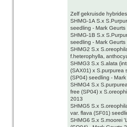
Zelf gekruisde hybrides
SHMG-1A S.x S.Purpure
seedling - Mark Geurts
SHMG-1B S.x S.Purpure
seedling - Mark Geurts 
SHMG2 S.x S.oreophila 
f.heterophylla, anthoc
SHMG3 S.x S.alata (intr
(SAX01) x S.purpurea s
(SP04) seedling - Mark
SHMG4 S.x S.purpurea 
free (SP04) x S.oreophi
2013
SHMG5 S.x S.oreophila 
var. flava (SF01) seed
SHMG6 S.x S.moorei 'Le