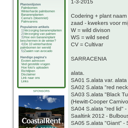
1-3-2015
Plantenlijsten
Palmbomen
Winterharde palmbomen
Codering + plant naam e
Bananenplanten
Canna's (bloemriet)
Palmvarens
zaad - kwekers voor mij 
Populairste artikels
W = wild divison
1)
Verzorging bananenplanten
2)
Verzorging van palmen
WS = wild seed
3)
Hoe een bananenplant
beschermen in de winter?
CV = Cultivar
4)
De 10 winterhardste
palmbomen ter wereld
5)
Zaaien van avocado
Handige pagina's
SARRACENIA
Exoten adressen
Veel gestelde vragen
Hoe foto's uploaden
Richtlijnen
alata.
Disclaimer
Link naar ons
SA01 S.alata var. alata
Links
SA02 S.alata "red neck
SPONSORS
SA03 S.alata "Black Tub
(Hewitt-Cooper Carniv
SA04 S.alata "red lid" 
Saaltink 2012 - Bulbous 
SA05 S.alata "Giant" - 