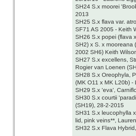
SH24 S.x moorei 'Brook
2013
SH25 S.x flava var. atr
SF71 AS 2005 - Keith 
SH26 S.x popei (flava 
SH2) x S. x mooreana (
2002 SH6) Keith Wilso
SH27 S.x excellens, St
Rogier van Loenen (S
SH28 S.x Oreophyla, Pi
(MK O11 x MK L20b) -
SH29 S.x 'eva', Carnif
SH30 S.x courtii 'para
(SH19), 28-2-2015
SH31 S.x leucophylla x S
lid, pink veins**, Lau
SH32 S.x Flava Hybrid, 