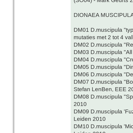
(SO04) - Mark Geurts 
DIONAEA MUSCIPUL
DM01 D.muscipula "typi
mutaties met 2 tot 4 val
DM02 D.muscipula "Red"
DM03 D.muscipula "All 
DM04 D.muscipula "Cro
DM05 D.muscipula "Ding
DM06 D.muscipula "Den
DM07 D.muscipula "Boh
Stefan LenBen, EEE 2
DM08 D.muscipula "Spi
2010
DM09 D.muscipula 'Fuzz
Leiden 2010
DM10 D.muscipula 'Micr