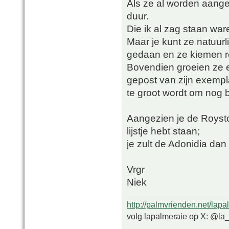
Als ze al worden aangeb
duur.
Die ik al zag staan war
Maar je kunt ze natuurli
gedaan en ze kiemen re
Bovendien groeien ze e
gepost van zijn exemplaa
te groot wordt om nog b
Aangezien je de Royst
lijstje hebt staan;
je zult de Adonidia da
Vrgr
Niek
http://palmvrienden.net/lapa
volg lapalmeraie op X: @la