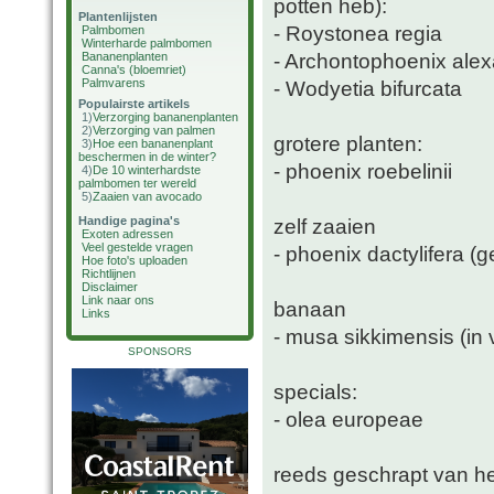
potten heb):
Plantenlijsten
- Roystonea regia
Palmbomen
Winterharde palmbomen
- Archontophoenix ale
Bananenplanten
Canna's (bloemriet)
Palmvarens
- Wodyetia bifurcata
Populairste artikels
1)
Verzorging bananenplanten
2)
Verzorging van palmen
grotere planten:
3)
Hoe een bananenplant
beschermen in de winter?
- phoenix roebelinii
4)
De 10 winterhardste
palmbomen ter wereld
5)
Zaaien van avocado
Handige pagina's
zelf zaaien
Exoten adressen
Veel gestelde vragen
- phoenix dactylifera 
Hoe foto's uploaden
Richtlijnen
Disclaimer
Link naar ons
banaan
Links
- musa sikkimensis (in 
SPONSORS
specials:
- olea europeae
reeds geschrapt van het