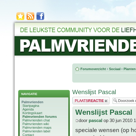
Forumoverzicht
‹
Sociaal
‹
Planten
Wenslijst Pascal
NAVIGATIE
Plaats een reactie
Palmvrienden
Startpagina
Agenda
Wenslijst Pascal
Kortingskaart
Palmvrienden forums
door
pascal
op 30 jun 2010 
Palmvrienden chat
Palmvrienden wiki
Palmvrienden maps
speciale wensen (op ho
Palmvrienden label
Contact