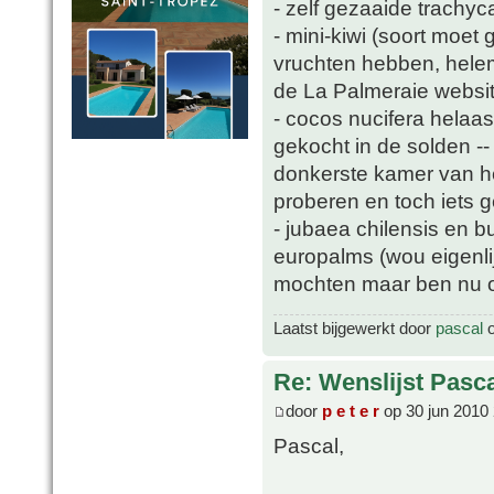
- zelf gezaaide trachyc
- mini-kiwi (soort moet
vruchten hebben, helem
de La Palmeraie websit
- cocos nucifera helaa
gekocht in de solden -
donkerste kamer van he
proberen en toch iets 
- jubaea chilensis en b
europalms (wou eigenli
mochten maar ben nu oo
Laatst bijgewerkt door
pascal
o
Re: Wenslijst Pasc
door
p e t e r
op 30 jun 2010
Pascal,