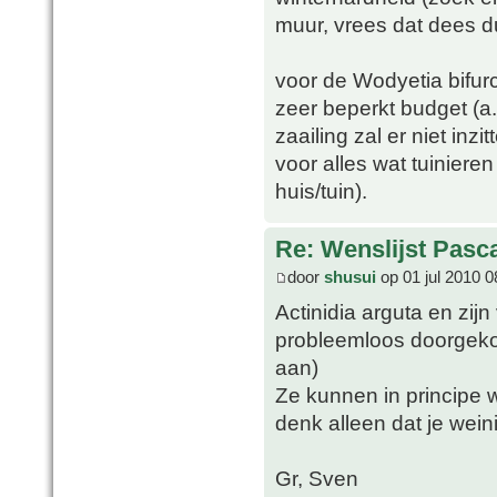
muur, vrees dat dees du
voor de Wodyetia bifur
zeer beperkt budget (a.
zaailing zal er niet in
voor alles wat tuinier
huis/tuin).
Re: Wenslijst Pasc
door
shusui
op 01 jul 2010 0
Actinidia arguta en zijn
probleemloos doorgek
aan)
Ze kunnen in principe 
denk alleen dat je wein
Gr, Sven