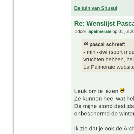
De tuin van Shusui
Re: Wenslijst Pasc
door
lapalmeraie
op 01 jul 2
pascal schreef:
- mini-kiwi (soort mo
vruchten hebben, hel
La Palmeraie websit
Leuk om te lezen
Ze kunnen heel wat he
De mijne stond destijds
onbeschermd de winter
Ik zie dat je ook de Arc