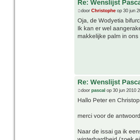
Re: Wenslijst Pasc
door
Christophe
op 30 jun 2
Oja, de Wodyetia bifur
Ik kan er wel aangerak
makkelijke palm in ons k
Re: Wenslijst Pasc
door
pascal
op 30 jun 2010 
Hallo Peter en Christo
merci voor de antwoor
Naar de issai ga ik ee
winterhardheid (zoek e