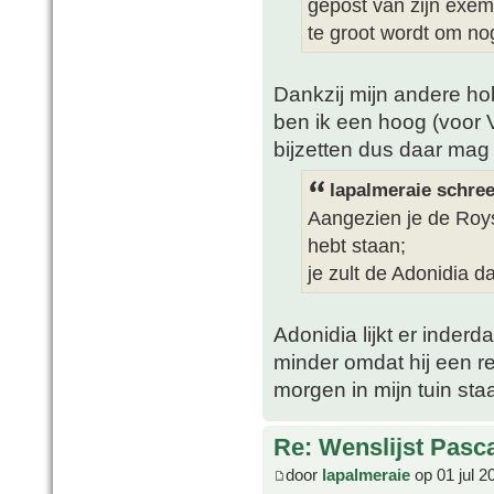
gepost van zijn exempl
te groot wordt om nog
Dankzij mijn andere ho
ben ik een hoog (voor 
bijzetten dus daar mag
lapalmeraie schree
Aangezien je de Roys
hebt staan;
je zult de Adonidia 
Adonidia lijkt er inder
minder omdat hij een red
morgen in mijn tuin sta
Re: Wenslijst Pasc
door
lapalmeraie
op 01 jul 2