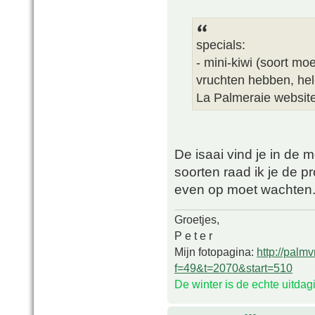
specials:
- mini-kiwi (soort mo
vruchten hebben, hel
La Palmeraie websit
De isaai vind je in de 
soorten raad ik je de p
even op moet wachten
Groetjes,
P e t e r
Mijn fotopagina:
http://palm
f=49&t=2070&start=510
De winter is de echte uitda