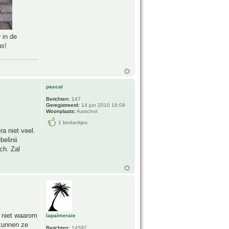
 in de
us!
pascal
Berichten:
147
Geregistreerd:
14 jun 2010 16:09
Woonplaats:
Aarschot
1 bedankjes
ra niet veel.
elinii
ch. Zal
k niet waarom
lapalmeraie
 kunnen ze
Berichten:
14597