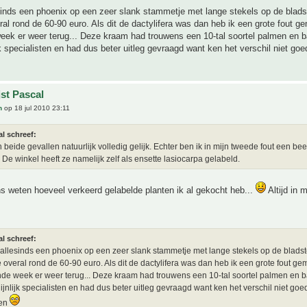
inds een phoenix op een zeer slank stammetje met lange stekels op de bladst
ral rond de 60-90 euro. Als dit de dactylifera was dan heb ik een grote fout g
week er weer terug... Deze kraam had trouwens een 10-tal soortel palmen en 
k specialisten en had dus beter uitleg gevraagd want ken het verschil niet go
jst Pascal
h
op 18 jul 2010 23:11
l schreef:
n beide gevallen natuurlijk volledig gelijk. Echter ben ik in mijn tweede fout een beetj
 De winkel heeft ze namelijk zelf als ensette lasiocarpa gelabeld.
s weten hoeveel verkeerd gelabelde planten ik al gekocht heb...
Altijd in 
l schreef:
allesinds een phoenix op een zeer slank stammetje met lange stekels op de bladst
e overal rond de 60-90 euro. Als dit de dactylifera was dan heb ik een grote fout ge
nde week er weer terug... Deze kraam had trouwens een 10-tal soortel palmen en 
jnlijk specialisten en had dus beter uitleg gevraagd want ken het verschil niet goe
xen