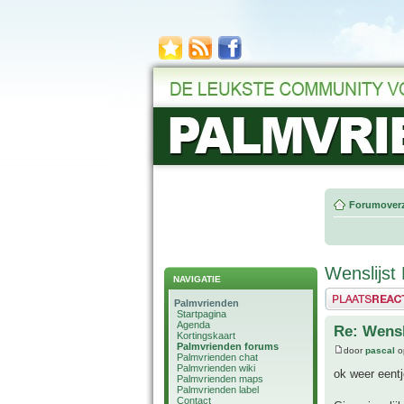
Forumoverz
Wenslijst
NAVIGATIE
Plaats een reactie
Palmvrienden
Startpagina
Agenda
Re: Wensl
Kortingskaart
Palmvrienden forums
door
pascal
op
Palmvrienden chat
Palmvrienden wiki
ok weer eentj
Palmvrienden maps
Palmvrienden label
Contact