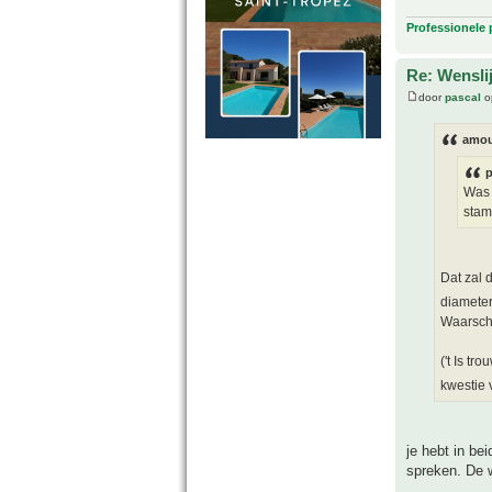
Professionele
Re: Wensli
door
pascal
op
amou
p
Was 
stam
Dat zal 
diameter
Waarschi
('t Is t
kwestie 
je hebt in bei
spreken. De w