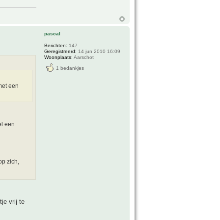
pascal
Berichten:
147
Geregistreerd:
14 jun 2010 16:09
Woonplaats:
Aarschot
1 bedankjes
met een
el een
op zich,
je vrij te