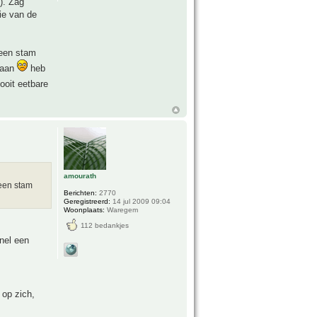
). Zag
ie van de
 een stam
 gaan
heb
ooit eetbare
amourath
een stam
Berichten:
2770
Geregistreerd:
14 jul 2009 09:04
Woonplaats:
Waregem
112 bedankjes
nel een
 op zich,