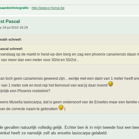
 paardenfotografie
-
http://www.e-horse.be
jst Pascal
 18 jul 2010 18:29
rath schreef:
ascal schreef:
vandaag op de markt in heist-op-den berg en zag een phoenix canariensis staan 
 van meer dan een meter voor 30/st en 50/2st...
dan toch geen canariensis geweest zijn... eentje met een stam van 1 meter heeft sn
 van 1 meter ook en kost rap het tienvoud van wat jij daar noemt
jnlijk een Phoenix roebelinii?
rouwens Musella lasiocarpa, dat is geen ondersoort van de Ensetes maar een familie 
van de correcte naam te gebruiken
)
de gevallen natuurlijk volledig gelijk. Echter ben ik in mijn tweede fout een beet
inkel heeft ze namelijk zelf als ensette lasiocarpa gelabeld.