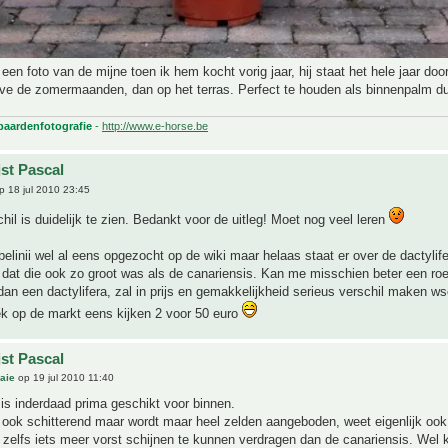
 een foto van de mijne toen ik hem kocht vorig jaar, hij staat het hele jaar door
ve de zomermaanden, dan op het terras. Perfect te houden als binnenpalm d
 paardenfotografie
-
http://www.e-horse.be
jst Pascal
 18 jul 2010 23:45
chil is duidelijk te zien. Bedankt voor de uitleg! Moet nog veel leren
belinii wel al eens opgezocht op de wiki maar helaas staat er over de dactylife
 dat die ook zo groot was als de canariensis. Kan me misschien beter een roeb
an een dactylifera, zal in prijs en gemakkelijkheid serieus verschil maken ws
k op de markt eens kijken 2 voor 50 euro
jst Pascal
aie
op 19 jul 2010 11:40
is inderdaad prima geschikt voor binnen.
s ook schitterend maar wordt maar heel zelden aangeboden, weet eigenlijk oo
zelfs iets meer vorst schijnen te kunnen verdragen dan de canariensis. Wel