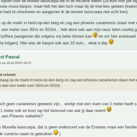
k kijken voor de ensete lasiocarpa die in de reclame waren (29 euro met pot bij
ooie musa basjoo, maar heb het dan toch maar bij de kiwi-bes gelaten (kwest
 te hard te shockeren en aangezien ik de ensete lasiocarpa niet echt ken)
op de markt in heist-op-den berg en zag een phoenix canariensis staan met
een meter voor 30/st en 50/2st... heb deze ook aan mijn neus laten voorbij
ctylifera (aangezien die volgens mij beter binnen kan
en om hier eventueel 
te krijgen). Hier was de basjoo ook aan 10 euro... what a day
jst Pascal
h
op 18 jul 2010 18:07
l schreef:
aag op de markt in heist-op-den berg en zag een phoenix canariensis staan met 
 dan een meter voor 30/st en 50/2st...
och geen canariensis geweest zijn... eentje met een stam van 1 meter heeft s
1 meter ook en kost rap het tienvoud van wat jij daar noemt
k een Phoenix roebelinii?
ns Musella lasiocarpa, dat is geen ondersoort van de Ensetes maar een familie
de correcte naam te gebruiken
)