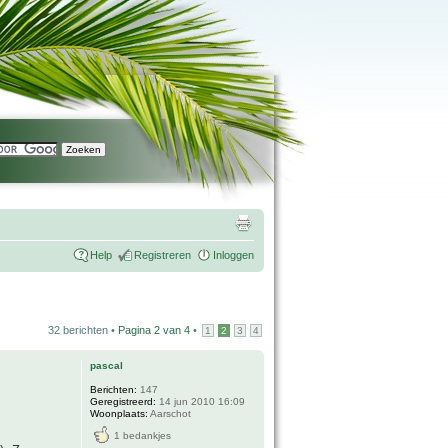
Help
Registreren
Inloggen
32 berichten •
Pagina
2
van
4
•
1
2
3
4
pascal
Berichten:
147
Geregistreerd:
14 jun 2010 16:09
Woonplaats:
Aarschot
1 bedankjes