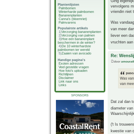
Ging eigenlij
Plantenlijsten
vervolgens m
Palmbomen
vriendin niet
Winterharde palmbomen
Bananenplanten
Canna's (bloemriet)
Was vandaag 
Palmvarens
Populairste artikels
van meer dan 
1)
Verzorging bananenplanten
liever een da
2)
Verzorging van palmen
3)
Hoe een bananenplant
vruchten aan 
beschermen in de winter?
4)
De 10 winterhardste
palmbomen ter wereld
5)
Zaaien van avocado
Re: Wensli
Handige pagina's
door
amourat
Exoten adressen
Veel gestelde vragen
Hoe foto's uploaden
pasca
Richtlijnen
Disclaimer
Was vand
Link naar ons
van meer
Links
SPONSORS
Dat zal dan t
diameter van 
Waarschijnlij
('t Is trouwe
kwestie van 