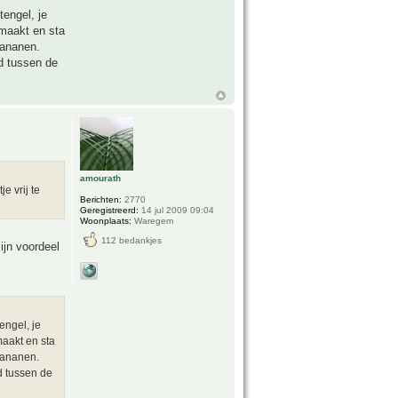
engel, je
emaakt en sta
bananen.
ed tussen de
amourath
e vrij te
Berichten:
2770
Geregistreerd:
14 jul 2009 09:04
Woonplaats:
Waregem
112 bedankjes
mijn voordeel
engel, je
maakt en sta
bananen.
d tussen de