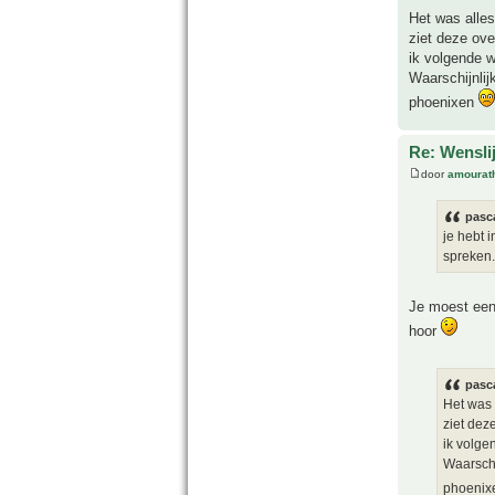
Het was alles
ziet deze ove
ik volgende 
Waarschijnlij
phoenixen
Re: Wensli
door
amourat
pasca
je hebt i
spreken.
Je moest een
hoor
pasca
Het was 
ziet dez
ik volge
Waarschi
phoeni