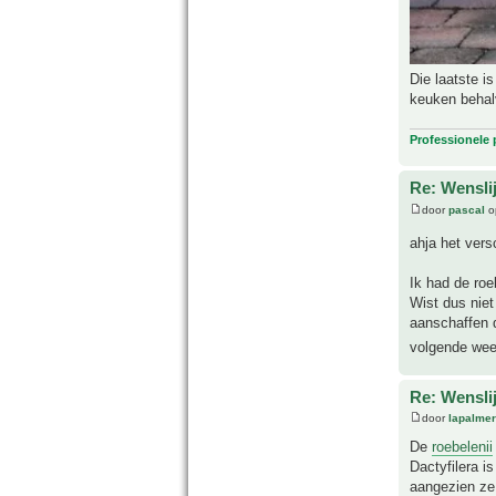
Die laatste is
keuken behal
Professionele
Re: Wensli
door
pascal
op
ahja het vers
Ik had de roe
Wist dus niet
aanschaffen d
volgende wee
Re: Wensli
door
lapalmer
De
roebelenii
Dactyfilera i
aangezien ze 