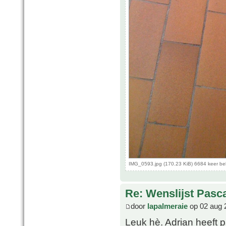
IMG_0593.jpg (170.23 KiB) 6684 keer b
Re: Wenslijst Pasc
door
lapalmeraie
op 02 aug 
Leuk hè. Adrian heeft p