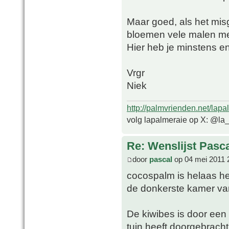
Maar goed, als het mis
bloemen vele malen me
Hier heb je minstens e
Vrgr
Niek
http://palmvrienden.net/lapa
volg lapalmeraie op X: @la
Re: Wenslijst Pasc
door
pascal
op 04 mei 2011 
cocospalm is helaas h
de donkerste kamer va
De kiwibes is door een
tuin heeft doorgebracht