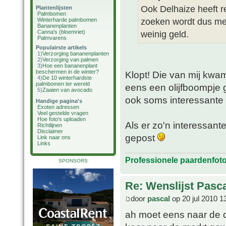
Ook Delhaize heeft r
Plantenlijsten
Palmbomen
zoeken wordt dus me
Winterharde palmbomen
Bananenplanten
Canna's (bloemriet)
weinig geld.
Palmvarens
Populairste artikels
1)
Verzorging bananenplanten
2)
Verzorging van palmen
3)
Hoe een bananenplant
beschermen in de winter?
Klopt! Die van mij kwa
4)
De 10 winterhardste
palmbomen ter wereld
eens een olijfboompje ge
5)
Zaaien van avocado
ook soms interessante 
Handige pagina's
Exoten adressen
Veel gestelde vragen
Hoe foto's uploaden
Als er zo'n interessant
Richtlijnen
Disclaimer
gepost
Link naar ons
Links
Professionele paardenfot
SPONSORS
Re: Wenslijst Pasc
door
pascal
op 20 jul 2010 1
ah moet eens naar de 