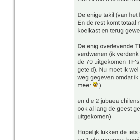
De enige takil (van het
En de rest komt totaal n
koelkast en terug gewe
De enig overlevende TF 
verdwenen (ik verdenk d
de 70 uitgekomen TF's z
geteld). Nu moet ik wel
weg gegeven omdat ik 
meer
)
en die 2 jubaea chilens
ook al lang de geest ge
uitgekomen)
Hopelijk lukken de iets
en 1 chamaerops humilis