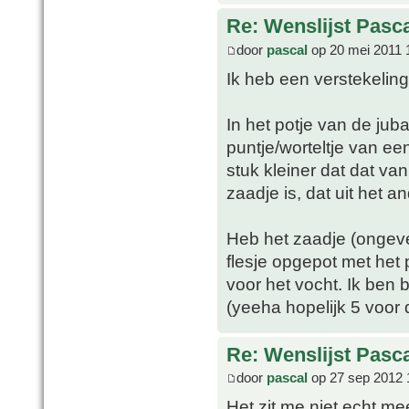
Re: Wenslijst Pasc
door
pascal
op 20 mei 2011 
Ik heb een verstekeling
In het potje van de ju
puntje/worteltje van e
stuk kleiner dat dat van
zaadje is, dat uit het a
Heb het zaadje (ongeve
flesje opgepot met het 
voor het vocht. Ik ben b
(yeeha hopelijk 5 voor 
Re: Wenslijst Pasc
door
pascal
op 27 sep 2012 
Het zit me niet echt mee