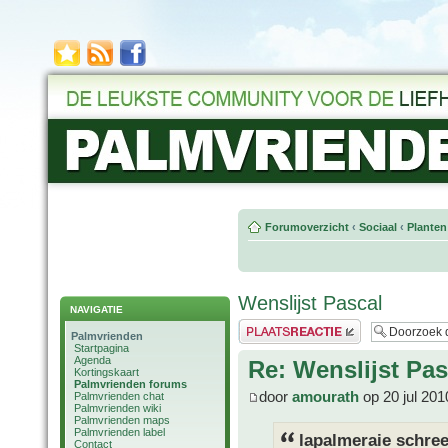
Forumoverzicht
‹
Sociaal
‹
Planten
Wenslijst Pascal
NAVIGATIE
Plaats een reactie
Palmvrienden
Startpagina
Agenda
Re: Wenslijst Pas
Kortingskaart
Palmvrienden forums
door
amourath
op 20 jul 201
Palmvrienden chat
Palmvrienden wiki
Palmvrienden maps
Palmvrienden label
lapalmeraie schree
Contact