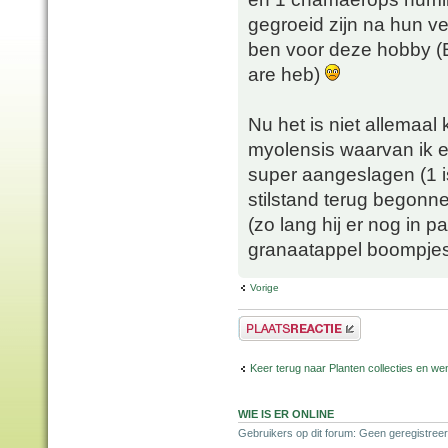
gegroeid zijn na hun ver
ben voor deze hobby (E
are heb)
Nu het is niet allemaa
myolensis waarvan ik e
super aangeslagen (1 is
stilstand terug begonn
(zo lang hij er nog in
granaatappel boompjes 
Vorige
Plaats een reactie
Keer terug naar Planten collecties en wen
WIE IS ER ONLINE
Gebruikers op dit forum: Geen geregistreer