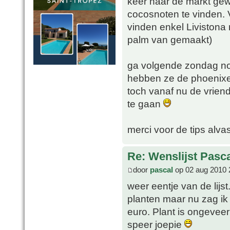
keer naar de markt ge
cocosnoten te vinden. V
vinden enkel Livistona 
palm van gemaakt)
ga volgende zondag nog
hebben ze de phoenixe
toch vanaf nu de vriend
te gaan
merci voor de tips alvas
Re: Wenslijst Pasc
door
pascal
op 02 aug 2010 
weer eentje van de lij
planten maar nu zag ik 
euro. Plant is ongevee
speer joepie