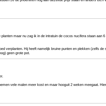
hebben ze de phoenixen nog aan dezelfde prijs staan
en anders toch v
e planten maar nu zag ik in de intratuin de cocos nucifera staan aan 
goed verplanten. Hij heeft namelijk bruine punten en plekken (zelfs de
nog) geen grote pot.
er
.
loemen vele malen meer kost en maar hooguit 2 weken meegaat. Hier