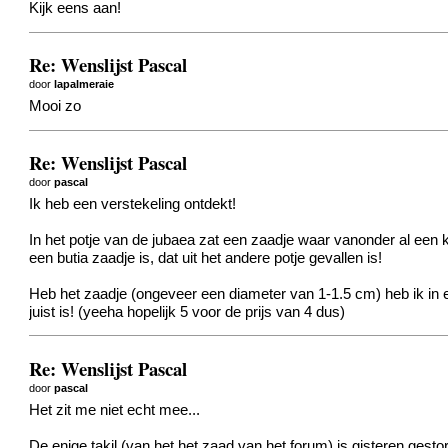
Kijk eens aan!
Re: Wenslijst Pascal
door
lapalmeraie
Mooi zo
Re: Wenslijst Pascal
door
pascal
Ik heb een verstekeling ontdekt!
In het potje van de jubaea zat een zaadje waar vanonder al een k
een butia zaadje is, dat uit het andere potje gevallen is!
Heb het zaadje (ongeveer een diameter van 1-1.5 cm) heb ik in ee
juist is! (yeeha hopelijk 5 voor de prijs van 4 dus)
Re: Wenslijst Pascal
door
pascal
Het zit me niet echt mee...
De enige takil (van het het zaad van het forum) is gisteren gestor