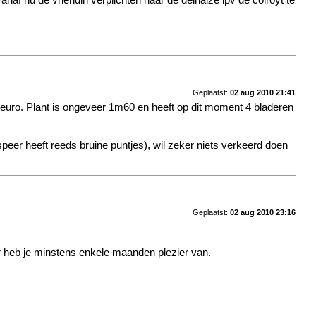
anaf nu de vriendin verplichten naar de delhaize ipv de colroyt te
Geplaatst:
02 aug 2010 21:41
6 euro. Plant is ongeveer 1m60 en heeft op dit moment 4 bladeren
 speer heeft reeds bruine puntjes), wil zeker niets verkeerd doen
Geplaatst:
02 aug 2010 23:16
 heb je minstens enkele maanden plezier van.