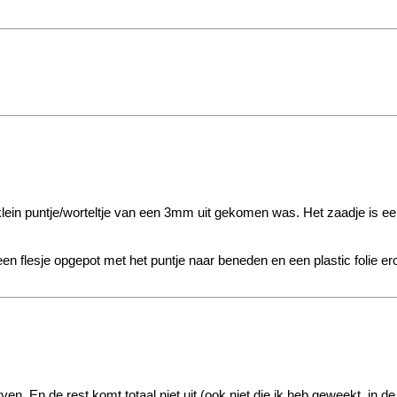
lein puntje/worteltje van een 3mm uit gekomen was. Het zaadje is een s
n flesje opgepot met het puntje naar beneden en een plastic folie er
ven. En de rest komt totaal niet uit (ook niet die ik heb geweekt, in d