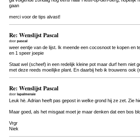
ga volgende zondag nog eens naar Heist-op-den-berg, hopelijk 
gaan
merci voor de tips alvast!
Re: Wenslijst Pascal
door
pascal
weer eentje van de lijst. Ik meende een cocosnoot te kopen en t
en 1 speer joepie
Staat wel (scheef) in een redelijk kleine pot maar durf hem niet 
met deze reeds moeilijke plant. En daarbij heb ik trouwens ook (
Re: Wenslijst Pascal
door
lapalmeraie
Leuk hè. Adrian heeft pas gepost in welke grond hij ze zet.
Zie hi
Maar goed, als het misgaat moet je maar denken dat een bos b
Vrgr
Niek