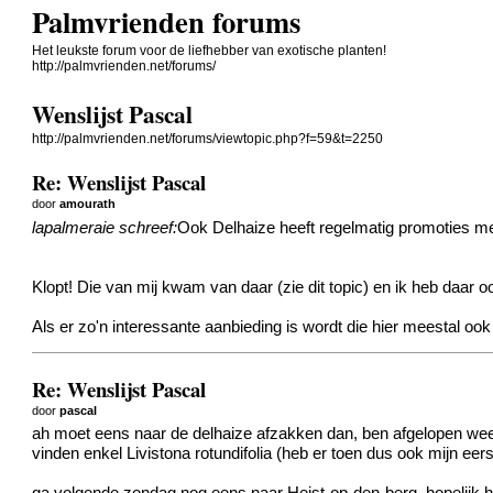
Palmvrienden forums
Het leukste forum voor de liefhebber van exotische planten!
http://palmvrienden.net/forums/
Wenslijst Pascal
http://palmvrienden.net/forums/viewtopic.php?f=59&t=2250
Re: Wenslijst Pascal
door
amourath
lapalmeraie schreef:
Ook Delhaize heeft regelmatig promoties me
Klopt! Die van mij kwam van daar (zie
dit topic
) en ik heb daar o
Als er zo'n interessante aanbieding is wordt die hier meestal oo
Re: Wenslijst Pascal
door
pascal
ah moet eens naar de delhaize afzakken dan, ben afgelopen wee
vinden enkel Livistona rotundifolia (heb er toen dus ook mijn ee