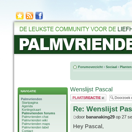
Forumoverzicht
‹
Sociaal
‹
Planten
Wenslijst Pascal
NAVIGATIE
Plaats een reactie
Palmvrienden
Startpagina
Agenda
Re: Wenslijst Pas
Kortingskaart
Palmvrienden forums
door
bananaking29
op 27 se
Palmvrienden chat
Palmvrienden wiki
Palmvrienden maps
Hey Pascal,
Palmvrienden label
Contact