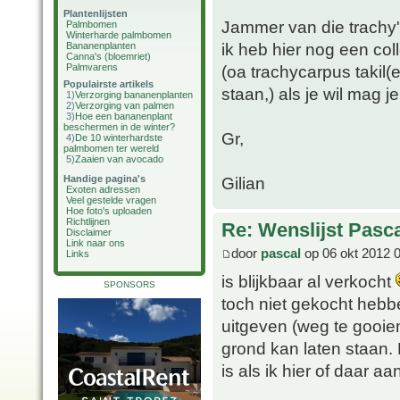
Plantenlijsten
Jammer van die trachy
Palmbomen
Winterharde palmbomen
ik heb hier nog een col
Bananenplanten
Canna's (bloemriet)
Palmvarens
(oa trachycarpus takil
Populairste artikels
staan,) als je wil mag 
1)
Verzorging bananenplanten
2)
Verzorging van palmen
3)
Hoe een bananenplant
beschermen in de winter?
Gr,
4)
De 10 winterhardste
palmbomen ter wereld
5)
Zaaien van avocado
Handige pagina's
Gilian
Exoten adressen
Veel gestelde vragen
Hoe foto's uploaden
Richtlijnen
Re: Wenslijst Pasc
Disclaimer
Link naar ons
door
pascal
op 06 okt 2012 
Links
is blijkbaar al verkocht
SPONSORS
toch niet gekocht hebb
uitgeven (weg te gooien
grond kan laten staan.
is als ik hier of daar a