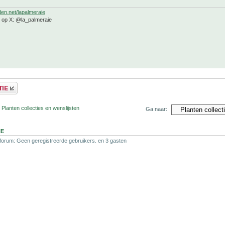
den.net/lapalmeraie
e op X: @la_palmeraie
 Planten collecties en wenslijsten
Ga naar:
NE
 forum: Geen geregistreerde gebruikers. en 3 gasten