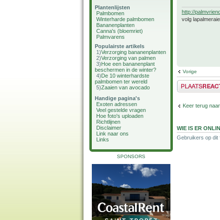
Plantenlijsten
http://palmvrien
Palmbomen
volg lapalmerai
Winterharde palmbomen
Bananenplanten
Canna's (bloemriet)
Palmvarens
Populairste artikels
1)
Verzorging bananenplanten
2)
Verzorging van palmen
3)
Hoe een bananenplant
beschermen in de winter?
Vorige
4)
De 10 winterhardste
palmbomen ter wereld
Plaats een reactie
5)
Zaaien van avocado
Handige pagina's
Exoten adressen
Keer terug naar
Veel gestelde vragen
Hoe foto's uploaden
Richtlijnen
Disclaimer
WIE IS ER ONLI
Link naar ons
Gebruikers op dit
Links
SPONSORS