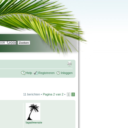
Help
Registreren
Inloggen
11 berichten •
Pagina
2
van
2
•
1
2
lapalmeraie