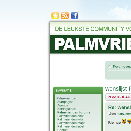
Forumoverz
wenslijst
NAVIGATIE
Plaats een reactie
Palmvrienden
Startpagina
Agenda
Re: wensl
Kortingskaart
Palmvrienden forums
door
lapalmer
Palmvrienden chat
Palmvrienden wiki
Kleintje
Palmvrienden maps
Palmvrienden label
Contact