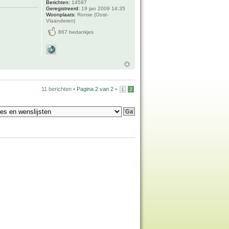
Berichten:
14597
Geregistreerd:
19 jan 2009 14:35
Woonplaats:
Ronse (Oost-
Vlaanderen)
867 bedankjes
11 berichten •
Pagina
2
van
2
•
1
2