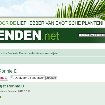
icht
‹
Sociaal
‹
Planten collecties en wenslijsten
 Ronnie D
ijst Ronnie D
aie
op 24 maart 2011 12:13