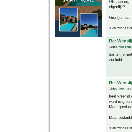
OP zich erg m
eigenlijk?
Groetjes Est
"Een dwaas ziet
Re: Wensli
door
voschke
dan zit je me
zonlicht
Re: Wensli
door
hexina
o
heel vreemd d
werd ie groen
Maar goed dat
Maar bedankt 
"Een dwaas ziet