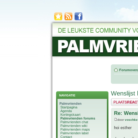
Forumoverz
Wenslijst
NAVIGATIE
Plaats een reactie
Palmvrienden
Startpagina
Agenda
Re: Wensl
Kortingskaart
Palmvrienden forums
door
voschke
Palmvrienden chat
Palmvrienden wiki
hoi esther
Palmvrienden maps
Palmvrienden label
Contact