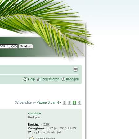
Help
Registreren
Inloggen
37 berichten •
Pagina
3
van
4
•
1
2
3
4
voschke
Bedrijven
Berichten:
526
Geregistreerd:
17 jan 2010 21:35
Woonplaats:
Geulle (nl)
32 bedankjes