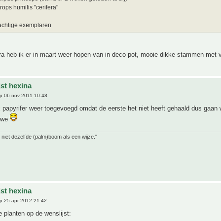
ps humilis "cerifera"
achtige exemplaren
ra heb ik er in maart weer hopen van in deco pot, mooie dikke stammen met 
jst hexina
p 06 nov 2011 10:48
x papyrifer weer toegevoegd omdat de eerste het niet heeft gehaald dus gaan
euwe
 niet dezelfde (palm)boom als een wijze."
jst hexina
p 25 apr 2012 21:42
 planten op de wenslijst: