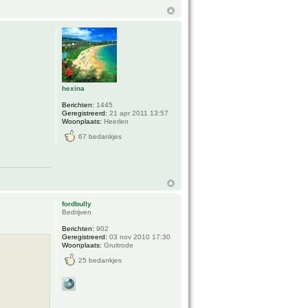
hexina
Berichten:
1445
Geregistreerd:
21 apr 2011 13:57
Woonplaats:
Heerlen
67 bedankjes
fordbully
Bedrijven
Berichten:
902
Geregistreerd:
03 nov 2010 17:30
Woonplaats:
Gruitrode
25 bedankjes