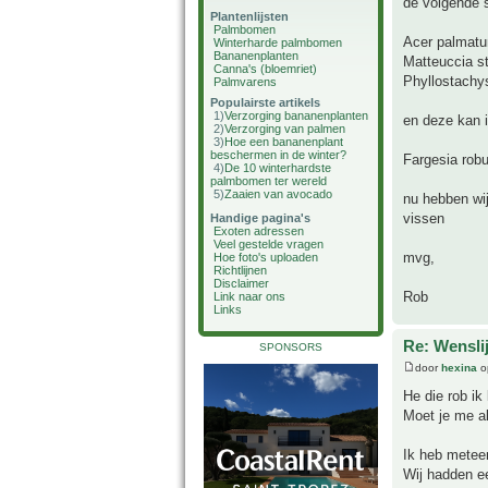
de volgende s
Plantenlijsten
Palmbomen
Acer palmatu
Winterharde palmbomen
Bananenplanten
Matteuccia st
Canna's (bloemriet)
Phyllostachy
Palmvarens
Populairste artikels
1)
Verzorging bananenplanten
en deze kan i
2)
Verzorging van palmen
3)
Hoe een bananenplant
beschermen in de winter?
Fargesia rob
4)
De 10 winterhardste
palmbomen ter wereld
5)
Zaaien van avocado
nu hebben wi
vissen
Handige pagina's
Exoten adressen
Veel gestelde vragen
mvg,
Hoe foto's uploaden
Richtlijnen
Disclaimer
Rob
Link naar ons
Links
Re: Wensli
SPONSORS
door
hexina
o
He die rob ik
Moet je me a
Ik heb meteen
Wij hadden ee