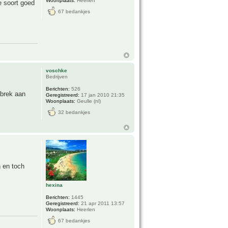
Woonplaats:
Heerlen
e soort goed
67 bedankjes
voschke
Bedrijven
Berichten:
526
ebrek aan
Geregistreerd:
17 jan 2010 21:35
Woonplaats:
Geulle (nl)
32 bedankjes
n en toch
hexina
Berichten:
1445
Geregistreerd:
21 apr 2011 13:57
Woonplaats:
Heerlen
67 bedankjes