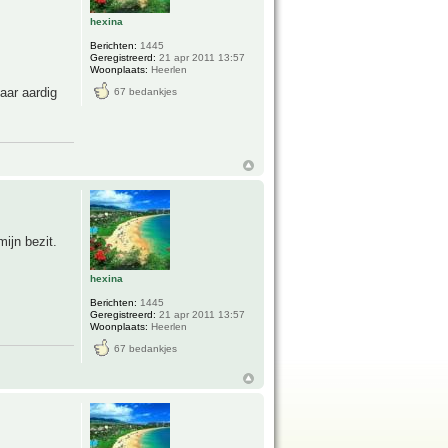
hexina
Berichten:
1445
Geregistreerd:
21 apr 2011 13:57
Woonplaats:
Heerlen
aar aardig
67 bedankjes
ijn bezit.
hexina
Berichten:
1445
Geregistreerd:
21 apr 2011 13:57
Woonplaats:
Heerlen
67 bedankjes