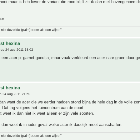
ooi maar ik heb liever de variant die rood blijft zit ik dan met bovengenoemd
her
 niet dezelfde (palm)boom als een wijze."
jst hexina
op 24 aug 2011 18:02
t een acer p. garnet goed ja, maar vaak verkleurd een acer naar groen door g
jst hexina
p 24 aug 2011 21:50
an want de acer die we eerder hadden stond bijna de hele dag in de volle zo
. Dat lag volgens het tuincentrum aan de soort.
 weet ik dan niet ik weet alleen er zijn vele soorten.
dan weet ik in ieder geval welke acer ik dadelijk moet aanschaffen.
 niet dezelfde (palm)boom als een wijze."