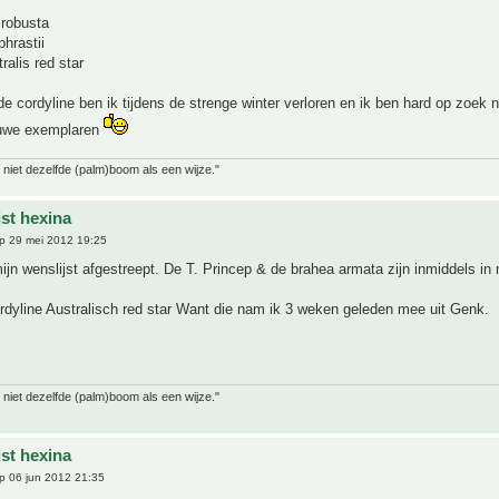
 robusta
hrastii
ralis red star
e cordyline ben ik tijdens de strenge winter verloren en ik ben hard op zoek n
euwe exemplaren
 niet dezelfde (palm)boom als een wijze."
jst hexina
p 29 mei 2012 19:25
jn wenslijst afgestreept. De T. Princep & de brahea armata zijn inmiddels in m
rdyline Australisch red star Want die nam ik 3 weken geleden mee uit Genk.
 niet dezelfde (palm)boom als een wijze."
jst hexina
p 06 jun 2012 21:35