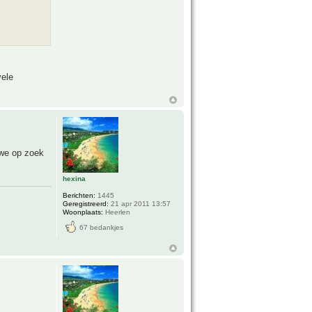
vele
 we op zoek
hexina
Berichten:
1445
Geregistreerd:
21 apr 2011 13:57
Woonplaats:
Heerlen
67 bedankjes