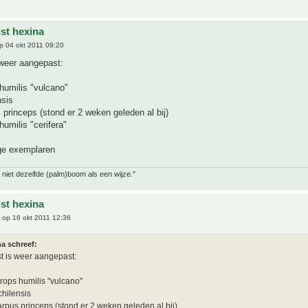
jst hexina
p 04 okt 2011 09:20
 weer aangepast:
umilis "vulcano"
nsis
princeps (stond er 2 weken geleden al bij)
umilis "cerifera"
ge exemplaren
 niet dezelfde (palm)boom als een wijze."
jst hexina
op 16 okt 2011 12:36
a schreef:
st is weer aangepast:
ops humilis "vulcano"
hilensis
rpus princeps (stond er 2 weken geleden al bij)