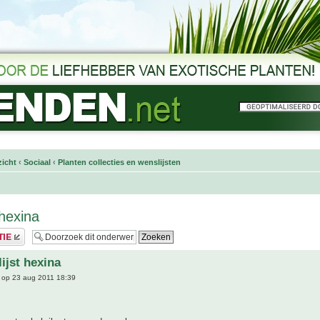
icht
‹
Sociaal
‹
Planten collecties en wenslijsten
 hexina
ijst hexina
op 23 aug 2011 18:39