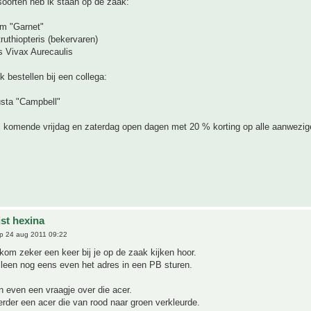
oorten heb ik staan op de zaak:
m "Garnet"
ruthiopteris (bekervaren)
s Vivax Aurecaulis
k bestellen bij een collega:
usta "Campbell"
j komende vrijdag en zaterdag open dagen met 20 % korting op alle aanwezig
jst hexina
p 24 aug 2011 09:22
 kom zeker een keer bij je op de zaak kijken hoor.
lleen nog eens even het adres in een PB sturen.
 even een vraagje over die acer.
rder een acer die van rood naar groen verkleurde.