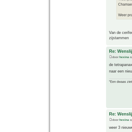
Chamaero
Weer pr
Van de cerife
zijstammen
Re: Wensli
door
hexina
o
de tetrapana
naar een ni
"Een dwaas ziet
Re: Wensli
door
hexina
o
weer 3 nieuwe