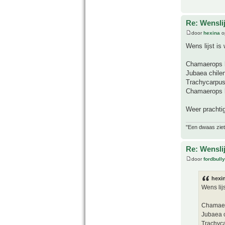
Re: Wensli
door
hexina
o
Wens lijst is
Chamaerops h
Jubaea chile
Trachycarpus 
Chamaerops h
Weer prachti
"Een dwaas ziet
Re: Wensli
door
fordbully
hexin
Wens lij
Chamaer
Jubaea c
Trachyca