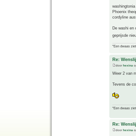
washingtonia
Phoenix theop
cordyline aust
De washi en d
geprijsde ni
"Een dwaas ziet
Re: Wensli
door
hexina
o
Weer 2 van mi
Tevens de co
"Een dwaas ziet
Re: Wensli
door
hexina
o