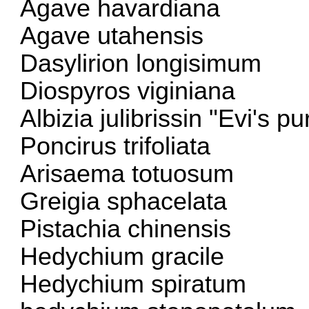
Agave havardiana
Agave utahensis
Dasylirion longisimum
Diospyros viginiana
Albizia julibrissin "Evi's pu
Poncirus trifoliata
Arisaema totuosum
Greigia sphacelata
Pistachia chinensis
Hedychium gracile
Hedychium spiratum