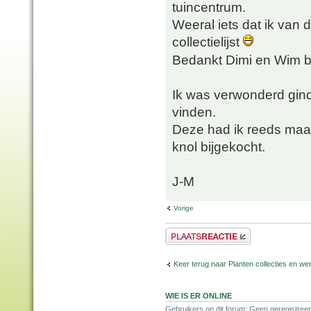
tuincentrum.
Weeral iets dat ik van 
collectielijst
Bedankt Dimi en Wim bi
Ik was verwonderd gind
vinden.
Deze had ik reeds maar
knol bijgekocht.
J-M
Vorige
Plaats een reactie
Keer terug naar Planten collecties en wen
WIE IS ER ONLINE
Gebruikers op dit forum: Geen geregistreer