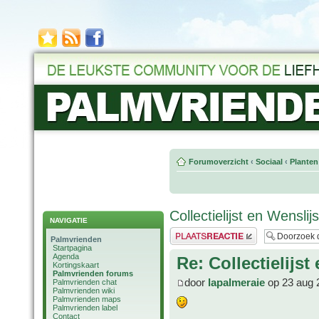
Forumoverzicht
‹
Sociaal
‹
Planten
Collectielijst en Wensli
NAVIGATIE
Plaats een reactie
Palmvrienden
Startpagina
Agenda
Re: Collectielijs
Kortingskaart
Palmvrienden forums
door
lapalmeraie
op 23 aug 
Palmvrienden chat
Palmvrienden wiki
Palmvrienden maps
Palmvrienden label
Contact