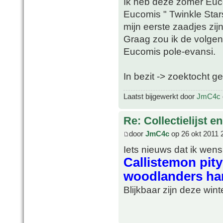
Ik heb deze zomer Euc
Eucomis " Twinkle Star
mijn eerste zaadjes zij
Graag zou ik de volgen
Eucomis pole-evansi.
In bezit -> zoektocht g
Laatst bijgewerkt door
JmC4c
Re: Collectielijst 
door
JmC4c
op 26 okt 2011 
Iets nieuws dat ik wens 
Callistemon pityo
woodlanders ha
Blijkbaar zijn deze wint