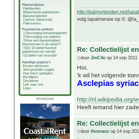
Plantenlijsten
Palmbomen
http://palmvrienden.net/lapa
Winterharde palmbomen
Bananenplanten
volg lapalmeraie op X: @la
Canna's (bloemriet)
Palmvarens
Populairste artikels
1)
Verzorging bananenplanten
2)
Verzorging van palmen
3)
Hoe een bananenplant
beschermen in de winter?
Re: Collectielijst 
4)
De 10 winterhardste
palmbomen ter wereld
5)
Zaaien van avocado
door
JmC4c
op 14 sep 2011 
Handige pagina's
Hoi,
Exoten adressen
Veel gestelde vragen
Hoe foto's uploaden
'k wil het volgende toe
Richtlijnen
Asclepias syria
Disclaimer
Link naar ons
Links
http://nl.wikipedia.org/w
SPONSORS
Heeft iemand hier zaden
Re: Collectielijst 
door
thomasc
op 14 sep 201