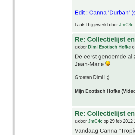
Edit : Canna 'Durban' (s
Laatst bijgewerkt door
JmC4c
Re: Collectielijst 
door
Dimi Exotisch Hofke
op
De eerst genoemde al z
Jean-Marie
Groeten Dimi ! ;)
Mijn Exotisch Hofke (Video
Re: Collectielijst 
door
JmC4c
op 29 feb 2012 
Vandaag Canna "Tropic