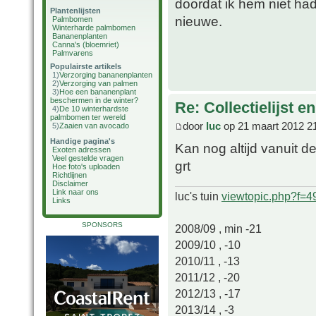
doordat ik hem niet h
Plantenlijsten
nieuwe.
Palmbomen
Winterharde palmbomen
Bananenplanten
Canna's (bloemriet)
Palmvarens
Populairste artikels
1)
Verzorging bananenplanten
2)
Verzorging van palmen
3)
Hoe een bananenplant
beschermen in de winter?
Re: Collectielijst 
4)
De 10 winterhardste
palmbomen ter wereld
door
luc
op 21 maart 2012 2
5)
Zaaien van avocado
Handige pagina's
Kan nog altijd vanuit 
Exoten adressen
Veel gestelde vragen
grt
Hoe foto's uploaden
Richtlijnen
Disclaimer
Link naar ons
luc's tuin
viewtopic.php?f=
Links
SPONSORS
2008/09 , min -21
2009/10 , -10
2010/11 , -13
2011/12 , -20
2012/13 , -17
2013/14 , -3