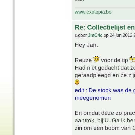
www.exotopia.be
Re: Collectielijst 
door
JmC4c
op 24 jun 2012 
Hey Jan,
Reuze
voor de tip
Had niet gedacht dat z
geraadpleegd en ze zij
edit : De stock was de 
meegenomen
En omdat deze zo prach
aantrok, bij U. Ga ik 
zin om een boom van 1