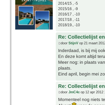
2014/15 , -5
2015/16 , -9
2016/17 , -10
2017/18 , -11
2018/19., -10
Re: Collectielijst 
door
StijnV
op 21 maart 201
Inderdaad, is bij mij oo
En deze komt altijd ter
Meer nog: in plaats van 
plaats.
Eind april, begin mei 
Re: Collectielijst 
door
JmC4c
op 12 apr 2012 
Momenteel nog niets te