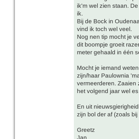
ik'm wel zien staan. D
ik.
Bij de Bock in Oudena
vind ik toch wel veel.
Nog nen tip mocht je v
dit boompje groeit raze
meter gehaald in één s
Mocht je iemand weten
zijn/haar Paulownia 'mag
vermeerderen. Zaaien z
het volgend jaar wel es
En uit nieuwsgierigheid
zijn bol der af (zoals bi
Greetz
Jan