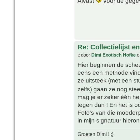
Alvast
voor de geg
Re: Collectielijst 
door
Dimi Exotisch Hofke
o
Hier beginnen de scheu
eens een methode vinde
ze uitsteek (met een s
zelfs) gaan ze nog stee
mag je er zeker één he
tegen dan ! En het is oo
Foto's van die moederpla
in mijn signatuur hieron
Groeten Dimi ! ;)