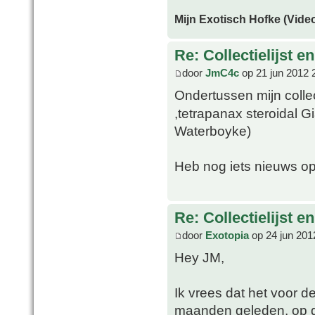
Mijn Exotisch Hofke (Video
Re: Collectielijst 
door
JmC4c
op 21 jun 2012 
Ondertussen mijn coll
,tetrapanax steroidal G
Waterboyke)
Heb nog iets nieuws op
Re: Collectielijst 
door
Exotopia
op 24 jun 201
Hey JM,
Ik vrees dat het voor d
maanden geleden, op d