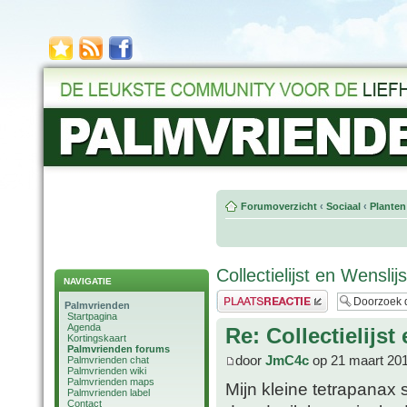
Forumoverzicht
‹
Sociaal
‹
Planten
Collectielijst en Wensli
NAVIGATIE
Plaats een reactie
Palmvrienden
Startpagina
Agenda
Re: Collectielijs
Kortingskaart
Palmvrienden forums
door
JmC4c
op 21 maart 201
Palmvrienden chat
Palmvrienden wiki
Palmvrienden maps
Mijn kleine tetrapanax 
Palmvrienden label
Contact