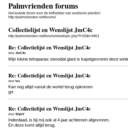
Palmvrienden forums
Het leukste forum voor de liefhebber van exotische planten!
http://palmvrienden.net/forums/
Collectielijst en Wenslijst JmC4c
http://palmvrienden.net/forums/viewtopic.php?f=59&t=4901
Re: Collectielijst en Wenslijst JmC4c
door
JmC4c
Mijn kleine tetrapanax steroidal giant is kapotgevroren deze w
Re: Collectielijst en Wenslijst JmC4c
door
luc
Kan nog altijd vanuit de wortel terug opkomen
grt
Re: Collectielijst en Wenslijst JmC4c
door
StijnV
Inderdaad, is bij mij ook al 4 jaar achtereen afgevroren.
En deze komt altijd terug.