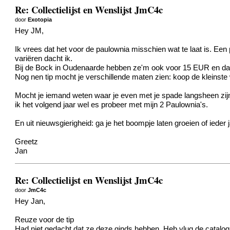
Re: Collectielijst en Wenslijst JmC4c
door
Exotopia
Hey JM,
Ik vrees dat het voor de paulownia misschien wat te laat is. E
variëren dacht ik.
Bij de Bock in Oudenaarde hebben ze'm ook voor 15 EUR en dat 
Nog nen tip mocht je verschillende maten zien: koop de kleinste 
Mocht je iemand weten waar je even met je spade langsheen zijn/
ik het volgend jaar wel es probeer met mijn 2 Paulownia's.
En uit nieuwsgierigheid: ga je het boompje laten groeien of ieder ja
Greetz
Jan
Re: Collectielijst en Wenslijst JmC4c
door
JmC4c
Hey Jan,
Reuze
voor de tip
Had niet gedacht dat ze deze ginds hebben. Heb vlug de catalog