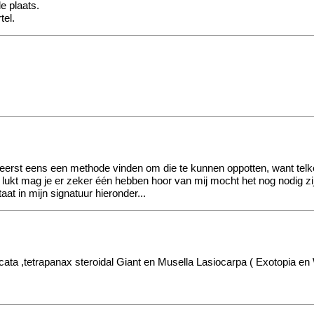
de plaats.
tel.
eerst eens een methode vinden om die te kunnen oppotten, want telk
 lukt mag je er zeker één hebben hoor van mij mocht het nog nodig zijn
taat in mijn signatuur hieronder...
ata ,tetrapanax steroidal Giant en Musella Lasiocarpa (
Exotopia en