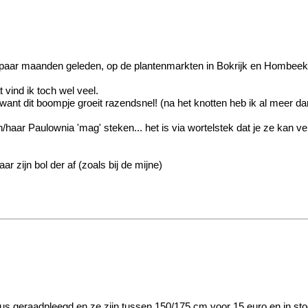
en paar maanden geleden, op de plantenmarkten in Bokrijk en Hombeek
vind ik toch wel veel.
want dit boompje groeit razendsnel! (na het knotten heb ik al meer d
haar Paulownia 'mag' steken... het is via wortelstek dat je ze kan v
ar zijn bol der af (zoals bij de mijne)
us geraadpleegd en ze zijn tussen 150/175 cm voor 15 euro en in st