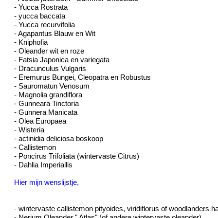
- Yucca Rostrata
- yucca baccata
- Yucca recurvifolia
- Agapantus Blauw en Wit
- Kniphofia
- Oleander wit en roze
- Fatsia Japonica en variegata
- Dracunculus Vulgaris
- Eremurus Bungei, Cleopatra en Robustus
- Sauromatun Venosum
- Magnolia grandiflora
- Gunneara Tinctoria
- Gunnera Manicata
- Olea Europaea
- Wisteria
- actinidia deliciosa boskoop
- Callistemon
- Poncirus Trifoliata (wintervaste Citrus)
- Dahlia Imperiallis
Hier mijn wenslijstje,
- wintervaste callistemon pityoides, viridiflorus of woodlanders h
- Nerium Oleander " Atlas" (of andere wintervaste oleander)