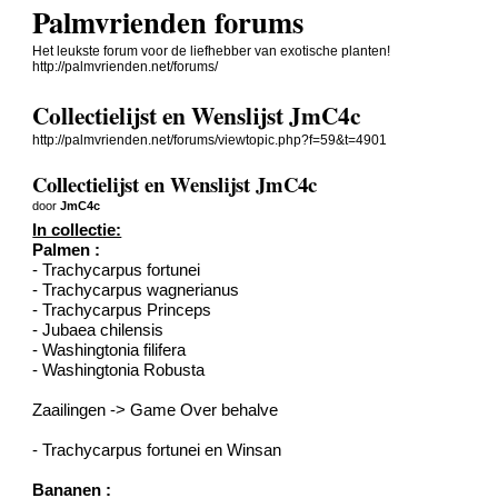
Palmvrienden forums
Het leukste forum voor de liefhebber van exotische planten!
http://palmvrienden.net/forums/
Collectielijst en Wenslijst JmC4c
http://palmvrienden.net/forums/viewtopic.php?f=59&t=4901
Collectielijst en Wenslijst JmC4c
door
JmC4c
In collectie:
Palmen :
- Trachycarpus fortunei
- Trachycarpus wagnerianus
- Trachycarpus Princeps
- Jubaea chilensis
- Washingtonia filifera
- Washingtonia Robusta
Zaailingen -> Game Over behalve
- Trachycarpus fortunei en Winsan
Bananen :