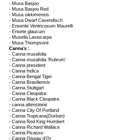
- Musa Basjoo
- Musa Basjoo Red
- Musa sikkimensis
- Musa Dwarf Cavendisch
- Ensente Ventricosum Maurelli
- Ensete glaucum
- Musella Lasiocarpa
- Musa Thompsonii
Canna’s :
- Canna musafolia
- Canna musafolia 'Rubrum'
- Canna president
- Canna Indica
- Canna Bengal Tiger
- Canna Brasiliensis
- Canna Stuttgart
- Canna Cleopatra
- Canna Black Cleopatra
- canna altensteinii
- Canna City Of Portland
- Canna Tropicana(Durban)
- Canna Red King Humbert
- Canna Richard Wallace
- Canna Picasso
- Canna Oiseau d'Or