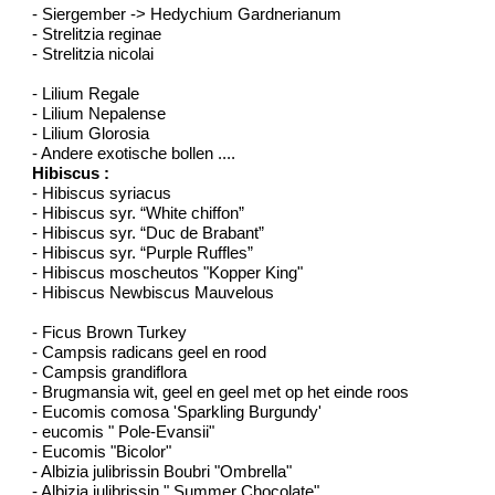
- Siergember -> Hedychium Gardnerianum
- Strelitzia reginae
- Strelitzia nicolai
- Lilium Regale
- Lilium Nepalense
- Lilium Glorosia
- Andere exotische bollen ....
Hibiscus :
- Hibiscus syriacus
- Hibiscus syr. “White chiffon”
- Hibiscus syr. “Duc de Brabant”
- Hibiscus syr. “Purple Ruffles”
- Hibiscus moscheutos "Kopper King"
- Hibiscus Newbiscus Mauvelous
- Ficus Brown Turkey
- Campsis radicans geel en rood
- Campsis grandiflora
- Brugmansia wit, geel en geel met op het einde roos
- Eucomis comosa 'Sparkling Burgundy'
- eucomis " Pole-Evansii"
- Eucomis "Bicolor"
- Albizia julibrissin Boubri "Ombrella"
- Albizia julibrissin " Summer Chocolate"