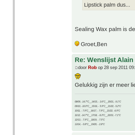
Lipstick palm dus...
Sealing Wax palm is d
Groet,Ben
Re: Wenslijst Alain
door
Rob
op 28 sep 2011 09
Gelukkig zijn er meer li
08/09, -14.7°C__14/15, - 3.6°C__20/21, -9.1°C
09/10, -10.0°C__15/16, - 5.9°C__21/22, -5.2°C
10/11, - 7.9°C__16/17, - 7.9°C__21/22, -6.9°C
11/12, -14.7°C__17/18, - 8.3°C__22/23, -7.1°C
12/13, - 7.9°C__18/19, - 7.5°C
13/14, - 0.8°C__19/20, - 2.8°C