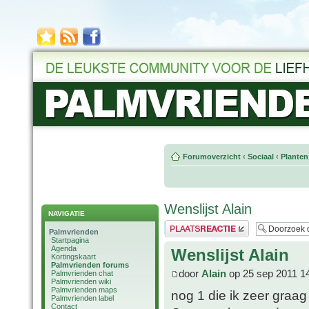
Forumoverzicht
‹
Sociaal
‹
Planten
Wenslijst Alain
NAVIGATIE
Plaats een reactie
Palmvrienden
Startpagina
Agenda
Wenslijst Alain
Kortingskaart
Palmvrienden forums
door
Alain
op 25 sep 2011 1
Palmvrienden chat
Palmvrienden wiki
Palmvrienden maps
nog 1 die ik zeer graag
Palmvrienden label
Contact