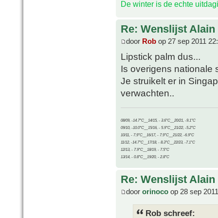
De winter is de echte uitda
Re: Wenslijst Alain
door
Rob
op 27 sep 2011 22
Lipstick palm dus...
Is overigens nationale 
Je struikelt er in Sing
verwachten..
08/09, -14.7°C__14/15, - 3.6°C__20/21, -9.1°C
09/10, -10.0°C__15/16, - 5.9°C__21/22, -5.2°C
10/11, - 7.9°C__16/17, - 7.9°C__21/22, -6.9°C
11/12, -14.7°C__17/18, - 8.3°C__22/23, -7.1°C
12/13, - 7.9°C__18/19, - 7.5°C
13/14, - 0.8°C__19/20, - 2.8°C
Re: Wenslijst Alain
door
orinoco
op 28 sep 2011
Rob schreef: