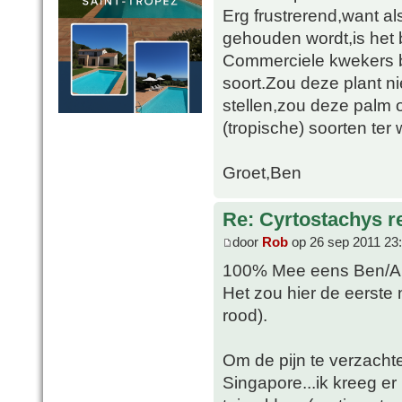
Erg frustrerend,want 
gehouden wordt,is het 
Commerciele kwekers b
soort.Zou deze plant n
stellen,zou deze palm 
(tropische) soorten ter w
Groet,Ben
Re: Cyrtostachys r
door
Rob
op 26 sep 2011 23
100% Mee eens Ben/Al
Het zou hier de eerste n
rood).
Om de pijn te verzachten
Singapore...ik kreeg e