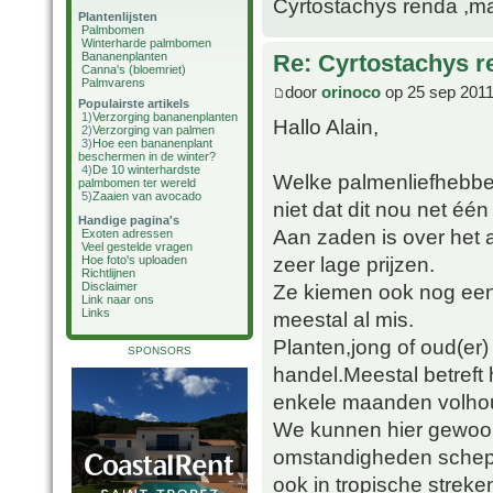
Cyrtostachys renda ,maa
Plantenlijsten
Palmbomen
Winterharde palmbomen
Bananenplanten
Re: Cyrtostachys r
Canna's (bloemriet)
Palmvarens
door
orinoco
op 25 sep 2011
Populairste artikels
1)
Verzorging bananenplanten
Hallo Alain,
2)
Verzorging van palmen
3)
Hoe een bananenplant
beschermen in de winter?
4)
De 10 winterhardste
Welke palmenliefhebber
palmbomen ter wereld
5)
Zaaien van avocado
niet dat dit nou net één
Handige pagina's
Aan zaden is over het
Exoten adressen
Veel gestelde vragen
zeer lage prijzen.
Hoe foto's uploaden
Richtlijnen
Ze kiemen ook nog een
Disclaimer
Link naar ons
Links
meestal al mis.
Planten,jong of oud(er)
SPONSORS
handel.Meestal betreft
enkele maanden volho
We kunnen hier gewoon 
omstandigheden schepp
ook in tropische streke