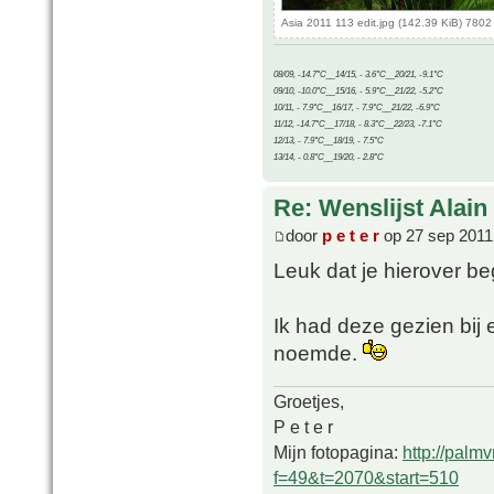
Asia 2011 113 edit.jpg (142.39 KiB) 780
08/09, -14.7°C__14/15, - 3.6°C__20/21, -9.1°C
09/10, -10.0°C__15/16, - 5.9°C__21/22, -5.2°C
10/11, - 7.9°C__16/17, - 7.9°C__21/22, -6.9°C
11/12, -14.7°C__17/18, - 8.3°C__22/23, -7.1°C
12/13, - 7.9°C__18/19, - 7.5°C
13/14, - 0.8°C__19/20, - 2.8°C
Re: Wenslijst Alain
door
p e t e r
op 27 sep 2011
Leuk dat je hierover beg
Ik had deze gezien bij
noemde.
Groetjes,
P e t e r
Mijn fotopagina:
http://palm
f=49&t=2070&start=510