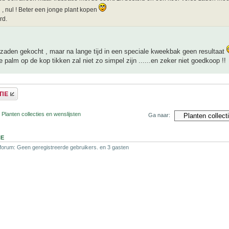
l , nul ! Beter een jonge plant kopen
rd.
 zaden gekocht , maar na lange tijd in een speciale kweekbak geen resultaat
e palm op de kop tikken zal niet zo simpel zijn ......en zeker niet goedkoop !!
 Planten collecties en wenslijsten
Ga naar:
NE
 forum: Geen geregistreerde gebruikers. en 3 gasten