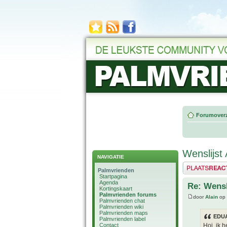
Forumoverz
Wenslijst 
NAVIGATIE
Plaats een reactie
Palmvrienden
Startpagina
Agenda
Re: Wensl
Kortingskaart
Palmvrienden forums
door
Alain
op 
Palmvrienden chat
Palmvrienden wiki
Palmvrienden maps
EDUA
Palmvrienden label
Contact
Hoi, ik 