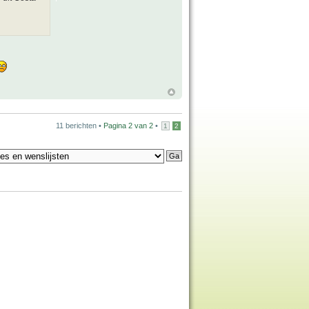
11 berichten •
Pagina
2
van
2
•
1
2