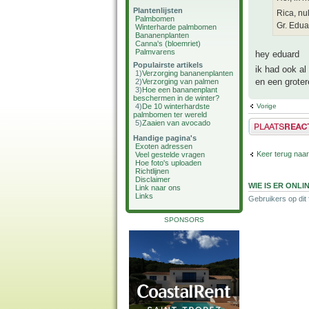
Plantenlijsten
Rica, nu
Palmbomen
Gr. Edua
Winterharde palmbomen
Bananenplanten
Canna's (bloemriet)
Palmvarens
hey eduard
Populairste artikels
ik had ook al
1)
Verzorging bananenplanten
en een groter
2)
Verzorging van palmen
3)
Hoe een bananenplant
beschermen in de winter?
4)
De 10 winterhardste
Vorige
palmbomen ter wereld
Plaats een reactie
5)
Zaaien van avocado
Handige pagina's
Exoten adressen
Keer terug naar
Veel gestelde vragen
Hoe foto's uploaden
Richtlijnen
Disclaimer
WIE IS ER ONLI
Link naar ons
Links
Gebruikers op dit
SPONSORS