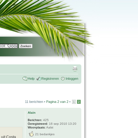
Help
Registreren
Inloggen
11 berichten •
Pagina
2
van
2
•
1
2
Alain
Berichten:
425
Geregistreerd:
16 sep 2010 13:20
Woonplaats:
Aalst
21 bedankjes
 uit Costa