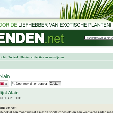
icht
‹
Sociaal
‹
Planten collecties en wenslijsten
Alain
ijst Alain
03 okt 2011 20:05
RD schreef:
heb ook alleen maar frustratie met de soort! 2x besteld en een keer verse zaden mee