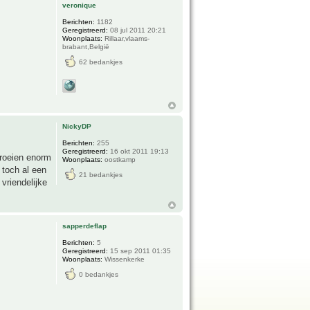
veronique
Berichten:
1182
Geregistreerd:
08 jul 2011 20:21
Woonplaats:
Rillaar,vlaams-
brabant,België
62 bedankjes
NickyDP
Berichten:
255
Geregistreerd:
16 okt 2011 19:13
groeien enorm
Woonplaats:
oostkamp
 toch al een
21 bedankjes
vriendelijke
sapperdeflap
Berichten:
5
Geregistreerd:
15 sep 2011 01:35
Woonplaats:
Wissenkerke
0 bedankjes