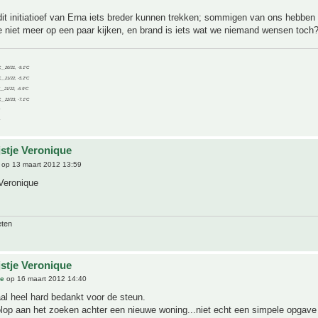
dit initiatioef van Erna iets breder kunnen trekken; sommigen van ons hebben
 niet meer op een paar kijken, en brand is iets wat we niemand wensen toch
C__20/21, -9.1°C
C__21/22, -5.2°C
C__21/22, -6.9°C
C__22/23, -7.1°C
jstje Veronique
op 13 maart 2012 13:59
Veronique
eten
jstje Veronique
ue
op 16 maart 2012 14:40
al heel hard bedankt voor de steun.
olop aan het zoeken achter een nieuwe woning...niet echt een simpele opgav