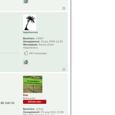
lapalmeraie
Berichten:
14597
Geregistreerd:
19 jan 2009 14:35
Woonplaats:
Ronse (Oost-
Vlaanderen)
867 bedankjes
Rob
Beheerder
de tuin te
Berichten:
11514
Geregistreerd:
05 aug 2011 23:08