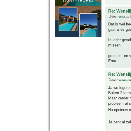
Re: Wensli
door
erna
op 
Dat is wel he
gaat alles go
In ieder geva
missen.
groetjes, en v
Erna
Re: Wensli
door
veroniq
Ja we logeren
Buiten 2 verb
Maar verder 
probleem al s
Nu opnieuw o
Je bent al ze