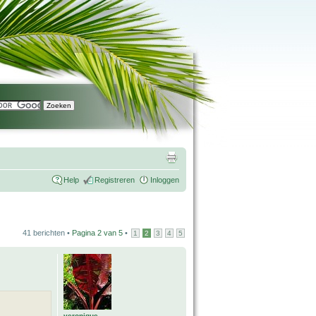
Help
Registreren
Inloggen
41 berichten •
Pagina
2
van
5
•
1
2
3
4
5
veronique