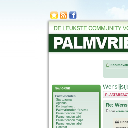
Forumoverz
Wenslijstj
NAVIGATIE
Plaats een reactie
Palmvrienden
Startpagina
Agenda
Re: Wensl
Kortingskaart
Palmvrienden forums
door
veroniq
Palmvrienden chat
Palmvrienden wiki
Palmvrienden maps
Chri
Palmvrienden label
Contact