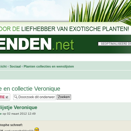
icht
‹
Sociaal
‹
Planten collecties en wenslijsten
e en collectie Veronique
ijstje Veronique
ue
op 02 maart 2012 12:49
stophe schreef: