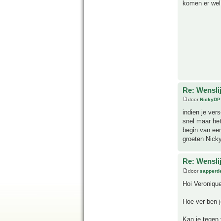
komen er wel
Re: Wensli
door
NickyDP
indien je ver
snel maar het
begin van een
groeten Nick
Re: Wensli
door
sapperde
Hoi Veronique
Hoe ver ben j
Kan je tegen