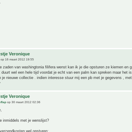
.
jstje Veronique
op 16 maart 2012 19:55
se zaden van washingtonia filifera wenst kan ik je die opsturen ze kiemen en 
 duurt wel een hele tijd voordat je echt van een palm kan spreken maar het is
 je nieuwe collectie . indien interesse stuur mij een pb met je gegevens , met 
y
jstje Veronique
flap
op 30 maart 2012 02:36
,
e inmiddels met je wenslijst?
 verzendkosten wel opsturen: