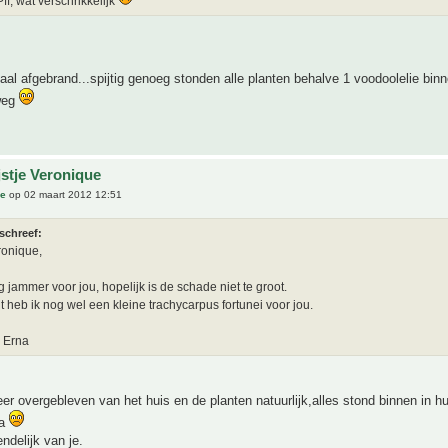
ff, wat verschrikkelijk
otaal afgebrand...spijtig genoeg stonden alle planten behalve 1 voodoolelie binn
 weg
jstje Veronique
ue
op 02 maart 2012 12:51
schreef:
ronique,
g jammer voor jou, hopelijk is de schade niet te groot.
lt heb ik nog wel een kleine trachycarpus fortunei voor jou.
, Erna
eer overgebleven van het huis en de planten natuurlijk,alles stond binnen in hu
na
endelijk van je.