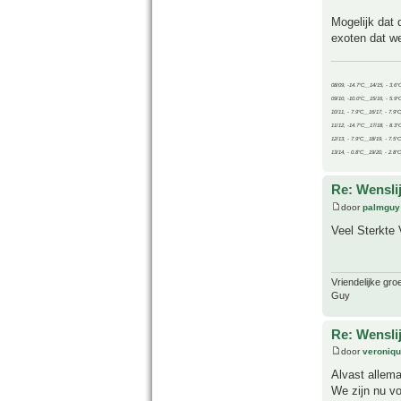
Mogelijk dat 
exoten dat we
08/09, -14.7°C__14/15, - 3.6°
09/10, -10.0°C__15/16, - 5.9°
10/11, - 7.9°C__16/17, - 7.9°
11/12, -14.7°C__17/18, - 8.3°
12/13, - 7.9°C__18/19, - 7.5°C
13/14, - 0.8°C__19/20, - 2.8°C
Re: Wensli
door
palmguy
Veel Sterkte 
Vriendelijke gro
Guy
Re: Wensli
door
veroniq
Alvast allema
We zijn nu v