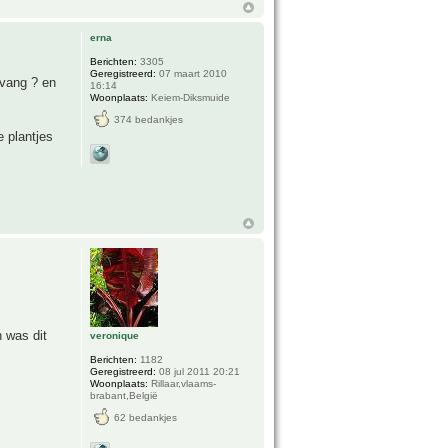
erna
Berichten:
3305
Geregistreerd:
07 maart 2010
pvang ? en
16:14
Woonplaats:
Keiem-Diksmuide
374 bedankjes
e plantjes
 was dit
veronique
Berichten:
1182
Geregistreerd:
08 jul 2011 20:21
Woonplaats:
Rillaar,vlaams-
brabant,België
62 bedankjes