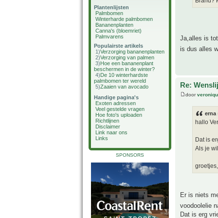
Brand? P
Plantenlijsten
Palmbomen
Winterharde palmbomen
Bananenplanten
Canna's (bloemriet)
Palmvarens
Ja,alles is t
Populairste artikels
is dus alles
1)
Verzorging bananenplanten
2)
Verzorging van palmen
3)
Hoe een bananenplant
beschermen in de winter?
4)
De 10 winterhardste
palmbomen ter wereld
Re: Wensli
5)
Zaaien van avocado
door
veroniq
Handige pagina's
Exoten adressen
Veel gestelde vragen
erna 
Hoe foto's uploaden
Richtlijnen
hallo Ve
Disclaimer
Link naar ons
Links
Dat is er
Als je wi
SPONSORS
groetjes
Er is niets m
voodoolelie 
Dat is erg vri