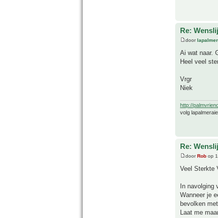
Re: Wensli
door
lapalmer
Ai wat naar. G
Heel veel ste
Vrgr
Niek
http://palmvrien
volg lapalmerai
Re: Wensli
door
Rob
op 1
Veel Sterkte 
In navolging 
Wanneer je ee
bevolken met
Laat me maar