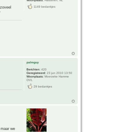
Woonplaats:
Halsteren, NL
 zoveel
1149 bedankjes
?
palmguy
Berichten:
420
Geregistreerd:
23 jun 2010 13:50
Woonplaats:
Moerzeke Hamme
OVL
29 bedankjes
e maar we