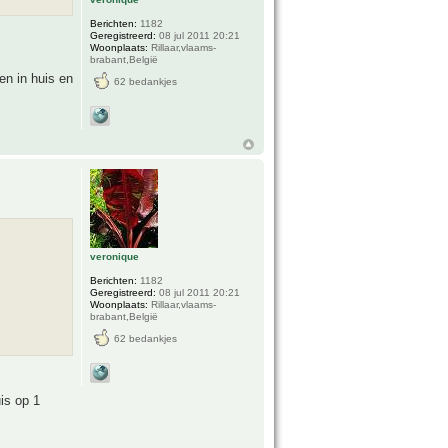
Berichten:
1182
Geregistreerd:
08 jul 2011 20:21
Woonplaats:
Rillaar,vlaams-
brabant,België
en in huis en
62 bedankjes
veronique
Berichten:
1182
Geregistreerd:
08 jul 2011 20:21
Woonplaats:
Rillaar,vlaams-
brabant,België
62 bedankjes
is op 1