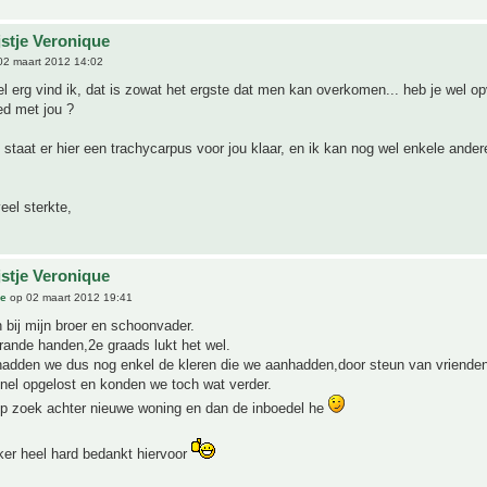
jstje Veronique
02 maart 2012 14:02
el erg vind ik, dat is zowat het ergste dat men kan overkomen... heb je wel o
ed met jou ?
l staat er hier een trachycarpus voor jou klaar, en ik kan nog wel enkele ander
eel sterkte,
jstje Veronique
ue
op 02 maart 2012 19:41
 bij mijn broer en schoonvader.
rande handen,2e graads lukt het wel.
hadden we dus nog enkel de kleren die we aanhadden,door steun van vrienden
nel opgelost en konden we toch wat verder.
p zoek achter nieuwe woning en dan de inboedel he
ker heel hard bedankt hiervoor