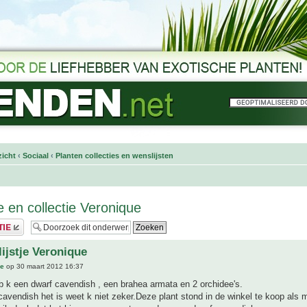
icht
‹
Sociaal
‹
Planten collecties en wenslijsten
e en collectie Veronique
ijstje Veronique
ue
op 30 maart 2012 16:37
b k een dwarf cavendish , een brahea armata en 2 orchidee's.
avendish het is weet k niet zeker.Deze plant stond in de winkel te koop als