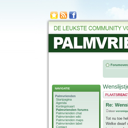
Forumoverz
Wenslijstj
NAVIGATIE
Plaats een reactie
Palmvrienden
Startpagina
Agenda
Re: Wensl
Kortingskaart
Palmvrienden forums
door
veroniq
Palmvrienden chat
Palmvrienden wiki
Tot nu toe he
Palmvrienden maps
Welke dwarf c
Palmvrienden label
Contact