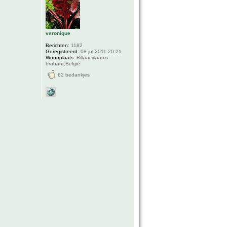
veronique
Berichten:
1182
Geregistreerd:
08 jul 2011 20:21
Woonplaats:
Rillaar,vlaams-
brabant,België
62 bedankjes