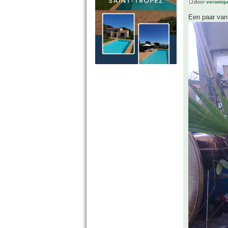
door
veroniq
Een paar van