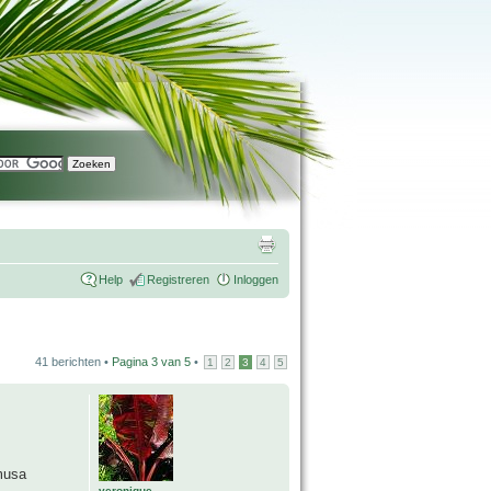
Help
Registreren
Inloggen
41 berichten •
Pagina
3
van
5
•
1
2
3
4
5
 musa
veronique