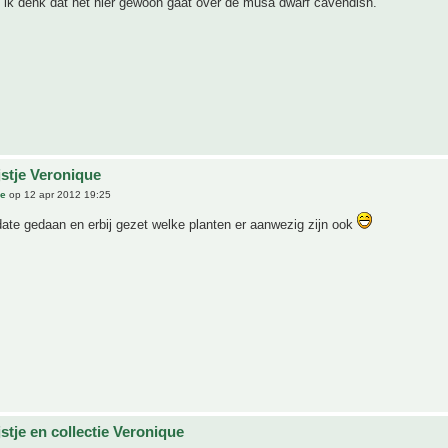
 ik denk dat het hier gewoon gaat over de musa dwarf cavendish.
jstje Veronique
ue
op 12 apr 2012 19:25
ate gedaan en erbij gezet welke planten er aanwezig zijn ook
stje en collectie Veronique