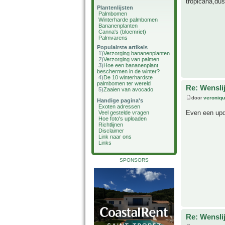
tropicana,dus
Plantenlijsten
Palmbomen
Winterharde palmbomen
Bananenplanten
Canna's (bloemriet)
Palmvarens
Populairste artikels
1)
Verzorging bananenplanten
2)
Verzorging van palmen
3)
Hoe een bananenplant
beschermen in de winter?
4)
De 10 winterhardste
palmbomen ter wereld
Re: Wensli
5)
Zaaien van avocado
door
veroniq
Handige pagina's
Exoten adressen
Even een upd
Veel gestelde vragen
Hoe foto's uploaden
Richtlijnen
Disclaimer
Link naar ons
Links
SPONSORS
Re: Wenslij