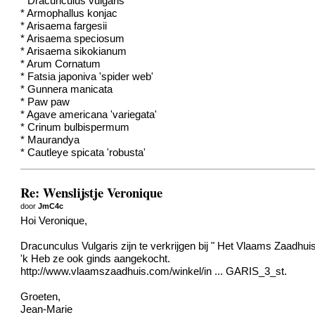
* Dracunculus vulgaris
* Armophallus konjac
* Arisaema fargesii
* Arisaema speciosum
* Arisaema sikokianum
* Arum Cornatum
* Fatsia japoniva 'spider web'
* Gunnera manicata
* Paw paw
* Agave americana 'variegata'
* Crinum bulbispermum
* Maurandya
* Cautleye spicata 'robusta'
Re: Wenslijstje Veronique
door
JmC4c
Hoi Veronique,
Dracunculus Vulgaris zijn te verkrijgen bij " Het Vlaams Zaadhuis
'k Heb ze ook ginds aangekocht.
http://www.vlaamszaadhuis.com/winkel/in ... GARIS_3_st
.
Groeten,
Jean-Marie