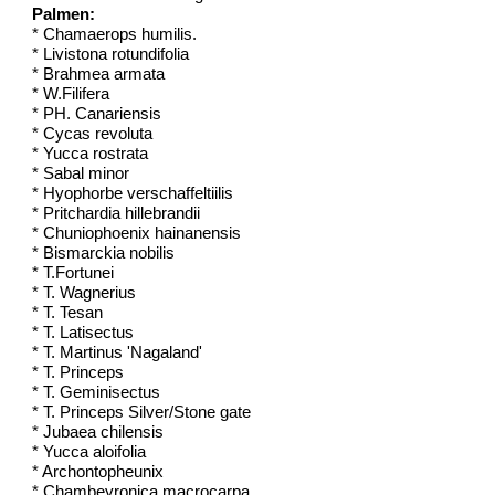
Palmen:
* Chamaerops humilis.
* Livistona rotundifolia
* Brahmea armata
* W.Filifera
* PH. Canariensis
* Cycas revoluta
* Yucca rostrata
* Sabal minor
* Hyophorbe verschaffeltiilis
* Pritchardia hillebrandii
* Chuniophoenix hainanensis
* Bismarckia nobilis
* T.Fortunei
* T. Wagnerius
* T. Tesan
* T. Latisectus
* T. Martinus 'Nagaland'
* T. Princeps
* T. Geminisectus
* T. Princeps Silver/Stone gate
* Jubaea chilensis
* Yucca aloifolia
* Archontopheunix
* Chambeyronica macrocarpa