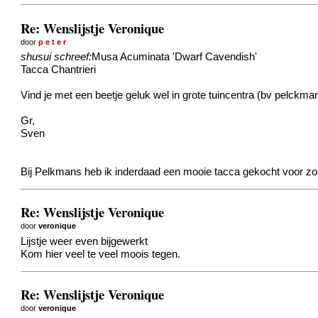
Re: Wenslijstje Veronique
door
p e t e r
shusui schreef:
Musa Acuminata 'Dwarf Cavendish'
Tacca Chantrieri
Vind je met een beetje geluk wel in grote tuincentra (bv pelckma
Gr,
Sven
Bij Pelkmans heb ik inderdaad een mooie tacca gekocht voor zo
Re: Wenslijstje Veronique
door
veronique
Lijstje weer even bijgewerkt
Kom hier veel te veel moois tegen.
Re: Wenslijstje Veronique
door
veronique