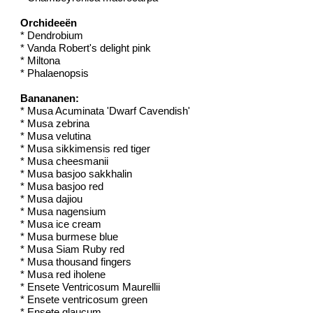
Orchideeën
* Dendrobium
* Vanda Robert's delight pink
* Miltona
* Phalaenopsis
Banananen:
* Musa Acuminata 'Dwarf Cavendish'
* Musa zebrina
* Musa velutina
* Musa sikkimensis red tiger
* Musa cheesmanii
* Musa basjoo sakkhalin
* Musa basjoo red
* Musa dajiou
* Musa nagensium
* Musa ice cream
* Musa burmese blue
* Musa Siam Ruby red
* Musa thousand fingers
* Musa red iholene
* Ensete Ventricosum Maurellii
* Ensete ventricosum green
* Ensete glaucum