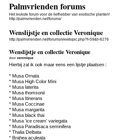
Palmvrienden forums
Het leukste forum voor de liefhebber van exotische planten!
http://palmvrienden.net/forums/
Wenslijstje en collectie Veronique
http://palmvrienden.net/forums/viewtopic.php?f=59&t=6276
Wenslijstje en collectie Veronique
door
veronique
Hierbij zal ik ook maar eens een lijstje plaatsen :
* Musa Ornata
* Musa High Color Mini
* Musa laterita
* Musa thomsonii
* Musa Itinerans
* Musa Coccinae
* Musa margarita
* Musa black thai
* Musa 'ice cream' variegata
* Musa Paradisaca seminifera
* Thalia Delbata
* Brahea aculeata