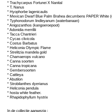
* Trachycarpus Fortunei X Nanital
* T. Nanus
* Hyophorbe lagenicaulis
* Mexican Dwarf Blue Palm Brahea decumbens PAPER White (we
* Typhonodorum lindleyanum (waterbanaan)
* Anigozanthos (kangoeroepoot)
* Adonidia merrillii
* Tacca Chantrieri
* Cycas clivicola
* Costus Barbatus
* Heliconia Olympic Flame
* Strelitzia mandela gold
* Chamaerops vulcano
* Canna soorten
* Canna tropicana
* Gembersoorten
* Cattleya
* Abutilon
* Strobilanthes dyerianus
* Heliconia pendula
* hosta white feather.
* Rhapidophyllum hystrix
In de collectie aanwezig :