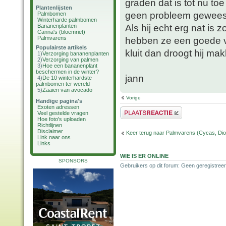
graden dat is tot nu toe
Plantenlijsten
geen probleem gewees
Palmbomen
Winterharde palmbomen
Als hij echt erg nat is
Bananenplanten
Canna's (bloemriet)
Palmvarens
hebben ze een goede 
Populairste artikels
kluit dan droogt hij mak
1)
Verzorging bananenplanten
2)
Verzorging van palmen
3)
Hoe een bananenplant
beschermen in de winter?
jann
4)
De 10 winterhardste
palmbomen ter wereld
5)
Zaaien van avocado
Vorige
Handige pagina's
Exoten adressen
Plaats een reactie
Veel gestelde vragen
Hoe foto's uploaden
Richtlijnen
Disclaimer
Keer terug naar Palmvarens (Cycas, Dioo
Link naar ons
Links
WIE IS ER ONLINE
SPONSORS
Gebruikers op dit forum: Geen geregistreer