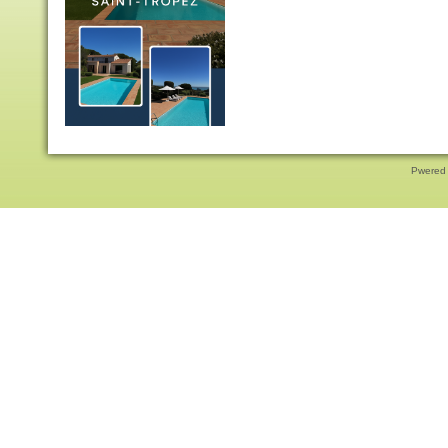
Pwered