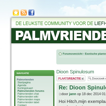
Forumoverzicht
‹
Exotische plant
Dioon Spinulosum
NAVIGATIE
Plaats een reactie
Palmvrienden
Startpagina
Agenda
Re: Dioon Spinu
Kortingskaart
Palmvrienden forums
door
jann
op 18 dec 2014 01
Palmvrienden chat
Palmvrienden wiki
Palmvrienden maps
Hoi Hitch,mijn exempla
Palmvrienden label
Contact