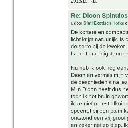
2018/19., -10
Re: Dioon Spinulo
door
Dimi Exotisch Hofke
o
De kortere en compact
licht krijgt natuurlijk. 
de serre bij de kweker..
Is echt prachtig Jann e
Nu heb ik ook nog een
Dioon en vermits mijn ve
de geschiedenis na lez
Mijn Dioon heeft dus h
toen ik het bruin gewor
ik ze niet moest afknip
speerrot bij een palm 
ontstond een vrij groo
en zeker net zo diep. I