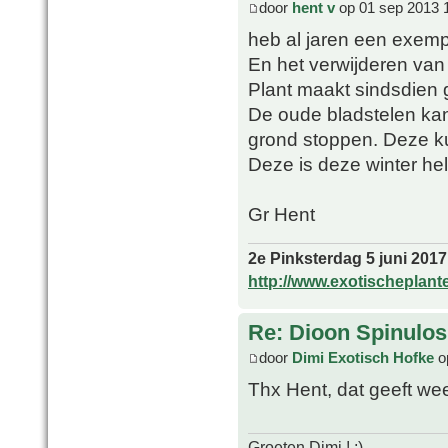
door
hent v
op 01 sep 2013 
heb al jaren een exemp
En het verwijderen van
Plant maakt sindsdien 
De oude bladstelen kan
grond stoppen. Deze ku
Deze is deze winter he
Gr Hent
2e Pinksterdag 5 juni 2017
http://www.exotischeplant
Re: Dioon Spinulo
door
Dimi Exotisch Hofke
o
Thx Hent, dat geeft w
Groeten Dimi ! ;)