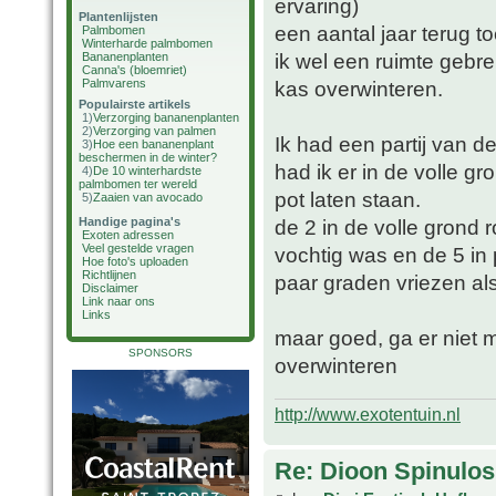
ervaring)
Plantenlijsten
een aantal jaar terug 
Palmbomen
Winterharde palmbomen
ik wel een ruimte gebr
Bananenplanten
Canna's (bloemriet)
Palmvarens
kas overwinteren.
Populairste artikels
1)
Verzorging bananenplanten
2)
Verzorging van palmen
Ik had een partij van d
3)
Hoe een bananenplant
beschermen in de winter?
had ik er in de volle g
4)
De 10 winterhardste
palmbomen ter wereld
pot laten staan.
5)
Zaaien van avocado
Handige pagina's
de 2 in de volle grond 
Exoten adressen
Veel gestelde vragen
vochtig was en de 5 in
Hoe foto's uploaden
Richtlijnen
paar graden vriezen als 
Disclaimer
Link naar ons
Links
maar goed, ga er niet
SPONSORS
overwinteren
http://www.exotentuin.nl
Re: Dioon Spinulo