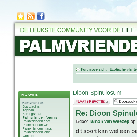
Forumoverzicht
‹
Exotische plant
Dioon Spinulosum
NAVIGATIE
Plaats een reactie
Palmvrienden
Startpagina
Agenda
Re: Dioon Spinu
Kortingskaart
Palmvrienden forums
door
ramon van weezep
op 
Palmvrienden chat
Palmvrienden wiki
Palmvrienden maps
dit soort kan wel een p
Palmvrienden label
Contact