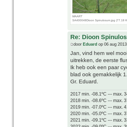
MAART
SA400048Dioon Spinulosum.jpg (77.18 K
Re: Dioon Spinulo
door
Eduard
op 06 aug 2013
Jan, vind hem wel mooier
uitrekken, de eerste fl
Ik heb ook een paar cy
blad ook gemakkelijk 1
Gr. Eduard.
2017 min. -08.1ºC --- max. 
2018 min. -08.6ºC --- max. 
2019 min. -07.0ºC --- max. 
2020 min. -05.0ºC --- max. 
2021 min. -09.1ºC --- max. 
2022 min. -09.0ºC --- max. 