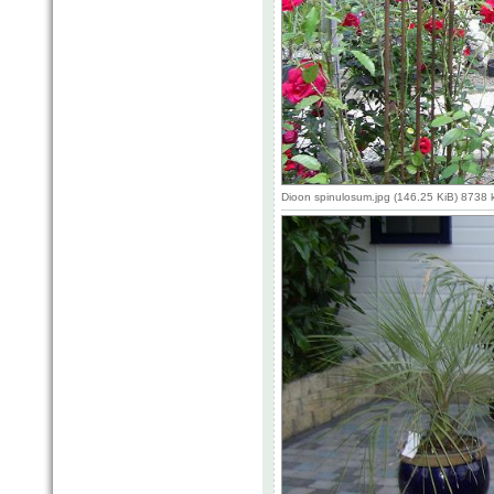
Dioon spinulosum.jpg (146.25 KiB) 8738