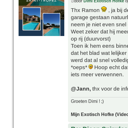
door
Dimi Exotisch Hofke
o
Thx Ramon
, ja bij 
garage gestaan natuurlij
neem je niet even snel
Weet zeker dat hij mee
op rij (duurvorst)
Toen ik hem eens binn
dat het blad wat lelijk
werd dat al snel volledi
*oeps*
Hoop echt dat 
iets meer verwennen.
@Jann,
thx voor de in
Groeten Dimi ! ;)
Mijn Exotisch Hofke (Video