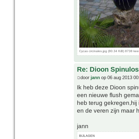
Cycas circinales.jpg (80.34 KiB) 8738 ke
Re: Dioon Spinulo
door
jann
op 06 aug 2013 00
Ik heb deze Dioon spin
een nieuwe flush gemaa
heb terug gekregen,hij i
en de veren zijn maar h
jann
BIJLAGEN